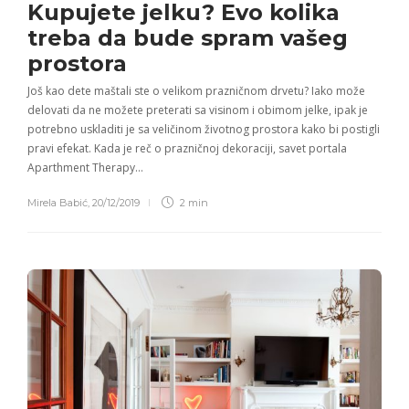
Kupujete jelku?
Evo kolika
treba da bude spram vašeg
prostora
Još kao dete maštali ste o velikom prazničnom drvetu? Iako može
delovati da ne možete preterati sa visinom i obimom jelke, ipak je
potrebno uskladiti je sa veličinom životnog prostora kako bi postigli
pravi efekat. Kada je reč o prazničnoj dekoraciji, savet portala
Aparthment Therapy…
Mirela Babić
,
20/12/2019
2 min