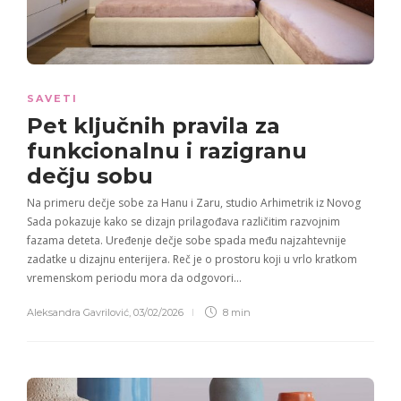
SAVETI
Pet ključnih pravila za
funkcionalnu i razigranu
dečju sobu
Na primeru dečje sobe za Hanu i Zaru, studio Arhimetrik iz Novog
Sada pokazuje kako se dizajn prilagođava različitim razvojnim
fazama deteta. Uređenje dečje sobe spada među najzahtevnije
zadatke u dizajnu enterijera. Reč je o prostoru koji u vrlo kratkom
vremenskom periodu mora da odgovori…
Aleksandra Gavrilović
,
03/02/2026
8 min