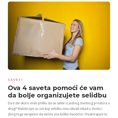
SAVETI
Ova
4 saveta
pomoći će vam
da bolje
organizujete selidbu
Da li ste skoro imali priliku da se selite iz jednog životnog prostora u
drugi? Malobrojni su oni koji selidbu nisu iskusili nikad u životu i
zbog toga verujemo da većina zna koliko haotično i frustrirajuće to