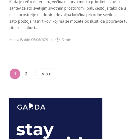
Kada je reč o enterijeru, većina na prvo mesto prioriteta stavlja
zahtev za što svetlijim životnim prostorom. Ipak, često je tako da u
neke prostorije ne dopire dovoljna količina prirodne svetlosti, ali
zato postoje razni tikovi kojima se možete poslužiti da popravite tu
situaciju. Ukusi…
Mirela Babić
,
05/06/2019
3 min
1
2
NEXT