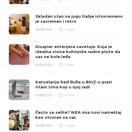
Skladan stan na jugu Italije istovremeno
je savremen i retro
06/08/2026
4 min
Dizajner enterijera savetuje: Koja je
idealna visina kuhinjske radne ploče da
vas ne bole leđa
06/08/2026
2 min
Kancelarija Red Bulla u BIGZ-u prati
ritam tima koji u njoj radi
05/08/2026
4 min
Često se selite? IKEA ima novi nameštaj
kao stvoren za vas
05/08/2026
4 min