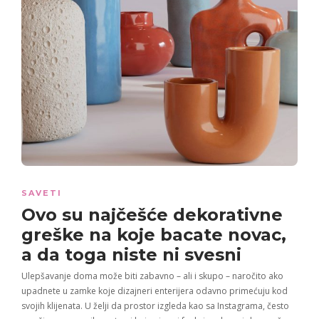
SAVETI
Ovo su najčešće dekorativne
greške na koje bacate novac,
a da toga niste ni svesni
Ulepšavanje doma može biti zabavno – ali i skupo – naročito ako
upadnete u zamke koje dizajneri enterijera odavno primećuju kod
svojih klijenata. U želji da prostor izgleda kao sa Instagrama, često