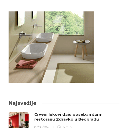
Najsvežije
Crveni lukovi daju poseban šarm
restoranu Zdravko u Beogradu
07/08/2026
6 min