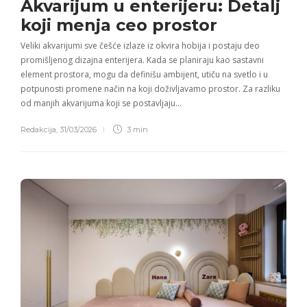
Akvarijum u enterijeru: Detalj
koji menja ceo prostor
Veliki akvarijumi sve češće izlaze iz okvira hobija i postaju deo
promišljenog dizajna enterijera. Kada se planiraju kao sastavni
element prostora, mogu da definišu ambijent, utiču na svetlo i u
potpunosti promene način na koji doživljavamo prostor. Za razliku
od manjih akvarijuma koji se postavljaju…
Redakcija
,
31/03/2026
3 min