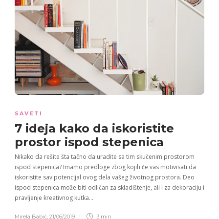
SAVETI
7 ideja
kako da iskoristite
prostor ispod stepenica
Nikako da rešite šta tačno da uradite sa tim skučenim prostorom
ispod stepenica? Imamo predloge zbog kojih će vas motivisati da
iskoristite sav potencijal ovog dela vašeg životnog prostora. Deo
ispod stepenica može biti odličan za skladištenje, ali i za dekoraciju i
pravljenje kreativnog kutka…
Mirela Babić
,
21/06/2019
3 min