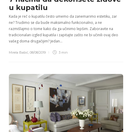
u
kupatilu
Kada je reč o kupatilu često umemo da zanemarimo estetiku, zar
ne? Trudimo se da bude maksimalno funkcionalno, a ne
razmišlajmo o tome kako da ga učinimo lepšim. Zaboravite na
tradicionalan izgled kupatila i zapitajte zašto ne bi učinili ovaj deo
vašeg doma drugačijim? Jedan…
Mirela Babić
,
08/08/2019
3 min