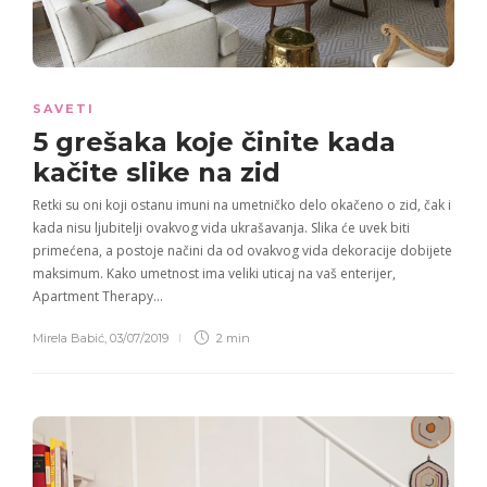
SAVETI
5 grešaka
koje činite kada
kačite slike na zid
Retki su oni koji ostanu imuni na umetničko delo okačeno o zid, čak i
kada nisu ljubitelji ovakvog vida ukrašavanja. Slika će uvek biti
primećena, a postoje načini da od ovakvog vida dekoracije dobijete
maksimum. Kako umetnost ima veliki uticaj na vaš enterijer,
Apartment Therapy…
Mirela Babić
,
03/07/2019
2 min