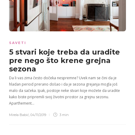
SAVETI
5 stvari
koje treba da uradite
pre nego što krene
grejna
sezona
Da li vas zima često dočeka nespremne? Uvek nam se čini da je
hladan period prerano došao i da je sezona grejanja mogla još
malo da sačeka. Ipak, postoje neke stvari koje možete da uradite
kako biste pripremili svoj životni prostor za grejnu sezonu.
Aparthement…
Mirela Babić
,
04/11/2019
3 min