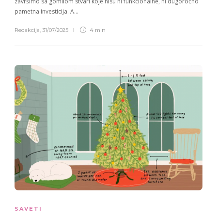
završimo sa gomilom stvari koje nisu ni funkcionalne, ni dugoročno
pametna investicija. A…
Redakcija
,
31/07/2025
4 min
SAVETI