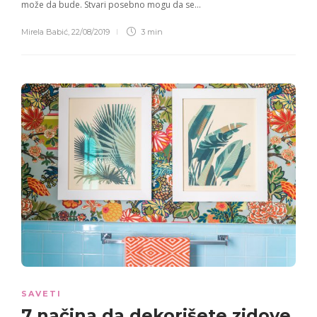
može da bude. Stvari posebno mogu da se…
Mirela Babić
,
22/08/2019
3 min
SAVETI
7
načina da
dekorišete
zidove