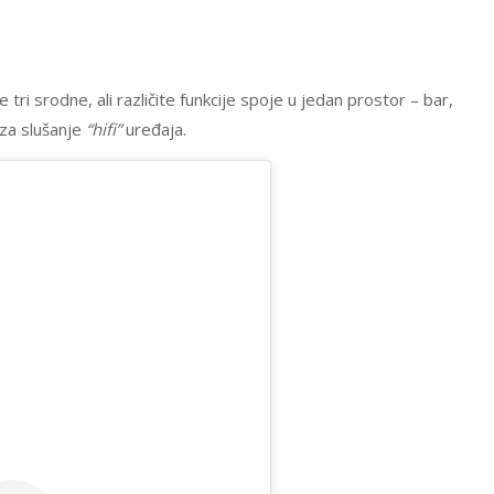
 tri srodne, ali različite funkcije spoje u jedan prostor – bar,
 za slušanje
“hifi”
uređaja.