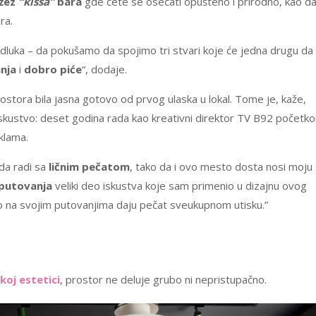
žez
“kissa”
bara
gde ćete se osećati opušteno i prirodno, kao d
ra.
odluka – da pokušamo da spojimo tri stvari koje će jedna drugu da
nja
i
dobro piće
“, dodaje.
rostora bila jasna gotovo od prvog ulaska u lokal. Tome je, kaže,
iskustvo: deset godina rada kao kreativni direktor TV B92 početk
eklama.
 da radi sa
ličnim pečatom
, tako da i ovo mesto dosta nosi moju
putovanja
veliki deo iskustva koje sam primenio u dizajnu ovog
o na svojim putovanjima daju pečat sveukupnom utisku.”
koj estetici
, prostor ne deluje grubo ni nepristupačno.