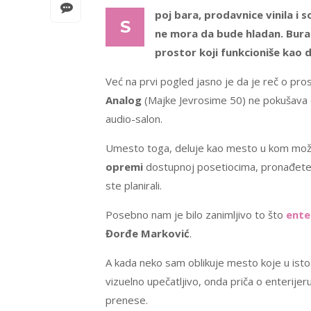
poj bara, prodavnice vinila i 
S
ne mora da bude hladan. Bura 
prostor koji funkcioniše kao d
Već na prvi pogled jasno je da je reč o pros
Analog
(Majke Jevrosime 50) ne pokušava da 
audio-salon.
Umesto toga, deluje kao mesto u kom možet
opremi
dostupnoj posetiocima, pronađet
ste planirali.
Posebno nam je bilo zanimljivo to što
ente
Đorđe Marković
.
A kada neko sam oblikuje mesto koje u isto 
vizuelno upečatljivo, onda priča o enterijeru
prenese.