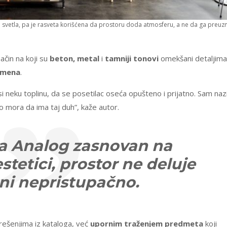
roli svetla, pa je rasveta korišćena da prostoru doda atmosferu, a ne da ga preu
ačin na koji su
beton, metal
i
tamniji tonovi
omekšani detaljima
emena
.
 neku toplinu, da se posetilac oseća opušteno i prijatno. Sam naz
 mora da ima taj duh”, kaže autor.
ra Analog zasnovan na
estetici, prostor ne deluje
ni nepristupačno.
rešenjima iz kataloga, već
upornim traženjem predmeta
koji