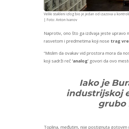
Veliki stakleni izlog bio je jedan od izazova u kont
| Foto: Anton Ivanov
Naprotiv, ono što ga izdvaja jeste upravo n
rasvetom i predmetima koji nose
trag vr
“Mislim da ovakav vid prostora mora da nosi
koji sadrži reč
‘analog’
govori da ovo mesto
Iako je Bu
industrijskoj 
grubo 
Toplina, međutim, nije postignuta gotovim 