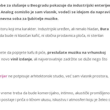
sobe za slušanje u Beogradu pokazuje da industrijski enterije
Analog osmislio je sam vlasnik, vodeći se idejom da napravi
nevna soba za ljubitelje muzike.
toru koji ima karakter. Industrijski uređen, ali nimalo hladan,
Bura
bude ni klasičan kafić, ni obična prodavnica ploča, ni sterilan
e da popijete kafu ili piće,
preslušate muziku na
vrhunskoj
e novo
vinil izdanje
, ali najverovatnije zadržite se duže nego što
rijer
ne potpisuje arhitektonski studio, već sam vlasnik prostora,
vreme treba da bude komercijalno, intimno, akustički promišljeno 
 postaje i priča o ličnom ukusu, iskustvu i atmosferi koju je želeo 