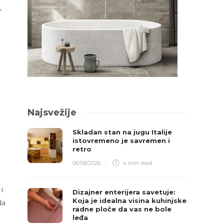
r
Najsvežije
Skladan stan na jugu Italije
istovremeno je savremen i
retro
06/08/2026
4 min
read
i
Dizajner enterijera savetuje:
Koja je idealna visina kuhinjske
da
radne ploče da vas ne bole
leđa