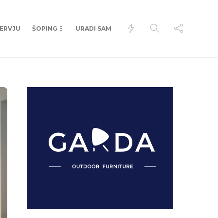
TERVJU
ŠOPING
URADI SAM