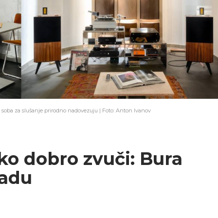
i soba za slušanje prirodno nadovezuju | Foto: Anton Ivanov
ako dobro zvuči: Bura
radu