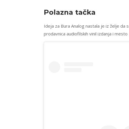
Polazna tačka
Ideja za Bura Analog nastala je iz želje da se
prodavnica audiofilskih vinil izdanja i mesto