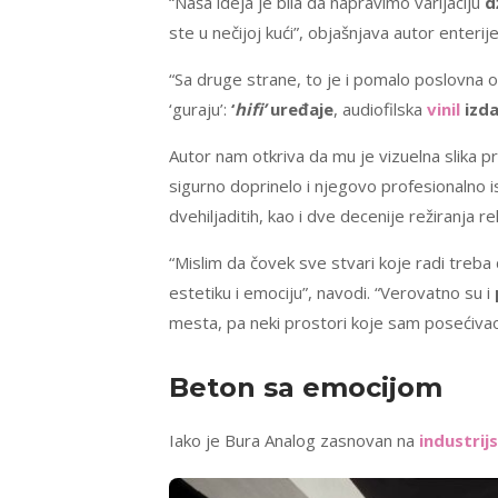
“Naša ideja je bila da napravimo varijaciju
d
ste u nečijoj kući”, objašnjava autor enterije
“Sa druge strane, to je i pomalo poslovna 
‘guraju’:
‘
hifi’
uređaje
, audiofilska
vinil
izda
Autor nam otkriva da mu je vizuelna slika p
sigurno doprinelo i njegovo profesionalno 
dvehiljaditih, kao i dve decenije režiranja r
“Mislim da čovek sve stvari koje radi treba
estetiku i emociju”, navodi. “Verovatno su i
mesta, pa neki prostori koje sam posećiva
Beton sa emocijom
Iako je Bura Analog zasnovan na
industrijs