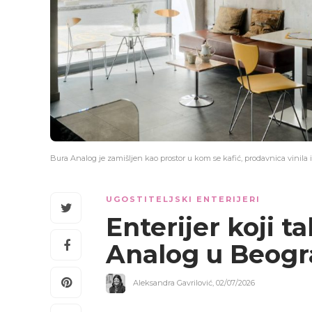
Bura Analog je zamišljen kao prostor u kom se kafić, prodavnica vinila 
UGOSTITELJSKI ENTERIJERI
Enterijer koji t
Analog u Beog
Aleksandra Gavrilović
,
02/07/2026