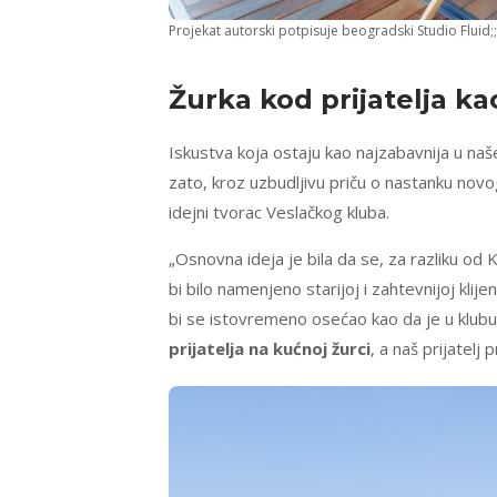
Projekat autorski potpisuje beogradski Studio Fluid;;
Žurka kod prijatelja
kao
Iskustva koja ostaju kao najzabavnija u naš
zato, kroz uzbudljivu priču o nastanku no
idejni tvorac Veslačkog kluba.
„Osnovna ideja je bila da se, za razliku od
bi bilo namenjeno starijoj i zahtevnijoj klije
bi se istovremeno osećao kao da je u klub
prijatelja na kućnoj žurci
, a naš prijatelj