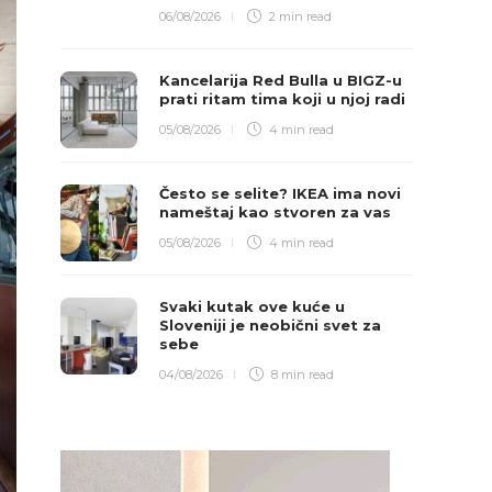
06/08/2026
2 min
read
Kancelarija Red Bulla u BIGZ-u
prati ritam tima koji u njoj radi
05/08/2026
4 min
read
Često se selite? IKEA ima novi
nameštaj kao stvoren za vas
05/08/2026
4 min
read
Svaki kutak ove kuće u
Sloveniji je neobični svet za
sebe
04/08/2026
8 min
read