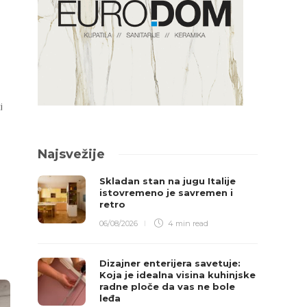
i
Najsvežije
Skladan stan na jugu Italije
istovremeno je savremen i
retro
06/08/2026
4 min
read
Dizajner enterijera savetuje:
Koja je idealna visina kuhinjske
radne ploče da vas ne bole
leđa