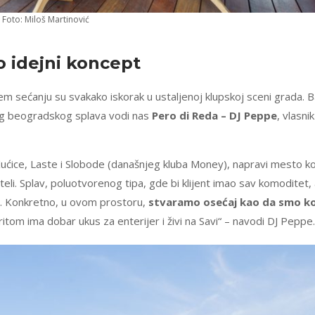
 Foto: Miloš Martinović
 idejni koncept
em sećanju su svakako iskorak u ustaljenoj klupskoj sceni grada. 
vog beogradskog splava vodi nas
Pero di Reda – DJ Peppe
, vlasnik
 Kućice, Laste i Slobode (današnjeg kluba Money), napravi mesto k
nteli. Splav, poluotvorenog tipa, gde bi klijent imao sav komoditet, 
u. Konkretno, u ovom prostoru,
stvaramo osećaj kao da smo k
 pritom ima dobar ukus za enterijer i živi na Savi“ – navodi DJ Peppe.