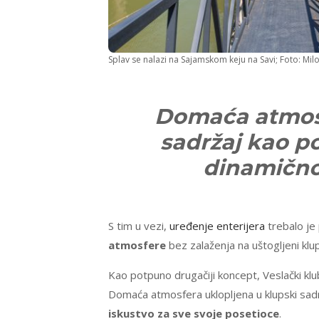
Splav se nalazi na Sajamskom keju na Savi; Foto: Mil
Domaća atmosf
sadržaj kao po
dinamično 
S tim u vezi,
uređenje enterijera
trebalo je
atmosfere
bez zalaženja na uštogljeni klup
Kao potpuno drugačiji koncept, Veslački kl
Domaća atmosfera uklopljena u klupski sadr
iskustvo
za sve svoje posetioce
.