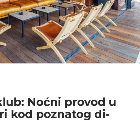
klub:
Noćni provod u
i kod poznatog di-