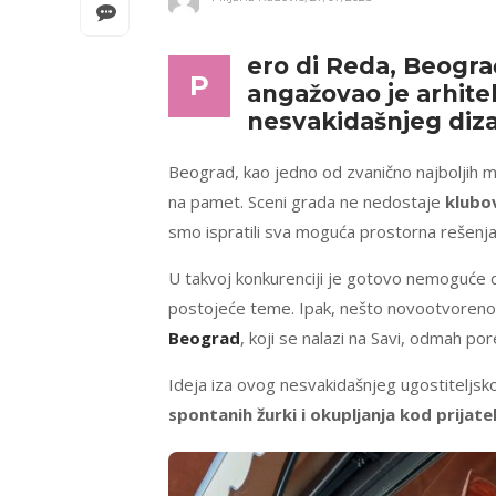
ero di Reda, Beogra
P
angažovao je arhitek
nesvakidašnjeg dizaj
Beograd, kao jedno od zvanično najboljih 
na pamet. Sceni grada ne nedostaje
klubo
smo ispratili sva moguća prostorna rešenj
U takvoj konkurenciji je gotovo nemoguće do
postojeće teme. Ipak, nešto novootvoreno 
Beograd
, koji se nalazi na Savi, odmah p
Ideja iza ovog nesvakidašnjeg ugostiteljsk
spontanih žurki i okupljanja kod prijatel