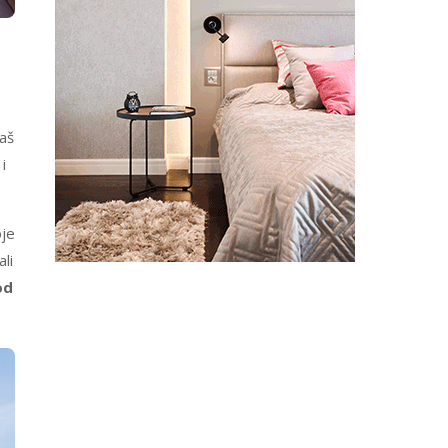
Baš
 i
oje
ali
od