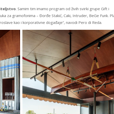
teljstvo
. Samim tim imamo program od živih svirki grupe Gift i
kuka za gramofonima – Đorđe Stakić, Caki, Intruder, BeGe Funk. Pl
roslave kao i korporativne događaje“, navodi Pero di Reda.