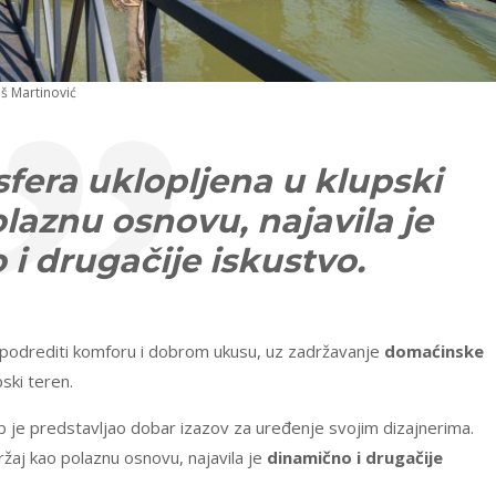
oš Martinović
era uklopljena u klupski
laznu osnovu, najavila je
i drugačije iskustvo.
 podrediti komforu i dobrom ukusu, uz zadržavanje
domaćinske
ski teren.
ub je predstavljao dobar izazov za uređenje svojim dizajnerima.
žaj kao polaznu osnovu, najavila je
dinamično i drugačije