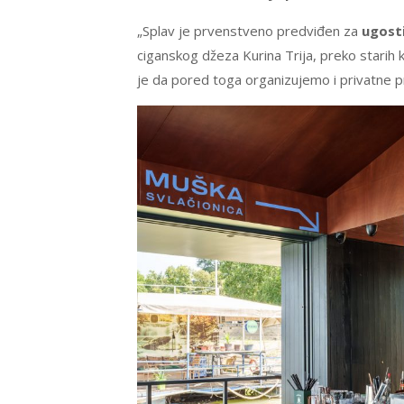
„Splav je prvenstveno predviđen za
ugosti
ciganskog džeza Kurina Trija, preko starih 
je da pored toga organizujemo i privatne p