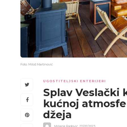
Foto: Miloš Martinović
UGOSTITELJSKI ENTERIJERI
Splav Veslački 
kućnoj atmosfer
džeja
Miljana Radović
,
27/07/2023