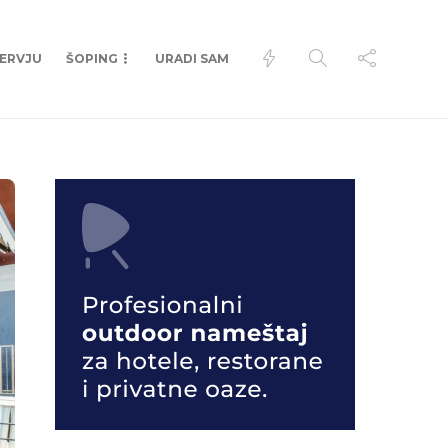
TERVJU
ŠOPING
URADI SAM