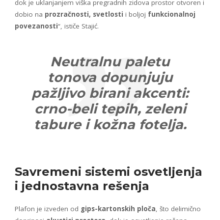
dok je uklanjanjem viška pregradnih zidova prostor otvoren i
dobio na
prozračnosti, svetlosti
i boljoj
funkcionalnoj
povezanosti
“, ističe Stajić.
Neutralnu paletu
tonova dopunjuju
pažljivo birani akcenti:
crno-beli tepih, zeleni
tabure i kožna fotelja.
Savremeni sistemi osvetljenja
i jednostavna rešenja
Plafon je izveden od
gips-kartonskih ploča
, što delimično