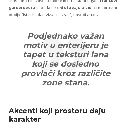
“Posebno bih izdvojio tapete kojima su oblagani
frontovi
garderobera
tako da se oni
utapaju u zid
, čime prostor
dobija čist i skladan vizuelni izraz”, navodi autor.
Podjednako važan
motiv u enterijeru je
tapet u teksturi lana
koji se dosledno
provlači kroz različite
zone stana.
Akcenti koji prostoru daju
karakter