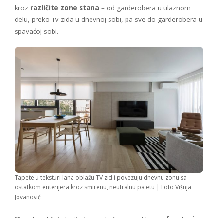
kroz
različite zone stana
– od garderobera u ulaznom
delu, preko TV zida u dnevnoj sobi, pa sve do garderobera u
spavaćoj sobi.
Tapete u teksturi lana oblažu TV zid i povezuju dnevnu zonu sa
ostatkom enterijera kroz smirenu, neutralnu paletu | Foto Višnja
Jovanović