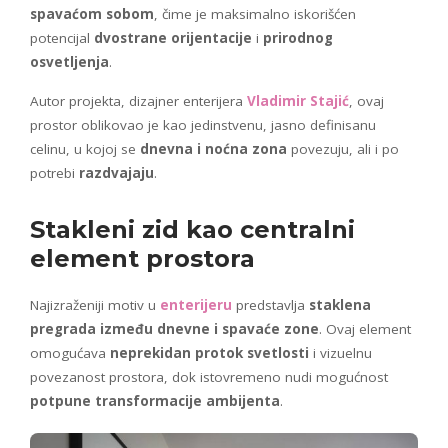
spavaćom sobom
, čime je maksimalno iskorišćen
potencijal
dvostrane orijentacije
i
prirodnog
osvetljenja
.
Autor projekta, dizajner enterijera
Vladimir Stajić
, ovaj
prostor oblikovao je kao jedinstvenu, jasno definisanu
celinu, u kojoj se
dnevna i noćna zona
povezuju, ali i po
potrebi
razdvajaju
.
Stakleni zid kao centralni
element prostora
Najizraženiji motiv u
enterijeru
predstavlja
staklena
pregrada između dnevne i spavaće zone
. Ovaj element
omogućava
neprekidan protok svetlosti
i vizuelnu
povezanost prostora, dok istovremeno nudi mogućnost
potpune transformacije ambijenta
.