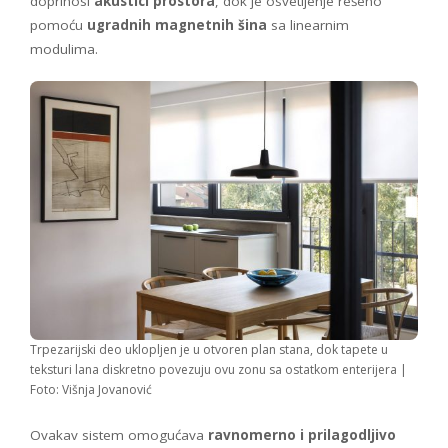
doprinosi
akustici prostora
, dok je osvetljenje rešeno
pomoću
ugradnih magnetnih šina
sa linearnim
modulima.
Trpezarijski deo uklopljen je u otvoren plan stana, dok tapete u
teksturi lana diskretno povezuju ovu zonu sa ostatkom enterijera |
Foto: Višnja Jovanović
Ovakav sistem omogućava
ravnomerno i prilagodljivo