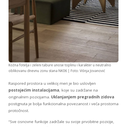
Kožna fotelja i zeleni tabure unose toplinu i karakter u neutralno
oblikovanu dnevnu zonu stana NK06 | Foto: Višnja Jovanović
Raspored prostora u velikoj meri je bio uslovljen
postojećim instalacijama
, koje su zadržane na
originalnim pozicijama.
Uklanjanjem pregradnih zidova
postignuta je bolja funkcionalna povezanost i veća prostorna
protočnost.
“Sve osnovne funkcije zadržale su svoje prvobitne pozicije,