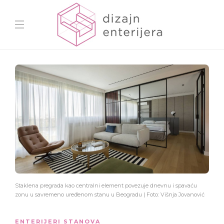
Staklena pregrada kao centralni element povezuje dnevnu i spavaću
zonu u savremeno uređenom stanu u Beogradu | Foto: Višnja Jovanović
ENTERIJERI STANOVA