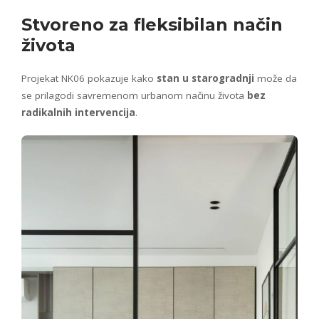
Stvoreno za fleksibilan način
života
Projekat NK06 pokazuje kako
stan u starogradnji
može da
se prilagodi savremenom urbanom načinu života
bez
radikalnih intervencija
.