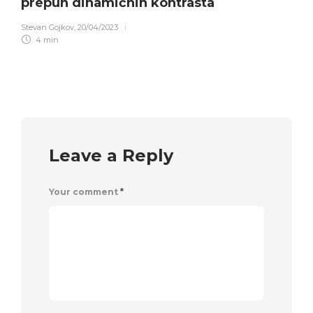
prepun dinamičnih kontrasta
Stevan Gojkov
,
20/04/2023
4 min
Leave a Reply
Your comment
*