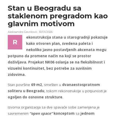
Stan u Beogradu sa
staklenom pregradom kao
glavnim motivom
Aleksandra Gavrilović
,
30/01/2026
ekonstrukcija stana u starogradnji pokazuje
R
kako otvoren plan, svedena paleta i
nekoliko jasno postavljenih akcenata mogu
potpuno da promene način na koji se prostor
doživljava. Projekat NK06 oslanja se na fleksibilnost i
vizuelni kontinuitet, bez potrebe za suvišnim
zidovima.
Stan površine
69 m2
, smešten u
dvanaestospratnom
soliteru u Beogradu
, tokom rekonstrukcije u potpunosti je
ogoljen do osnovne strukture
.
Izvorna organizacija sa dve spavaće sobe zamenjena je
savremenim
“open space”
konceptom
sa
jednom