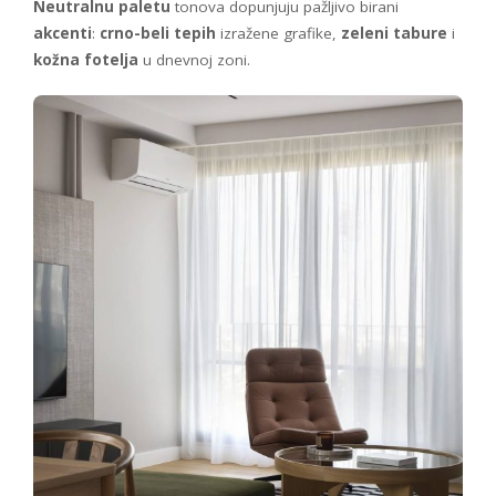
Neutralnu paletu
tonova dopunjuju pažljivo birani
akcenti
:
crno-beli tepih
izražene grafike,
zeleni tabure
i
kožna fotelja
u dnevnoj zoni.