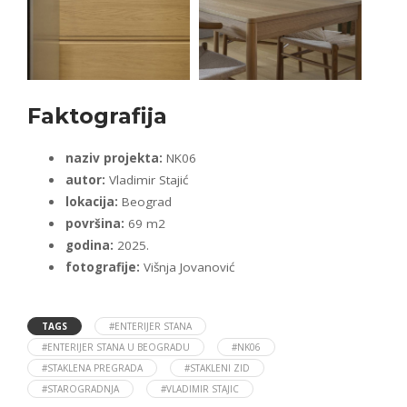
Faktografija
naziv projekta:
NK06
autor:
Vladimir Stajić
lokacija:
Beograd
površina:
69 m2
godina:
2025.
fotografije:
Višnja Jovanović
TAGS
#ENTERIJER STANA
#ENTERIJER STANA U BEOGRADU
#NK06
#STAKLENA PREGRADA
#STAKLENI ZID
#STAROGRADNJA
#VLADIMIR STAJIC