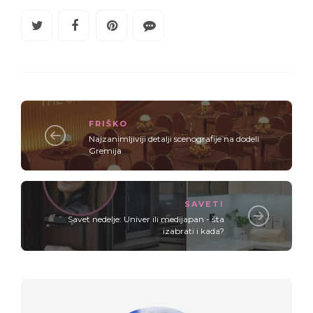
FRIŠKO
Najzanimljiviji detalji scenografije na dodeli
Gremija
SAVETI
Savet nedelje: Univer ili medijapan - šta
izabrati i kada?