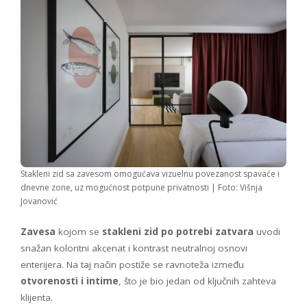
Stakleni zid sa zavesom omogućava vizuelnu povezanost spavaće i
dnevne zone, uz mogućnost potpune privatnosti | Foto: Višnja
Jovanović
Zavesa
kojom se
stakleni zid po potrebi zatvara
uvodi
snažan koloritni akcenat i kontrast neutralnoj osnovi
enterijera. Na taj način postiže se ravnoteža između
otvorenosti i intime
, što je bio jedan od ključnih zahteva
klijenta.