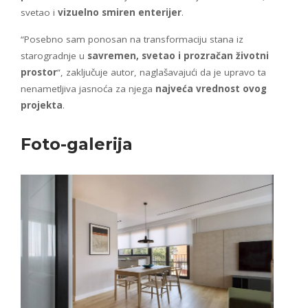
svetao i
vizuelno smiren enterijer
.
“Posebno sam ponosan na transformaciju stana iz
starogradnje u
savremen, svetao i prozračan životni
prostor
“, zaključuje autor, naglašavajući da je upravo ta
nenametljiva jasnoća za njega
najveća vrednost ovog
projekta
.
Foto-galerija