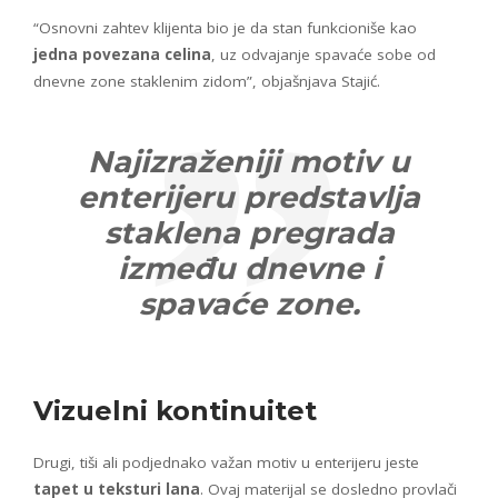
“Osnovni zahtev klijenta bio je da stan funkcioniše kao
jedna povezana celina
, uz odvajanje spavaće sobe od
dnevne zone staklenim zidom”, objašnjava Stajić.
Najizraženiji motiv u
enterijeru predstavlja
staklena pregrada
između dnevne i
spavaće zone.
Vizuelni kontinuitet
Drugi, tiši ali podjednako važan motiv u enterijeru jeste
tapet u teksturi lana
. Ovaj materijal se dosledno provlači