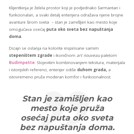
Klijentkinja je želela prostor koji je podjednako šarmantan i
funkcionalan, a svaki detalj enterijera odražava njene brojne
avanture širom sveta – stan je zamišljen kao mesto koje
omogućava osećaj
puta oko sveta bez napuštanja
doma
.
Dizajn se oslanja na kolorite inspirisane samim
stepeništem zgrade
i ikoničnom
art nouveau
paletom
Budimpešte
. Slojevitim kombinovanjem tekstura, materijala
i istorijskih referenci, enterijer odiše
duhom grada,
a
istovremeno pruža moderan komfor i funkcionalnost.
Stan je zamišljen kao
mesto koje pruža
osećaj puta oko sveta
bez napuštanja doma.