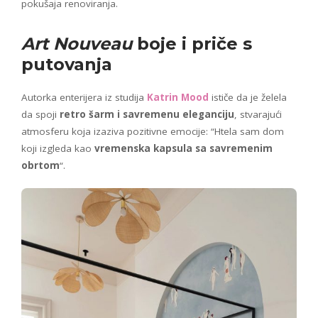
pokušaja renoviranja.
Art Nouveau
boje i priče s
putovanja
Autorka enterijera iz studija
Katrin Mood
ističe da je želela
da spoji
retro šarm i savremenu eleganciju
, stvarajući
atmosferu koja izaziva pozitivne emocije: “Htela sam dom
koji izgleda kao
vremenska kapsula sa savremenim
obrtom
“.