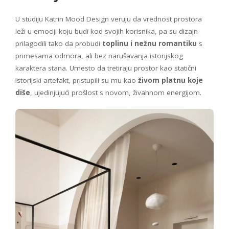
U studiju Katrin Mood Design veruju da vrednost prostora
leži u emociji koju budi kod svojih korisnika, pa su dizajn
prilagodili tako da probudi
toplinu i nežnu romantiku
s
primesama odmora, ali bez narušavanja istorijskog
karaktera stana. Umesto da tretiraju prostor kao statični
istorijski artefakt, pristupili su mu kao
živom platnu koje
diše
, ujedinjujući prošlost s novom, živahnom energijom.