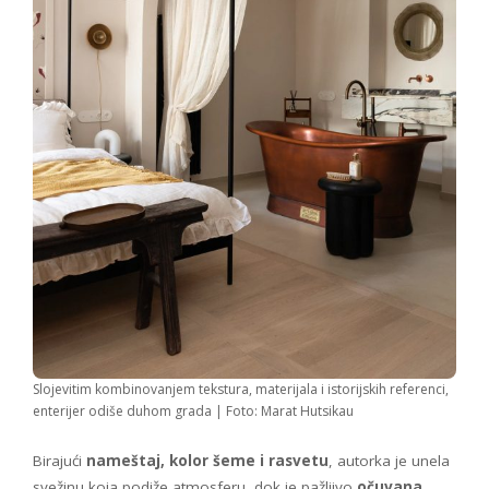
Slojevitim kombinovanjem tekstura, materijala i istorijskih referenci,
enterijer odiše duhom grada | Foto: Marat Hutsikau
Birajući
nameštaj, kolor šeme i rasvetu
, autorka je unela
svežinu koja podiže atmosferu, dok je pažljivo
očuvana