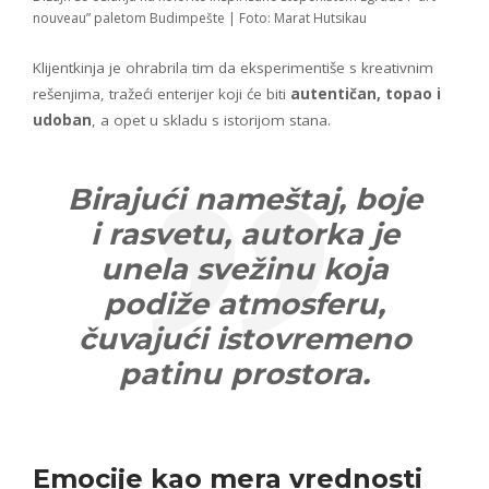
nouveau” paletom Budimpešte | Foto: Marat Hutsikau
Klijentkinja je ohrabrila tim da eksperimentiše s kreativnim
rešenjima, tražeći enterijer koji će biti
autentičan, topao i
udoban
, a opet u skladu s istorijom stana.
Birajući nameštaj, boje
i rasvetu, autorka je
unela svežinu koja
podiže atmosferu,
čuvajući istovremeno
patinu prostora.
Emocije kao mera vrednosti