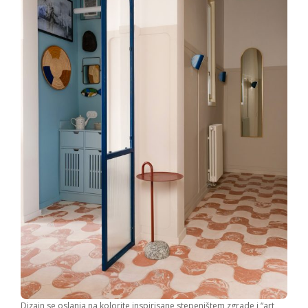
Dizajn se oslanja na kolorite inspirisane stepeništem zgrade i “art