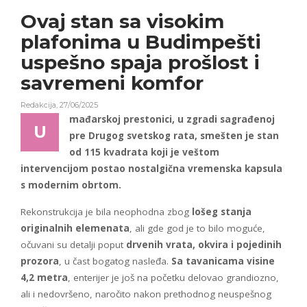
Ovaj stan sa visokim
plafonima u Budimpešti
uspešno spaja prošlost i
savremeni komfor
Redakcija
,
27/06/2025
mađarskoj prestonici, u zgradi sagrađenoj
U
pre Drugog svetskog rata, smešten je stan
od 115 kvadrata koji je veštom
intervencijom postao nostalgična vremenska kapsula
s modernim obrtom.
Rekonstrukcija je bila neophodna zbog
lošeg stanja
originalnih elemenata
, ali gde god je to bilo moguće,
očuvani su detalji poput
drvenih vrata, okvira i pojedinih
prozora
, u čast bogatog nasleđa.
Sa tavanicama visine
4,2 metra
, enterijer je još na početku delovao grandiozno,
ali i nedovršeno, naročito nakon prethodnog neuspešnog