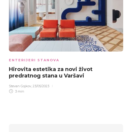
ENTERIJERI STANOVA
Hirovita estetika
za novi život
predratnog stana u Varšavi
Stevan Gojkov
,
23/05/2023
3 min