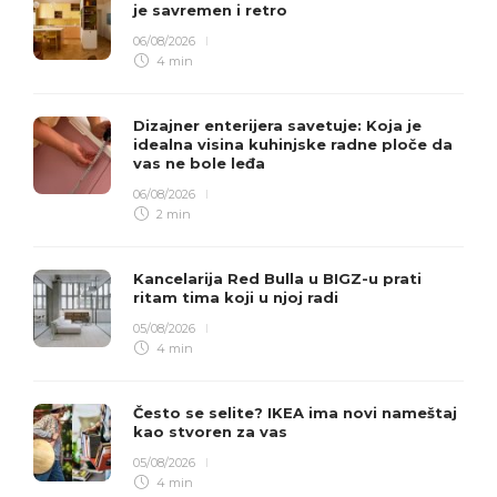
je savremen i retro
06/08/2026
4 min
Dizajner enterijera savetuje: Koja je
idealna visina kuhinjske radne ploče da
vas ne bole leđa
06/08/2026
2 min
Kancelarija Red Bulla u BIGZ-u prati
ritam tima koji u njoj radi
05/08/2026
4 min
Često se selite? IKEA ima novi nameštaj
kao stvoren za vas
05/08/2026
4 min