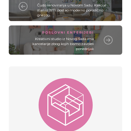
Čudo renoviranja u Novom Sadu: Kako je
stan iz 1971. postao moderno porodično
gnezdo
POSLOVNI ENTERIJERI
Kreativni studio iz Novog Sada ima
kancelarije zbog kojih bismo zavoleli
ponedeljak