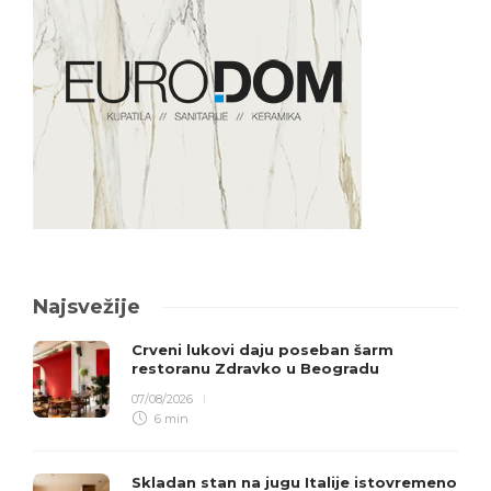
Najsvežije
Crveni lukovi daju poseban šarm
restoranu Zdravko u Beogradu
07/08/2026
6 min
Skladan stan na jugu Italije istovremeno