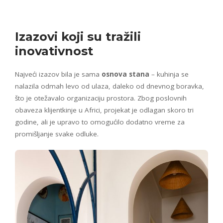
Izazovi koji su tražili
inovativnost
Najveći izazov bila je sama
osnova stana
– kuhinja se
nalazila odmah levo od ulaza, daleko od dnevnog boravka,
što je otežavalo organizaciju prostora. Zbog poslovnih
obaveza klijentkinje u Africi, projekat je odlagan skoro tri
godine, ali je upravo to omogućilo dodatno vreme za
promišljanje svake odluke.