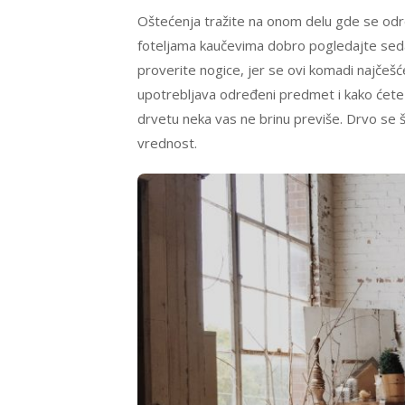
Oštećenja tražite na onom delu gde se o
foteljama kaučevima dobro pogledajte sed
proverite nogice, jer se ovi komadi najčešć
upotrebljava određeni predmet i kako ćete g
drvetu neka vas ne brinu previše. Drvo se šir
vrednost.