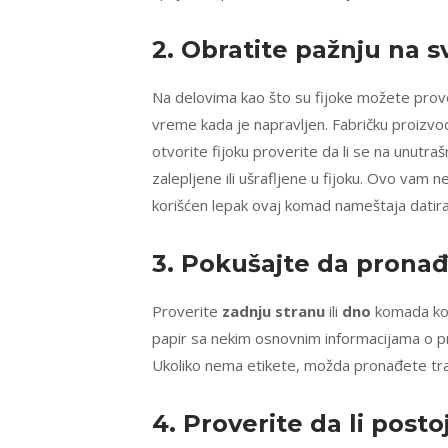
2. Obratite pažnju na 
Na delovima kao što su fijoke možete proveriti
vreme kada je napravljen. Fabričku proizvo
otvorite fijoku proverite da li se na unutraš
zalepljene ili ušrafljene u fijoku. Ovo vam 
korišćen lepak ovaj komad nameštaja datira
3. Pokušajte da prona
Proverite
zadnju stranu
ili
dno
komada koj
papir sa nekim osnovnim informacijama o pro
Ukoliko nema etikete, možda pronađete trag
4. Proverite da li posto