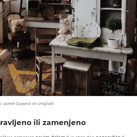
o: Jazmin Quaynor on Unsplash
ravljeno
ili
zamenjeno