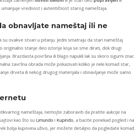
ameštaja zamenjen
novim delom
ili je stari deo
popravljen
ili
 umanjuje vrednost i autentičnost starog nameštaja.
 da
obnavljate nameštaj
ili ne
 su ovakve stvari u pitanju. Jedni smatraju da stari nameštaj
o originalno stanje deo istorije koja se sme dirati, dok drugi
janja. Brazdasta površina ili blago napukli lak su skoro sigurni znac
inalna završna obrada može pokazivati koliko je neki komad star,
anje drveta ili nekog drugog materijala i obnavljanje može samo
ternetu
ntikvarnog nameštaja, nemojte zaboraviti da pratite aukcije na
sajtovi kao što su
Limundo
i
Kupindo
, a bacite ponekad pogled i n
uvek bolja kupovina uživo, jer možete detaljno da pogledate koma