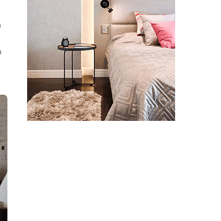
a
a
e