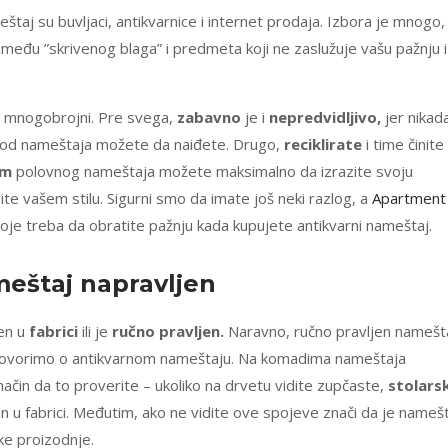
štaj su buvljaci, antikvarnice i internet prodaja. Izbora je mnogo, 
zmeđu ”skrivenog blaga” i predmeta koji ne zaslužuje vašu pažnju i
u mnogobrojni. Pre svega,
zabavno
je i
nepredvidljivo,
jer nikad
go od nameštaja možete da naiđete. Drugo,
reciklirate
i time činite
em
polovnog nameštaja možete maksimalno da izrazite svoju
te vašem stilu. Sigurni smo da imate još neki razlog, a
Apartment
oje treba da obratite pažnju kada kupujete antikvarni nameštaj.
ameštaj
napravljen
en u
fabrici
ili je
ručno pravljen.
Naravno, ručno pravljen namešt
govorimo o antikvarnom nameštaju. Na komadima nameštaja
ačin da to proverite – ukoliko na drvetu vidite zupčaste,
stolars
en u fabrici. Međutim, ako ne vidite ove spojeve znači da je nameš
čke proizodnje.