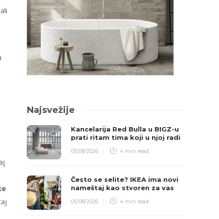
ali
a
Najsvežije
Kancelarija Red Bulla u BIGZ-u
prati ritam tima koji u njoj radi
05/08/2026
4 min
read
aj
Često se selite? IKEA ima novi
ke
nameštaj kao stvoren za vas
taj
05/08/2026
4 min
read