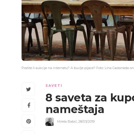
Pratite li aukcije na internetu? A buvlje pijace? Foto: Lina Castaneda 
SAVETI
8 saveta
za kup
nameštaja
Mirela Babić
,
28/03/2019