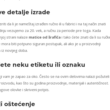
sve
detalje izrade
 da li je nameštaj izrađen ručno ili u fabrici i na taj način znati
dnju vezujemo za 20. vek, a ručnu za periode pre toga. Kada
njoj strani nalaze
matice
od šrafića
i tako ćete znati da li su ručk
ne mora biti potpuno siguran postupak, ali ako je u proizvodnji
 iz novijeg doba.
đete neku
etiketu
ili
oznaku
i vam je zapao za oko. Često se na ovim delovima nalazi požuteli
izvodu, kao što su godina proizvodnje, materijali i autentičnost.
ove olovke i skriveni potpis.
ji
oštećenje