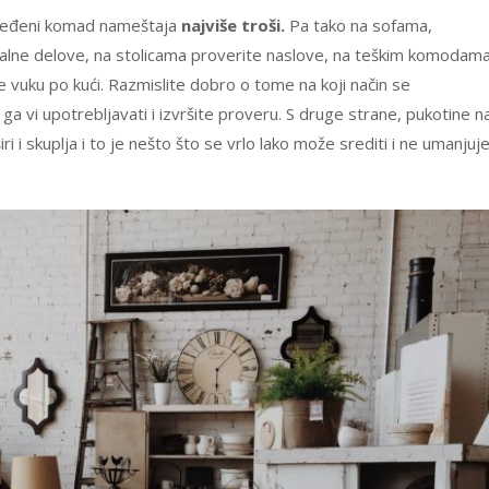
dređeni komad nameštaja
najviše troši.
Pa tako na sofama,
alne delove, na stolicama proverite naslove, na teškim komodam
e vuku po kući. Razmislite dobro o tome na koji način se
a vi upotrebljavati i izvršite proveru. S druge strane, pukotine n
i i skuplja i to je nešto što se vrlo lako može srediti i ne umanjuj