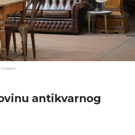
on Unsplash
ovinu antikvarnog