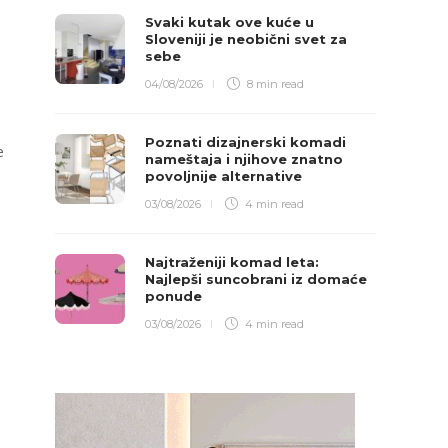
Svaki kutak ove kuće u
Sloveniji je neobični svet za
sebe
04/08/2026
8 min
read
Poznati dizajnerski komadi
e
nameštaja i njihove znatno
povoljnije alternative
03/08/2026
4 min
read
Najtraženiji komad leta:
Najlepši suncobrani iz domaće
ponude
03/08/2026
4 min
read