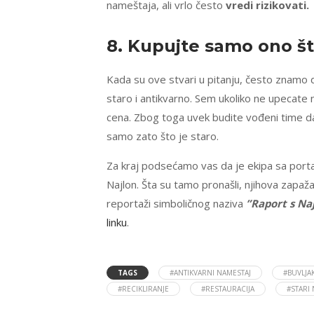
nameštaja, ali vrlo često
vredi rizikovati.
8. Kupujte samo ono š
Kada su ove stvari u pitanju, često znamo d
staro i antikvarno. Sem ukoliko ne upecate 
cena. Zbog toga uvek budite vođeni time d
samo zato što je staro.
Za kraj podsećamo vas da je ekipa sa port
Najlon. Šta su tamo pronašli, njihova zapaža
reportaži simboličnog naziva
”Raport s Na
linku
.
TAGS
#ANTIKVARNI NAMESTAJ
#BUVLJA
#RECIKLIRANJE
#RESTAURACIJA
#STARI