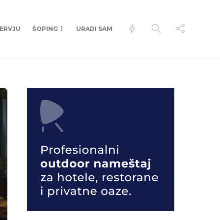
TERVJU
ŠOPING
URADI SAM