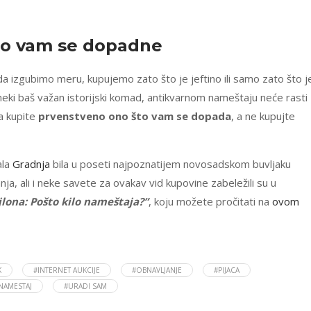
to vam se
dopadne
a izgubimo meru, kupujemo zato što je jeftino ili samo zato što j
neki baš važan istorijski komad, antikvarnom nameštaju neće rasti
a kupite
prvenstveno ono što vam se dopada
, a ne kupujte
ala
Gradnja
bila u poseti najpoznatijem novosadskom buvljaku
nja, ali i neke savete za ovakav vid kupovine zabeležili su u
jlona: Pošto kilo nameštaja?”
, koju možete pročitati na
ovom
K
#INTERNET AUKCIJE
#OBNAVLJANJE
#PIJACA
 NAMESTAJ
#URADI SAM