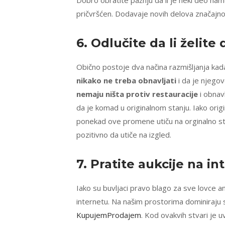
Dobro obratite pažnju da li je neki deo n
pričvršćen. Dodavaje novih delova značajno
6. Odlučite da li želite
Obično postoje dva načina razmišljanja kada
nikako ne treba obnavljati
i da je njegov
nemaju ništa protiv restauracije
i obnavl
da je komad u originalnom stanju. Iako orig
ponekad ove promene utiču na orginalno st
pozitivno da utiče na izgled.
7. Pratite
aukcije
na in
Iako su buvljaci pravo blago za sve lovce a
internetu. Na našim prostorima dominiraju 
KupujemProdajem
. Kod ovakvih stvari je 