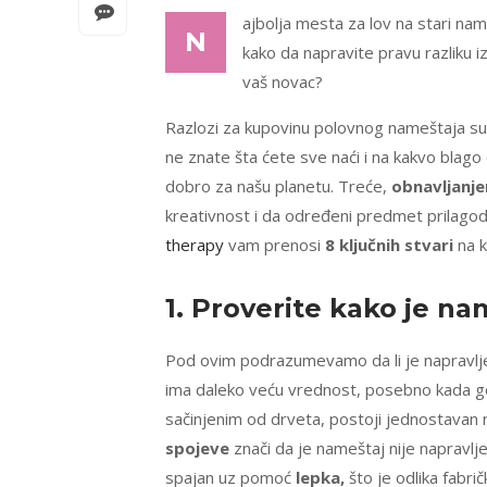
ajbolja mesta za lov na stari name
N
kako da napravite pravu razliku i
vaš novac?
Razlozi za kupovinu polovnog nameštaja s
ne znate šta ćete sve naći i na kakvo bla
dobro za našu planetu. Treće,
obnavljanj
kreativnost i da određeni predmet prilagodi
therapy
vam prenosi
8 ključnih stvari
na k
1. Proverite kako je n
Pod ovim podrazumevamo da li je napravlj
ima daleko veću vrednost, posebno kada 
sačinjenim od drveta, postoji jednostavan n
spojeve
znači da je nameštaj nije napravlj
spajan uz pomoć
lepka,
što je odlika fabri