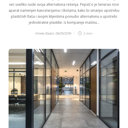
već uveliko nude svoja alternativna rešenja. PepsiCo je lansirao novi
aparat namenjen kancelarijama i školama, kako bi smanjio upotrebu
plastičnih flaša i svojim klijentima ponudio alternativnu u upotrebi
jednokratne plastike. Iz kompanije mašinu…
Mirela Babić
,
06/05/2019
2 min