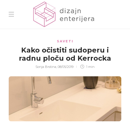
SAVETI
Kako
očistiti
sudoperu i
radnu ploču od
Kerrocka
Sonja Brstina
,
08/05/2019
1 min