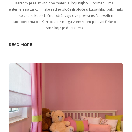
Kerrock je relativno nov materijal koji najbolju primenu ima u
enterijerima za kuhinjske radne ploče ili ploče u kupatilila. Ipak, malo
ko zna kako se tačno održavaju ove površine. Na svetlim
sudoperama od Kerrocka se mogu vremenom pojaviti fleke od
hrane koje je dosta teško…
READ MORE