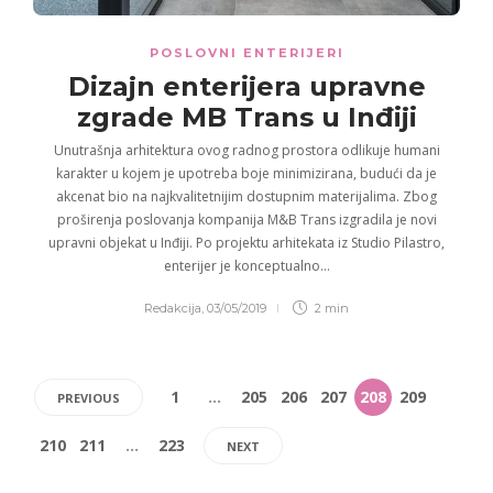
POSLOVNI ENTERIJERI
Dizajn enterijera
upravne
zgrade
MB Trans
u Inđiji
Unutrašnja arhitektura ovog radnog prostora odlikuje humani
karakter u kojem je upotreba boje minimizirana, budući da je
akcenat bio na najkvalitetnijim dostupnim materijalima. Zbog
proširenja poslovanja kompanija M&B Trans izgradila je novi
upravni objekat u Inđiji. Po projektu arhitekata iz Studio Pilastro,
enterijer je konceptualno…
Redakcija
,
03/05/2019
2 min
1
…
205
206
207
208
209
PREVIOUS
210
211
…
223
NEXT