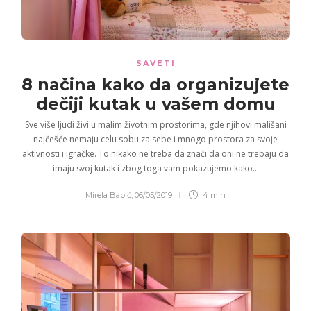
SAVETI
8 načina
kako da organizujete
dečiji kutak
u vašem domu
Sve više ljudi živi u malim životnim prostorima, gde njihovi mališani
najčešće nemaju celu sobu za sebe i mnogo prostora za svoje
aktivnosti i igračke. To nikako ne treba da znači da oni ne trebaju da
imaju svoj kutak i zbog toga vam pokazujemo kako…
Mirela Babić
,
06/05/2019
4 min