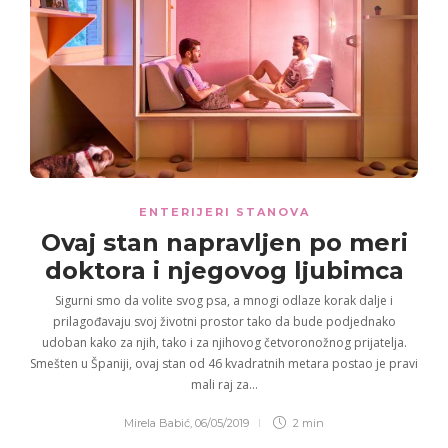
ENTERIJERI STANOVA
Ovaj stan napravljen po meri
doktora
i njegovog
ljubimca
Sigurni smo da volite svog psa, a mnogi odlaze korak dalje i
prilagođavaju svoj životni prostor tako da bude podjednako
udoban kako za njih, tako i za njihovog četvoronožnog prijatelja.
Smešten u Španiji, ovaj stan od 46 kvadratnih metara postao je pravi
mali raj za…
Mirela Babić
,
06/05/2019
2 min