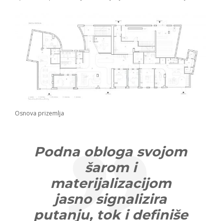
Osnova prizemlja
Podna obloga svojom
šarom i
materijalizacijom
jasno signalizira
putanju, tok i definiše