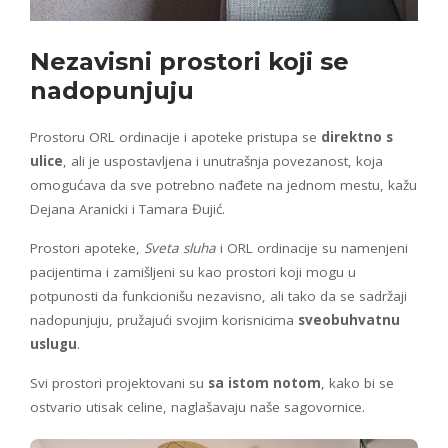
Nezavisni prostori
koji se
nadopunjuju
Prostoru ORL ordinacije i apoteke pristupa se
direktno s
ulice
, ali je uspostavljena i unutrašnja povezanost, koja
omogućava da sve potrebno nađete na jednom mestu, kažu
Dejana Aranicki i Tamara Đujić.
Prostori apoteke,
Sveta sluha
i ORL ordinacije su namenjeni
pacijentima i zamišljeni su kao prostori koji mogu u
potpunosti da funkcionišu nezavisno, ali tako da se sadržaji
nadopunjuju, pružajući svojim korisnicima
sveobuhvatnu
uslugu
.
Svi prostori projektovani su
sa istom notom
, kako bi se
ostvario utisak celine, naglašavaju naše sagovornice.