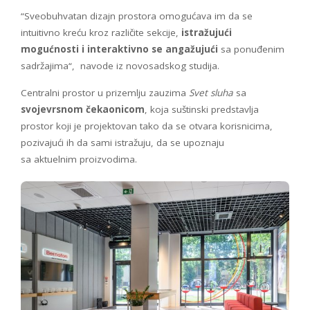
“Sveobuhvatan dizajn prostora omogućava im da se
intuitivno kreću kroz različite sekcije,
istražujući
mogućnosti i interaktivno se angažujući
sa ponuđenim
sadržajima“, navode iz novosadskog studija.
Centralni prostor u prizemlju zauzima
Svet sluha
sa
svojevrsnom čekaonicom
, koja suštinski predstavlja
prostor koji je projektovan tako da se otvara korisnicima,
pozivajući ih da sami istražuju, da se upoznaju
sa aktuelnim proizvodima.