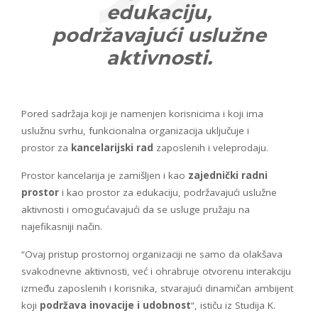
edukaciju,
podržavajući uslužne
aktivnosti.
Pored sadržaja koji je namenjen korisnicima i koji ima
uslužnu svrhu, funkcionalna organizacija uključuje i
prostor za
kancelarijski rad
zaposlenih i veleprodaju.
Prostor kancelarija je zamišljen i kao
zajednički radni
prostor
i kao prostor za edukaciju, podržavajući uslužne
aktivnosti i omogućavajući da se usluge pružaju na
najefikasniji način.
“Ovaj pristup prostornoj organizaciji ne samo da olakšava
svakodnevne aktivnosti, već i ohrabruje otvorenu interakciju
između zaposlenih i korisnika, stvarajući dinamičan ambijent
koji
podržava inovacije i udobnost
“, ističu iz Studija K.