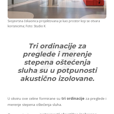
Svojevrsna čekaonica projektovana je kao prostor koji se otvara
korisnicima; Foto: Studio K
Tri ordinacije za
preglede i merenje
stepena oštećenja
sluha su u potpunosti
akustično izolovane.
U okviru ove celine formirane su
tri ordinacije
za preglede i
merenje stepena oštećenja sluha.