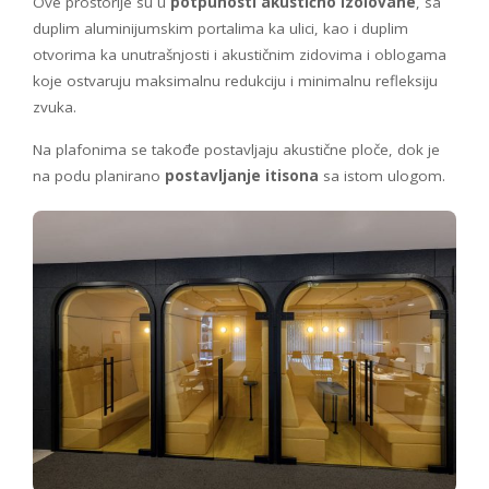
Ove prostorije su u
potpunosti akustično izolovane
, sa
duplim aluminijumskim portalima ka ulici, kao i duplim
otvorima ka unutrašnjosti i akustičnim zidovima i oblogama
koje ostvaruju maksimalnu redukciju i minimalnu refleksiju
zvuka.
Na plafonima se takođe postavljaju akustične ploče, dok je
na podu planirano
postavljanje itisona
sa istom ulogom.