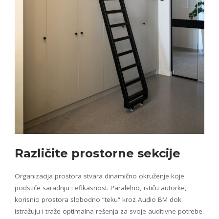
Različite
prostorne sekcije
Organizacija prostora stvara dinamično okruženje koje
podstiče saradnju i efikasnost. Paralelno, ističu autorke,
korisnici prostora slobodno “teku“ kroz Audio BM dok
istražuju i traže optimalna rešenja za svoje auditivne potrebe.