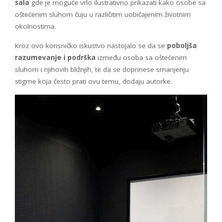
sala
gde je moguće vrlo ilustrativno prikazati kako osobe sa
oštećenim sluhom čuju u različitim uobičajenim životnim
okolnostima.
Kroz ovo korisničko iskustvo nastojalo se da se
poboljša
razumevanje i podrška
između osoba sa oštećenim
sluhom i njihovih bližnjih, te da se doprinese smanjenju
stigme koja često prati ovu temu, dodaju autorke.