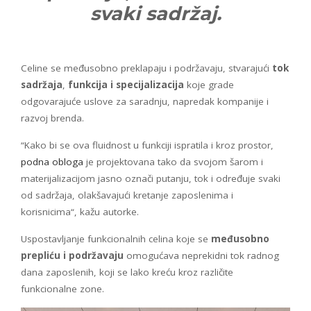
svaki sadržaj.
Celine se međusobno preklapaju i podržavaju, stvarajući
tok
sadržaja
,
funkcija i specijalizacija
koje grade
odgovarajuće uslove za saradnju, napredak kompanije i
razvoj brenda.
“Kako bi se ova fluidnost u funkciji ispratila i kroz prostor,
podna obloga
je projektovana tako da svojom šarom i
materijalizacijom jasno označi putanju, tok i određuje svaki
od sadržaja, olakšavajući kretanje zaposlenima i
korisnicima“, kažu autorke.
Uspostavljanje funkcionalnih celina koje se
međusobno
prepliću i podržavaju
omogućava neprekidni tok radnog
dana zaposlenih, koji se lako kreću kroz različite
funkcionalne zone.