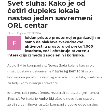
Svet sluha
: Kako je od
četiri dupleks lokala
nastao jedan savremeni
ORL centar
Stevan Gojkov
,
21/08/2024
luidan pristup prostornoj organizaciji ne
F
samo da olakšava svakodnevne
aktivnosti u prostoru od preko 1.000
kvadrata, već i ohrabruje otvorenu
interakciju između zaposlenih i korisnika.
Audio BM je kompanija iz
Novog Sada
koja je kao svoju
misiju postavila ostvarivanje
najvećeg komfora
svojim
korisnicima pri izboru slušnog aparata, implantata, sredstava
za bolju komunikaciju i prevenciju.
Iskustvo, rad i posvećenost rezultirali su otvaranjem centra
Svet sluha
. Kada je
Audio BM
ušao u novu fazu razvoja,
želeli su da njihova rastuća kompanija dobije odgovarajući