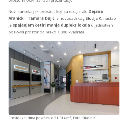
prostorni okvir za rad i prezentaciju.
Novi kancelarijski prostor, koji su dizajnirale
Dejana
Aranicki
i
Tamara Đujić
iz novosadskog
Studija K
, nastao
je
spajanjem četiri manja dupleks lokala
u jedinstven
poslovni prostor od preko 1.000 kvadrata.
Prostor zauzima površinu od 1.014 m² ; Foto: Studio K