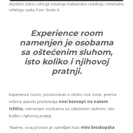
Akustični zidovi i obloge ostvaruju maksimalnu redukciju i minimalnu
refleksiju zvuka; Foto: Studio K
Experience room
namenjen je osobama
sa oštećenim sluhom,
isto koliko i njihovoj
pratnji.
Experience room, pozicioniran u okviru ove zone, prema
rečima autorki predstavlja
novi koncept na našem
tržištu
, namenjen osobama sa oštećenim sluhom, isto
koliko i njihovoj pratnji.
“Naime, ovaj prostor je zamišljen kao
mini bioskopska