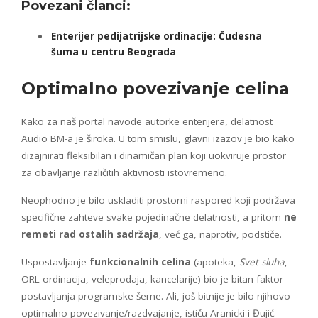
Povezani članci:
Enterijer pedijatrijske ordinacije: Čudesna
šuma u centru Beograda
Optimalno
povezivanje
celina
Kako za naš portal navode autorke enterijera, delatnost
Audio BM-a je široka. U tom smislu, glavni izazov je bio kako
dizajnirati fleksibilan i dinamičan plan koji uokviruje prostor
za obavljanje različitih aktivnosti istovremeno.
Neophodno je bilo uskladiti prostorni raspored koji podržava
specifične zahteve svake pojedinačne delatnosti, a pritom
ne
remeti rad ostalih sadržaja
, već ga, naprotiv, podstiče.
Uspostavljanje
funkcionalnih celina
(apoteka,
Svet sluha
,
ORL ordinacija, veleprodaja, kancelarije) bio je bitan faktor
postavljanja programske šeme. Ali, još bitnije je bilo njihovo
optimalno povezivanje/razdvajanje, ističu Aranicki i Đujić.