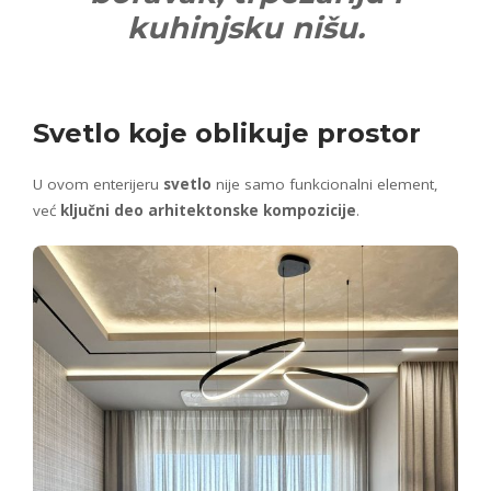
kuhinjsku nišu.
Svetlo koje oblikuje prostor
U ovom enterijeru
svetlo
nije samo funkcionalni element,
već
ključni deo arhitektonske kompozicije
.