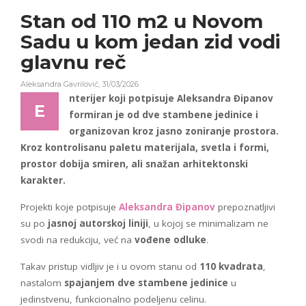
Stan od 110 m2 u Novom
Sadu u kom jedan zid vodi
glavnu reč
Aleksandra Gavrilović
,
31/03/2026
nterijer koji potpisuje Aleksandra Đipanov
E
formiran je od dve stambene jedinice i
organizovan kroz jasno zoniranje prostora.
Kroz kontrolisanu paletu materijala, svetla i formi,
prostor dobija smiren, ali snažan arhitektonski
karakter.
Projekti koje potpisuje
Aleksandra Đipanov
prepoznatljivi
su po
jasnoj autorskoj liniji
, u kojoj se minimalizam ne
svodi na redukciju, već na
vođene odluke
.
Takav pristup vidljiv je i u ovom stanu od
110 kvadrata
,
nastalom
spajanjem dve stambene jedinice
u
jedinstvenu, funkcionalno podeljenu celinu.