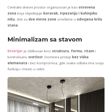
Centralni dnevni prostor organizovan je kao
otvorena
zona
koja objedinjuje
boravak, trpezariju i kuhinjsku
nišu
, dok su
dve mirne zone
smeštene u
odvojena krila
stana
.
Minimalizam sa stavom
Enterijer
je oblikovan kroz
strukturu
,
formu
,
ritam
i
kontrolisanu
svetlost
. Dominira pristup
bez viška
elemenata
i bez kompromisa, gde svaka odluka ima svoju
funkciju i mesto u celini.