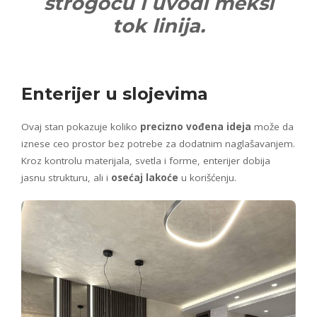
strogoću i uvodi mekši
tok linija.
Enterijer u slojevima
Ovaj stan pokazuje koliko
precizno vođena ideja
može da
iznese ceo prostor bez potrebe za dodatnim naglašavanjem.
Kroz kontrolu materijala, svetla i forme, enterijer dobija
jasnu strukturu, ali i
osećaj lakoće
u korišćenju.