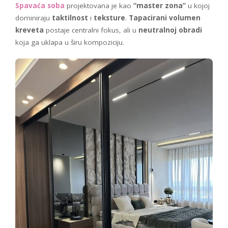
Spavaća soba
projektovana je kao
“master zona”
u kojoj
dominiraju
taktilnost
i
teksture
.
Tapacirani volumen
kreveta
postaje centralni fokus, ali u
neutralnoj obradi
koja ga uklapa u širu kompoziciju.