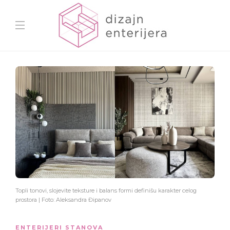
Topli tonovi, slojevite teksture i balans formi definišu karakter celog
prostora | Foto: Aleksandra Đipanov
ENTERIJERI STANOVA