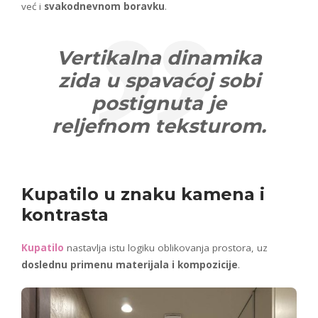
već i
svakodnevnom boravku
.
Vertikalna dinamika
zida u spavaćoj sobi
postignuta je
reljefnom teksturom.
Kupatilo u znaku kamena i
kontrasta
Kupatilo
nastavlja istu logiku oblikovanja prostora, uz
doslednu primenu materijala i kompozicije
.