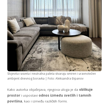
Slojevita rasveta i neutralna paleta stvaraju smiren i uravnotežen
ambijent dnevnog boravka | Foto: Aleksandra Đipanov
Kako autorka objašnjava, njegova uloga je da
oblikuje
prostor
i uspostavi
odnos između svetlih i tamnih
površina
, kao i između različitih formi.