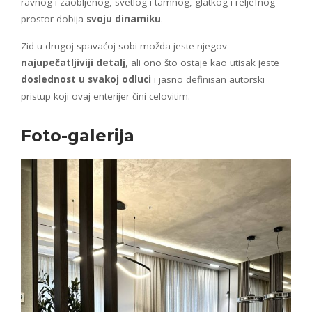
ravnog i zaobljenog, svetlog i tamnog, glatkog i reljefnog –
prostor dobija
svoju dinamiku
.
Zid u drugoj spavaćoj sobi možda jeste njegov
najupečatljiviji detalj
, ali ono što ostaje kao utisak jeste
doslednost u svakoj odluci
i jasno definisan autorski
pristup koji ovaj enterijer čini celovitim.
Foto-galerija