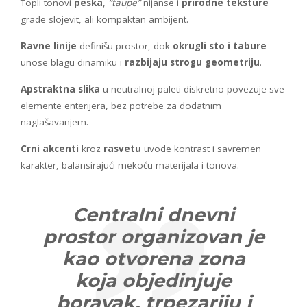
Topli tonovi
peska
,
“taupe”
nijanse i
prirodne teksture
grade slojevit, ali kompaktan ambijent.
Ravne linije
definišu prostor, dok
okrugli sto i tabure
unose blagu dinamiku i
razbijaju strogu geometriju
.
Apstraktna slika
u neutralnoj paleti diskretno povezuje sve
elemente enterijera, bez potrebe za dodatnim
naglašavanjem.
Crni akcenti
kroz
rasvetu
uvode kontrast i savremen
karakter, balansirajući mekoću materijala i tonova.
Centralni dnevni
prostor organizovan je
kao otvorena zona
koja objedinjuje
boravak, trpezariju i