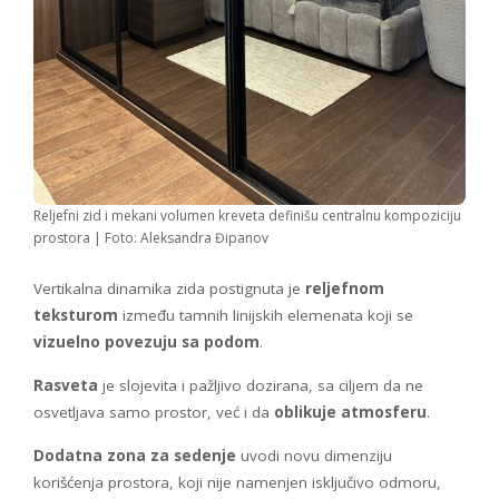
Reljefni zid i mekani volumen kreveta definišu centralnu kompoziciju
prostora | Foto: Aleksandra Đipanov
Vertikalna dinamika zida postignuta je
reljefnom
teksturom
između tamnih linijskih elemenata koji se
vizuelno povezuju sa podom
.
Rasveta
je slojevita i pažljivo dozirana, sa ciljem da ne
osvetljava samo prostor, već i da
oblikuje atmosferu
.
Dodatna zona za sedenje
uvodi novu dimenziju
korišćenja prostora, koji nije namenjen isključivo odmoru,