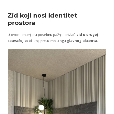
Zid koji nosi identitet
prostora
U ovom enterijeru posebnu pažnju privlači
zid u drugoj
spavaćoj sobi
, koji preuzima ulogu
glavnog akcenta
.