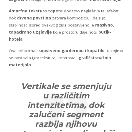
Amorfna tekstura tapete
dodatno naglašava taj efekat,
dok
drvena površina
zatvara kompoziciju i daje joj
stabilnost. Ispred ovakvog zida postavljeno je
masivno,
tapacirano uzglavlje
koje prostoru daje notu
butik-
hotela
.
Ova soba ima i
sopstvenu garderobu i kupatilo
, u kojima
se nastavlja igra tekstura, kontrasta i
grafički snažnih
materijala
.
Vertikale se smenjuju
u različitim
intenzitetima, dok
zalučeni segment
razbija njihovu