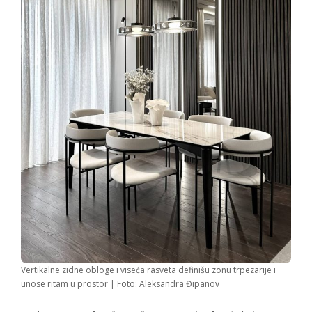
Vertikalne zidne obloge i viseća rasveta definišu zonu trpezarije i
unose ritam u prostor | Foto: Aleksandra Đipanov