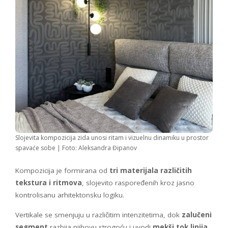
Slojevita kompozicija zida unosi ritam i vizuelnu dinamiku u prostor
spavaće sobe | Foto: Aleksandra Đipanov
Kompozicija je formirana od
tri materijala različitih
tekstura i ritmova
, slojevito raspoređenih kroz jasno
kontrolisanu arhitektonsku logiku.
Vertikale se smenjuju u različitim intenzitetima, dok
zalučeni
segment
razbija njihovu strogoću i uvodi
mekši tok linija
.