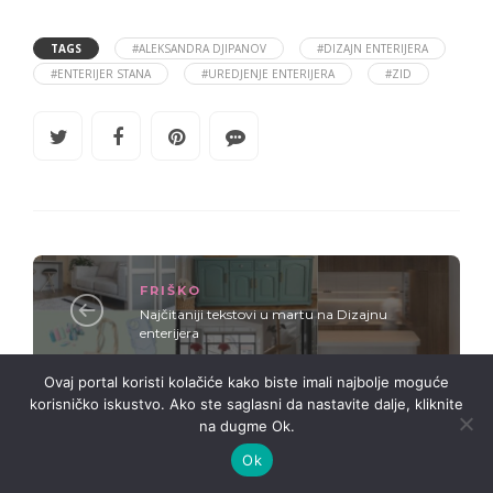
TAGS
#ALEKSANDRA DJIPANOV
#DIZAJN ENTERIJERA
#ENTERIJER STANA
#UREDJENJE ENTERIJERA
#ZID
FRIŠKO
Najčitaniji tekstovi u martu na Dizajnu
enterijera
Ovaj portal koristi kolačiće kako biste imali najbolje moguće
korisničko iskustvo. Ako ste saglasni da nastavite dalje, kliknite
SAVETI
na dugme Ok.
Akvarijum u enterijeru: Detalj koji menja ceo
Ok
prostor