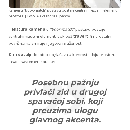
Kamen u “book-match” postavci postaje centralni vizuelni element
prostora | Foto: Aleksandra Đipanov
Tekstura kamena
u
“book-match”
postavci postaje
centralni vizuelni element, dok bež
travertin
na ostalim
površinama smiruje njegovu izraženost.
Crni detalji
dodatno naglašavaju kontrast i daju prostoru
jasan, savremen karakter.
Posebnu pažnju
privlači zid u drugoj
spavaćoj sobi, koji
preuzima ulogu
glavnog akcenta.