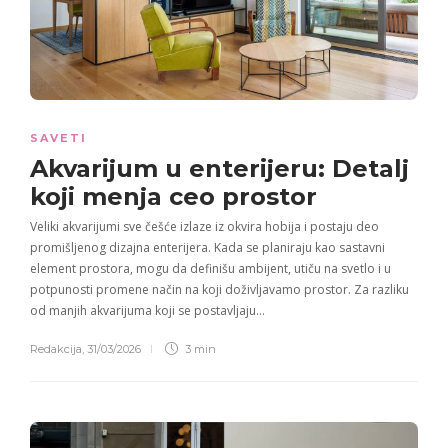
SAVETI
Akvarijum u enterijeru: Detalj
koji menja ceo prostor
Veliki akvarijumi sve češće izlaze iz okvira hobija i postaju deo
promišljenog dizajna enterijera. Kada se planiraju kao sastavni
element prostora, mogu da definišu ambijent, utiču na svetlo i u
potpunosti promene način na koji doživljavamo prostor. Za razliku
od manjih akvarijuma koji se postavljaju…
Redakcija
,
31/03/2026
3 min