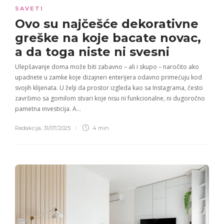
SAVETI
Ovo su najčešće dekorativne
greške na koje bacate novac,
a da toga niste ni svesni
Ulepšavanje doma može biti zabavno – ali i skupo – naročito ako
upadnete u zamke koje dizajneri enterijera odavno primećuju kod
svojih klijenata. U želji da prostor izgleda kao sa Instagrama, često
završimo sa gomilom stvari koje nisu ni funkcionalne, ni dugoročno
pametna investicija. A…
Redakcija
,
31/07/2025
4 min