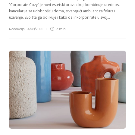
“Corporate Cozy” je novi estetski pravac koji kombinuje urednost
kancelarije sa udobnošću doma, stvarajući ambijent za fokus i
uživanje. Evo šta ga odlikuje i kako da inkorporirate u svoj…
Redakcija
,
14/08/2025
3 min