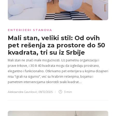
ENTERIJERI STANOVA
Mali stan, veliki stil: Od ovih
pet rešenja za prostore do 50
kvadrata, tri su iz Srbije
Mali stan ne znači male mogućnosti. Uz pametnu organizaciju i
prave trikove, i 30 ili 40 kvadrata mogu da izgledaju prostrano,
elegantno i funkcionalno. Otkrivamo pet enterijera u kojima dizajneri
nisu “igrali na sigurno”, već su hrabrim rešenjima, bojama i
pametnim intervencijama iskoristili svaki kvadrat….
Aleksandra Gavrilović
,
09/12/2025
3 min