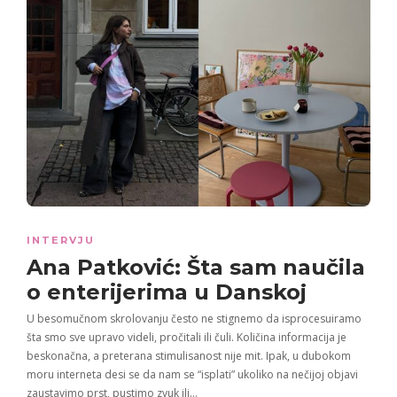
INTERVJU
Ana Patković: Šta sam naučila
o enterijerima u Danskoj
U besomučnom skrolovanju često ne stignemo da isprocesuiramo
šta smo sve upravo videli, pročitali ili čuli. Količina informacija je
beskonačna, a preterana stimulisanost nije mit. Ipak, u dubokom
moru interneta desi se da nam se “isplati” ukoliko na nečijoj objavi
zaustavimo prst, pustimo zvuk ili…