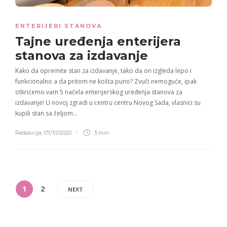
ENTERIJERI STANOVA
Tajne
uređenja enterijera
stanova za izdavanje
Kako da opremite stan za izdavanje, tako da on izgleda lepo i
funkcionalno a da pritom ne košta puno? Zvuči nemoguće, ipak
otkrićemo vam 5 načela enterijerskog uređenja stanova za
izdavanje! U novoj zgradi u centru centru Novog Sada, vlasnici su
kupili stan sa željom…
Redakcija
,
07/10/2020
3 min
1
2
NEXT