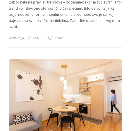
Zaboravite na pravila i trendove – dopamin-dekor je svojevrsni anti-
trend koji slavi ono što vas lično čini srećnim. Bilo da volite jarke
boje, neobične forme ili sentimentalne predmete, ovo je stil koji
daje zeleno svetlo vašim instinktima. Zamislite da uđete u svoj dom i
svaki…
Redakcija
,
13/05/2025
3 min