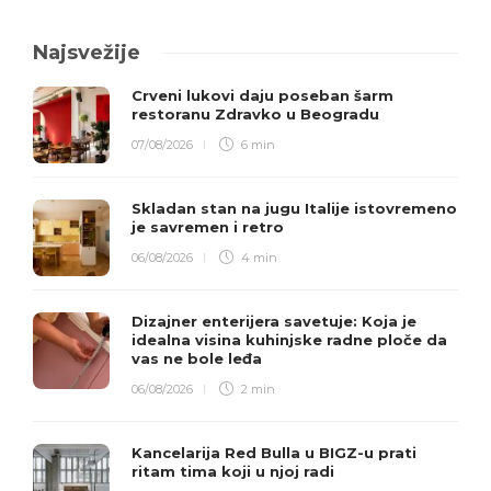
Najsvežije
Crveni lukovi daju poseban šarm
restoranu Zdravko u Beogradu
07/08/2026
6 min
Skladan stan na jugu Italije istovremeno
je savremen i retro
06/08/2026
4 min
Dizajner enterijera savetuje: Koja je
idealna visina kuhinjske radne ploče da
vas ne bole leđa
06/08/2026
2 min
Kancelarija Red Bulla u BIGZ-u prati
ritam tima koji u njoj radi