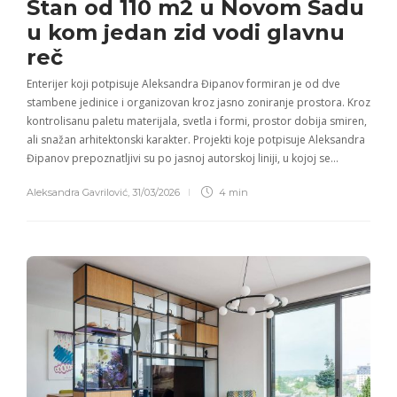
Stan od 110 m2 u Novom Sadu
u kom jedan zid vodi glavnu
reč
Enterijer koji potpisuje Aleksandra Đipanov formiran je od dve
stambene jedinice i organizovan kroz jasno zoniranje prostora. Kroz
kontrolisanu paletu materijala, svetla i formi, prostor dobija smiren,
ali snažan arhitektonski karakter. Projekti koje potpisuje Aleksandra
Đipanov prepoznatljivi su po jasnoj autorskoj liniji, u kojoj se…
Aleksandra Gavrilović
,
31/03/2026
4 min