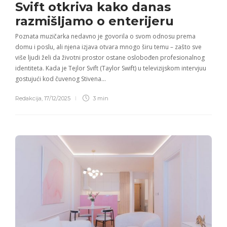
Svift otkriva kako danas
razmišljamo o enterijeru
Poznata muzičarka nedavno je govorila o svom odnosu prema
domu i poslu, ali njena izjava otvara mnogo širu temu – zašto sve
više ljudi želi da životni prostor ostane oslobođen profesionalnog
identiteta. Kada je Tejlor Svift (Taylor Swift) u televizijskom intervjuu
gostujući kod čuvenog Stivena…
Redakcija
,
17/12/2025
3 min