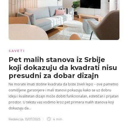
SAVETI
Pet malih stanova iz Srbije
koji dokazuju da kvadrati nisu
presudni za dobar dizajn
Ne morate imati stotine kvadrata da biste živeli lepo – ove pametno
osmišljene garsonjere i mali stanovi pokazuju kako se uz dobru
ideju i kvalitetan dizajn može dobiti funkcionalan, estetičan i prijatan
prostor. U tekstu vas vodimo kroz pet primera malih stanova koji
dokazuju da…
Redakcija
,
15/07/2025
4 min