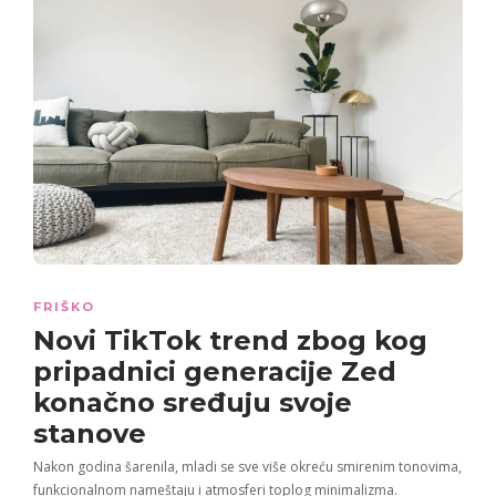
FRIŠKO
Novi TikTok trend zbog kog
pripadnici generacije Zed
konačno sređuju svoje
stanove
Nakon godina šarenila, mladi se sve više okreću smirenim tonovima,
funkcionalnom nameštaju i atmosferi toplog minimalizma.