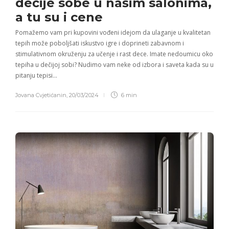
dečije sobe
u našim salonima,
a tu su i cene
Pomažemo vam pri kupovini vođeni idejom da ulaganje u kvalitetan
tepih može poboljšati iskustvo igre i doprineti zabavnom i
stimulativnom okruženju za učenje i rast dece. Imate nedoumicu oko
tepiha u dečijoj sobi? Nudimo vam neke od izbora i saveta kada su u
pitanju tepisi…
Jovana Cvjetićanin
,
20/03/2024
6 min