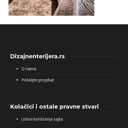
Dizajnenterijera.rs
O nama
Pošaljite projekat
Kolačici i ostale pravne stvari
Uslovi korišćenja sajta