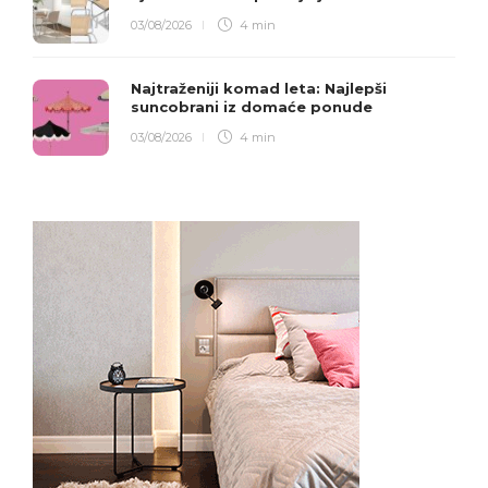
03/08/2026
4 min
Najtraženiji komad leta: Najlepši
suncobrani iz domaće ponude
03/08/2026
4 min