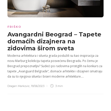
FRIŠKO
Avangardni Beograd
– Tapete
domaćih dizajnera na
zidovima širom sveta
Moderna arhitektura i silueta grada poslužili su kao inspiracija za
novu Marburg kolekciju tapeta posvećenu Beogradu. Po čemu je
Beograd prepoznatljiv? Sudeći po radovima pristiglih na konkurs za
tapete „Avanguard Belgrade“, domaće arhitekte i dizajneri smatraju
da su to njegova silueta i biseri moderne arhitekture….
Dragan Markovic
,
19/06/2023
3 min