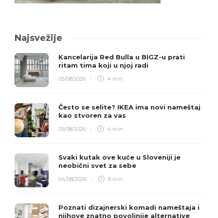
Najsvežije
Kancelarija Red Bulla u BIGZ-u prati
ritam tima koji u njoj radi
05/08/2026
4 min
Često se selite? IKEA ima novi nameštaj
kao stvoren za vas
05/08/2026
4 min
Svaki kutak ove kuće u Sloveniji je
neobični svet za sebe
04/08/2026
8 min
Poznati dizajnerski komadi nameštaja i
njihove znatno povoljnije alternative