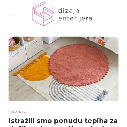
ŠOPING
Istražili smo ponudu
tepiha za