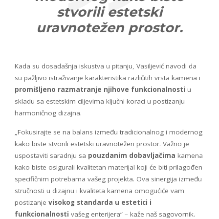
stvorili estetski
uravnotežen prostor.
Kada su dosadašnja iskustva u pitanju, Vasiljević navodi da
su pažljivo istraživanje karakteristika različitih vrsta kamena i
promišljeno razmatranje njihove funkcionalnosti
u
skladu sa estetskim ciljevima ključni koraci u postizanju
harmoničnog dizajna.
„Fokusirajte se na balans između tradicionalnog i modernog
kako biste stvorili estetski uravnotežen prostor. Važno je
uspostaviti saradnju sa
pouzdanim dobavljačima
kamena
kako biste osigurali kvalitetan materijal koji će biti prilagođen
specifičnim potrebama vašeg projekta. Ova sinergija između
stručnosti u dizajnu i kvaliteta kamena omogućiće vam
postizanje
visokog standarda u estetici i
funkcionalnosti
vašeg enterijera“ – kaže naš sagovornik.