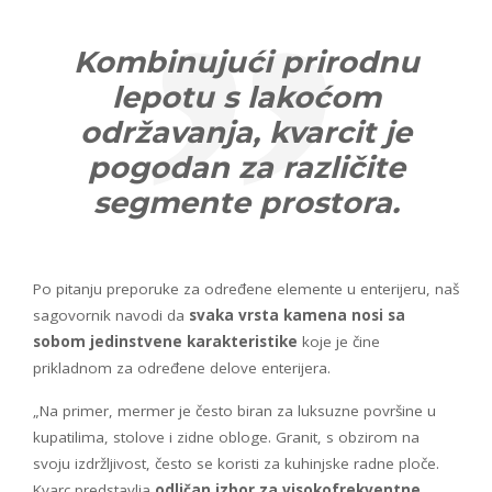
Kombinujući prirodnu
lepotu s lakoćom
održavanja, kvarcit je
pogodan za različite
segmente prostora.
Po pitanju preporuke za određene elemente u enterijeru, naš
sagovornik navodi da
svaka vrsta kamena nosi sa
sobom jedinstvene karakteristike
koje je čine
prikladnom za određene delove enterijera.
„Na primer, mermer je često biran za luksuzne površine u
kupatilima, stolove i zidne obloge. Granit, s obzirom na
svoju izdržljivost, često se koristi za kuhinjske radne ploče.
Kvarc predstavlja
odličan izbor za visokofrekventne