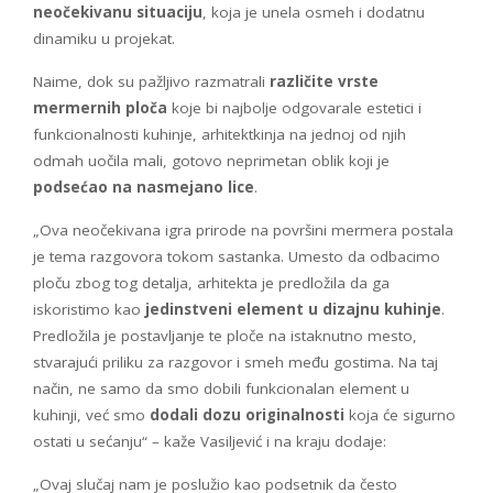
neočekivanu situaciju
, koja je unela osmeh i dodatnu
dinamiku u projekat.
Naime, dok su pažljivo razmatrali
različite vrste
mermernih ploča
koje bi najbolje odgovarale estetici i
funkcionalnosti kuhinje, arhitektkinja na jednoj od njih
odmah uočila mali, gotovo neprimetan oblik koji je
podsećao na nasmejano lice
.
„Ova neočekivana igra prirode na površini mermera postala
je tema razgovora tokom sastanka. Umesto da odbacimo
ploču zbog tog detalja, arhitekta je predložila da ga
iskoristimo kao
jedinstveni element u dizajnu kuhinje
.
Predložila je postavljanje te ploče na istaknutno mesto,
stvarajući priliku za razgovor i smeh među gostima. Na taj
način, ne samo da smo dobili funkcionalan element u
kuhinji, već smo
dodali dozu originalnosti
koja će sigurno
ostati u sećanju“ – kaže Vasiljević i na kraju dodaje:
„Ovaj slučaj nam je poslužio kao podsetnik da često