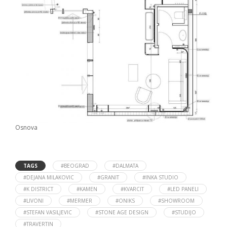
Osnova
TAGS
#BEOGRAD
#DALMATA
#DEJANA MILAKOVIC
#GRANIT
#INKA STUDIO
#K DISTRICT
#KAMEN
#KVARCIT
#LED PANELI
#LIVONI
#MERMER
#ONIKS
#SHOWROOM
#STEFAN VASILJEVIC
#STONE AGE DESIGN
#STUDIJO
#TRAVERTIN