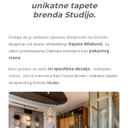
unikatne tapete
brenda Studijo.
Dodaje da je nedavno otvoreni Showroom na Dorćolu
dizajniran od strane arhitektkinje
Dejane Milaković
, sa
ciljem predstavljanja Dalmata enterijera kao
pokaznog
stana
.
Kroz prostor se ističu
tri specifična detalja
– kuhinjsko
ostrvo, zid od mermera Rain Forest Brown i unikatne tapete
dizajnerskog brenda
Studijo
.