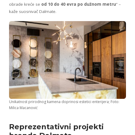
obrade kreće se
od 10 do 40 evra po dužnom metru
“ –
kaže suosnivač Dalmate.
Unikatnost prirodnog kamena doprinosi estetici enterijera; Foto:
Milica Macanović
Reprezentativni projekti