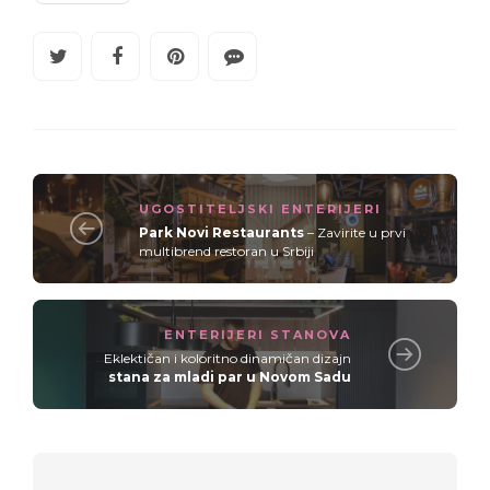
UGOSTITELJSKI ENTERIJERI
Park Novi Restaurants
– Zavirite u prvi
multibrend restoran u Srbiji
ENTERIJERI STANOVA
Eklektičan i koloritno dinamičan dizajn
stana za mladi par u Novom Sadu