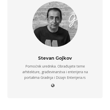
Stevan Gojkov
Pomoćnik urednika. Obrađujete teme
arhitekture, građevinarstva i enterijera na
portalima Gradnja i Dizajn Enterijera.rs