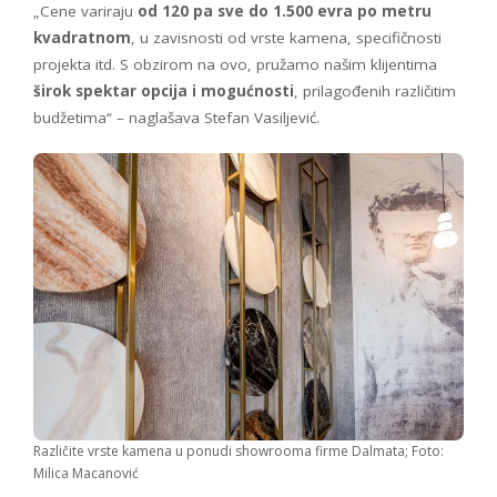
„Cene variraju
od 120 pa sve do 1.500 evra po metru
kvadratnom
, u zavisnosti od vrste kamena, specifičnosti
projekta itd. S obzirom na ovo, pružamo našim klijentima
širok spektar opcija i mogućnosti
, prilagođenih različitim
budžetima“ – naglašava Stefan Vasiljević.
Različite vrste kamena u ponudi showrooma firme Dalmata; Foto:
Milica Macanović