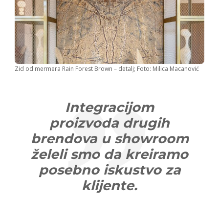
Zid od mermera Rain Forest Brown – detalj; Foto: Milica Macanović
Integracijom
proizvoda drugih
brendova u showroom
želeli smo da kreiramo
posebno iskustvo za
klijente.