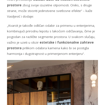
prostore
zbog svoje izuzetne otpornosti. Oniks, s druge
strane, može stvoriti jedinstvene svetlosne efekte“ – kaže
Vasiljević i dodaje:
„Kvarcit je takođe odličan odabir za primenu u enterijerima,
kombinujući prirodnu lepotu s lakoćom održavanja, čime je
pogodan za različite segmente prostora. U svakom slučaju,
važno je uzeti u obzir
estetske i funkcionalne zahteve
prostora
prilikom odabira kamena kako bi se postigla
harmonija i dugotrajnost u primenjenom enterijeru“.