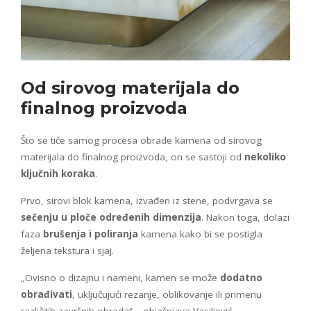
Od sirovog materijala do
finalnog proizvoda
Što se tiče samog procesa obrade kamena od sirovog
materijala do finalnog proizvoda, on se sastoji od
nekoliko
ključnih koraka
.
Prvo, sirovi blok kamena, izvađen iz stene, podvrgava se
sečenju u ploče određenih dimenzija
. Nakon toga, dolazi
faza
brušenja i poliranja
kamena kako bi se postigla
željena tekstura i sjaj.
„Ovisno o dizajnu i nameni, kamen se može
dodatno
obrađivati
, uključujući rezanje, oblikovanje ili primenu
različitih završnih obrada“ – objašnjava Vasiljević.