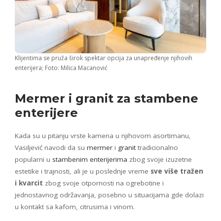
Klijentima se pruža širok spektar opcija za unapređenje njihovih
enterijera; Foto: Milica Macanović
Mermer i granit
za stambene
enterijere
Kada su u pitanju vrste kamena u njihovom asortimanu,
Vasiljević navodi da su
mermer
i
granit
tradicionalno
popularni u
stambenim enterijerima
zbog svoje izuzetne
estetike i trajnosti, ali je u poslednje vreme
sve više tražen
i kvarcit
zbog svoje otpornosti na ogrebotine i
jednostavnog održavanja, posebno u situacijama gde dolazi
u kontakt sa kafom, citrusima i vinom.