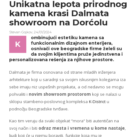
Unikatna lepota prirodnog
kamena krasi
Dalmata
showroom na Dorćolu
Stevan Gojkov
,
24/01/2024
ombinujući estetiku kamena sa
K
funkcionalnim dizajnom enterijera,
osnivači ove beogradske firme želeli su
da svojim klijentima pruže jedinstvena i
personalizovana rešenja za njihove prostore.
Dalmata je firma osnovana od strane mladih inženjera
arhitekture koji u saradnji sa svojim iskusnijim kolegama iza
sebe imaju niz uspešnih projekata, a od nedavno se mogu
pohvaliti i
novim showroom prostorom
koji se nalazi u
sklopu stambeno-poslovnog kompleksa
K-District
u
podnožju Beogradske tvrđave.
Kao tim veruju da svaki objekat “mora“ biti autentičan na
svoj način i biti
odraz mesta i vremena u kome nastaje
,
ljudi koji će u njemu boraviti, funkcije koja mu je