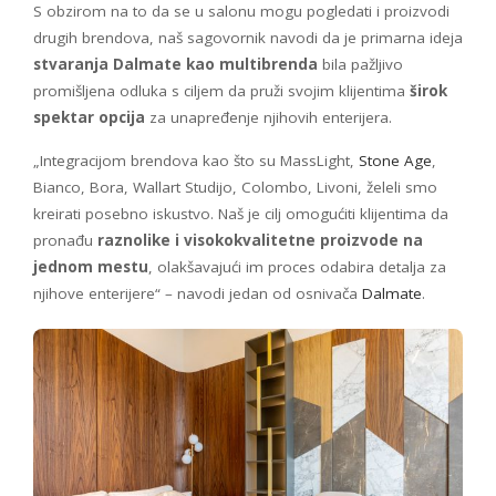
S obzirom na to da se u salonu mogu pogledati i proizvodi
drugih brendova, naš sagovornik navodi da je primarna ideja
stvaranja Dalmate kao multibrenda
bila pažljivo
promišljena odluka s ciljem da pruži svojim klijentima
širok
spektar opcija
za unapređenje njihovih enterijera.
„Integracijom brendova kao što su MassLight,
Stone Age
,
Bianco, Bora, Wallart Studijo, Colombo, Livoni, želeli smo
kreirati posebno iskustvo. Naš je cilj omogućiti klijentima da
pronađu
raznolike i visokokvalitetne proizvode na
jednom mestu
, olakšavajući im proces odabira detalja za
njihove enterijere“ – navodi jedan od osnivača
Dalmate
.