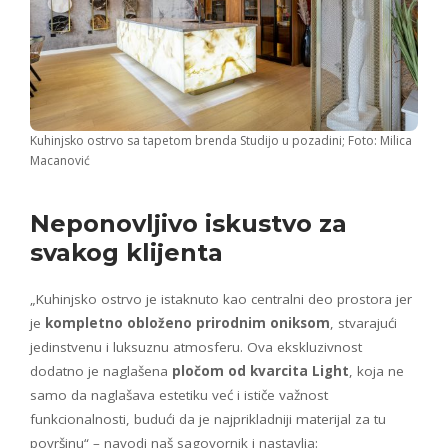
Kuhinjsko ostrvo sa tapetom brenda Studijo u pozadini; Foto: Milica
Macanović
Neponovljivo iskustvo
za
svakog klijenta
„Kuhinjsko ostrvo je istaknuto kao centralni deo prostora jer
je
kompletno obloženo prirodnim oniksom
, stvarajući
jedinstvenu i luksuznu atmosferu. Ova ekskluzivnost
dodatno je naglašena
pločom od kvarcita Light
, koja ne
samo da naglašava estetiku već i ističe važnost
funkcionalnosti, budući da je najprikladniji materijal za tu
površinu“ – navodi naš sagovornik i nastavlja: