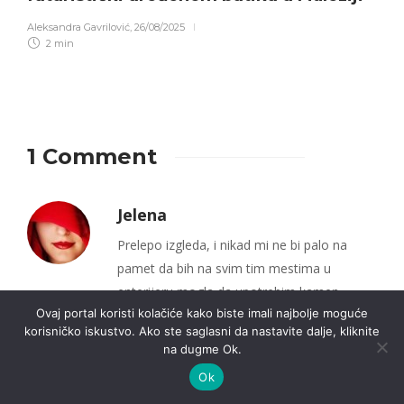
Aleksandra Gavrilović
,
26/08/2025
2 min
1 Comment
Jelena
Prelepo izgleda, i nikad mi ne bi palo na
pamet da bih na svim tim mestima u
enterijeru mogla da upotrebim kamen.
Ovaj portal koristi kolačiće kako biste imali najbolje moguće
Prošle godine sam neki ‘kamenstruganik’ iz
korisničko iskustvo. Ako ste saglasni da nastavite dalje, kliknite
Mionice upotrebila za oblaganje terase na
na dugme Ok.
ulazu u kuću, i super je ispalo. Sad mi se
Ok
rađaju i nove ideje. Hvala