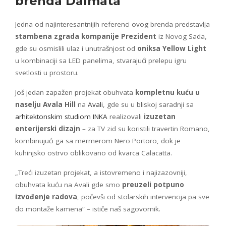
brenda Dalmata
Jedna od najinteresantnijih referenci ovog brenda predstavlja
stambena zgrada kompanije Prezident
iz Novog Sada,
gde su osmislili ulaz i unutrašnjost od
oniksa Yellow Light
u kombinaciji sa LED panelima, stvarajući prelepu igru
svetlosti u prostoru.
Još jedan zapažen projekat obuhvata
kompletnu kuću u
naselju Avala Hill
na
Avali
, gde su u bliskoj saradnji sa
arhitektonskim studiom INKA
realizovali
izuzetan
enterijerski dizajn
– za TV zid su koristili travertin Romano,
kombinujući ga sa mermerom Nero Portoro, dok je
kuhinjsko ostrvo oblikovano od kvarca Calacatta.
„Treći izuzetan projekat, a istovremeno i najizazovniji,
obuhvata kuću na Avali gde smo
preuzeli potpuno
izvođenje radova
, počevši od stolarskih intervencija pa sve
do montaže kamena“ – ističe naš sagovornik.