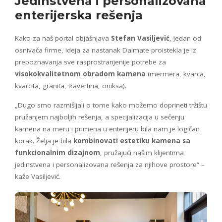
Jedinstvena i personalizovana
enterijerska rešenja
Kako za naš portal objašnjava
Stefan Vasiljević
, jedan od
osnivača firme, ideja za nastanak Dalmate proistekla je iz
prepoznavanja sve rasprostranjenije potrebe za
visokokvalitetnom obradom kamena
(mermera, kvarca,
kvarcita, granita, travertina, oniksa).
„Dugo smo razmišljali o tome kako možemo doprineti tržištu
pružanjem najboljih rešenja, a specijalizacija u sečenju
kamena na meru i primena u enterijeru bila nam je logičan
korak. Želja je bila
kombinovati estetiku kamena sa
funkcionalnim dizajnom
, pružajući našim klijentima
jedinstvena i personalizovana rešenja za njihove prostore“ –
kaže Vasiljević.