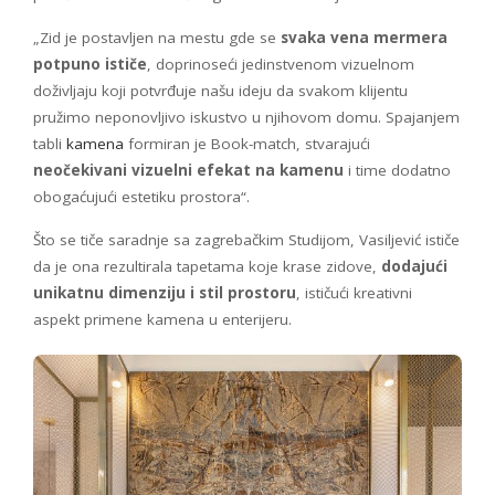
„Zid je postavljen na mestu gde se
svaka vena mermera
potpuno ističe
, doprinoseći jedinstvenom vizuelnom
doživljaju koji potvrđuje našu ideju da svakom klijentu
pružimo neponovljivo iskustvo u njihovom domu. Spajanjem
tabli
kamena
formiran je Book-match, stvarajući
neočekivani vizuelni efekat na kamenu
i time dodatno
obogaćujući estetiku prostora“.
Što se tiče saradnje sa zagrebačkim Studijom, Vasiljević ističe
da je ona rezultirala tapetama koje krase zidove,
dodajući
unikatnu dimenziju i stil prostoru
, ističući kreativni
aspekt primene kamena u enterijeru.