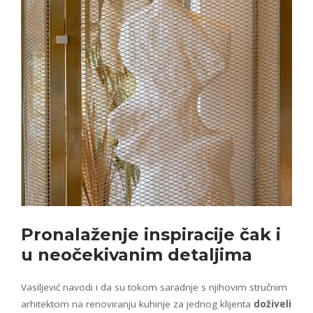
Pronalaženje inspiracije čak i
u
neočekivanim detaljima
Vasiljević navodi i da su tokom saradnje s njihovim stručnim
arhitektom na renoviranju kuhinje za jednog klijenta
doživeli