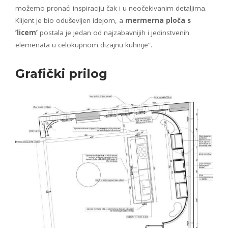
možemo pronaći inspiraciju čak i u neočekivanim detaljima.
Klijent je bio oduševljen idejom, a
mermerna ploča s
’licem’
postala je jedan od najzabavnijih i jedinstvenih
elemenata u celokupnom dizajnu kuhinje“.
Grafički prilog