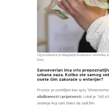
Cilj prodavnice je okupljanje kreativaca i umetnika, k
Dinić
Sanseverian ima vrlo prepoznatljiv
urbana oaza. Koliko ste samog sebe
osete čim zakorače u enterijer?
Prostor je osmišljen kao spoj
“showrooma
ušuškanosti i prijatnosti.
Lokal je
“old sc
sedenje koji sam želeo da zadržim.