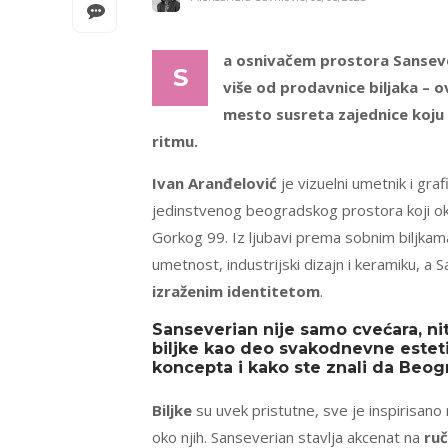
a osnivačem prostora Sansev
S
više od prodavnice biljaka – o
mesto susreta zajednice koju 
ritmu.
Ivan Aranđelović
je vizuelni umetnik i graf
jedinstvenog beogradskog prostora koji o
Gorkog 99. Iz ljubavi prema sobnim biljkama,
umetnost, industrijski dizajn i keramiku, a
izraženim identitetom
.
Sanseverian nije samo cvećara, nit
biljke kao deo svakodnevne esteti
koncepta i kako ste znali da Beo
Biljke
su uvek pristutne, sve je inspirisano
oko njih. Sanseverian stavlja akcenat na
ru