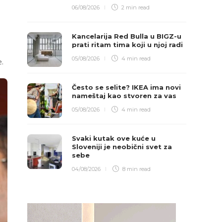
06/08/2026
2 min
read
Kancelarija Red Bulla u BIGZ-u
prati ritam tima koji u njoj radi
05/08/2026
4 min
read
e.
Često se selite? IKEA ima novi
nameštaj kao stvoren za vas
05/08/2026
4 min
read
Svaki kutak ove kuće u
Sloveniji je neobični svet za
sebe
04/08/2026
8 min
read