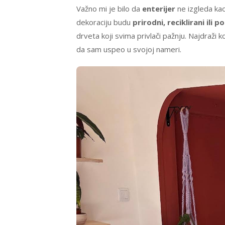
Važno mi je bilo da
enterijer
ne izgleda kao 
dekoraciju budu
prirodni, reciklirani ili 
drveta koji svima privlači pažnju. Najdraži k
da sam uspeo u svojoj nameri.