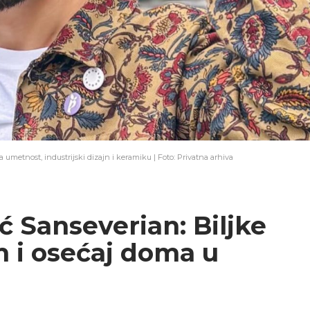
a umetnost, industrijski dizajn i keramiku | Foto: Privatna arhiva
ć Sanseverian: Biljke
m i osećaj doma u