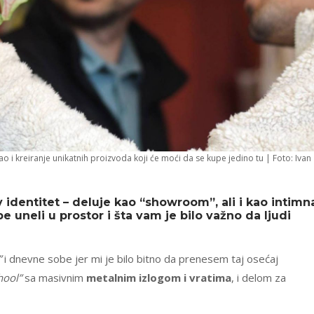
ao i kreiranje unikatnih proizvoda koji će moći da se kupe jedino tu | Foto: Ivan
 identitet – deluje kao “showroom”, ali i kao intimn
 uneli u prostor i šta vam je bilo važno da ljudi
”
i dnevne sobe jer mi je bilo bitno da prenesem taj osećaj
hool”
sa masivnim
metalnim izlogom i vratima
, i delom za