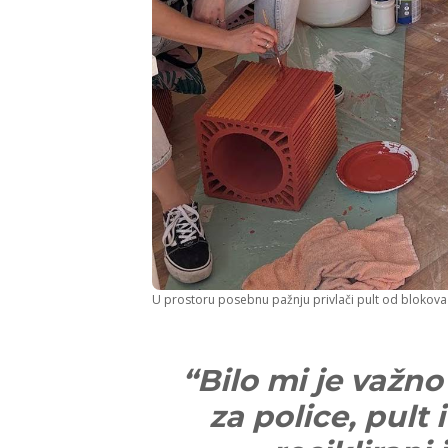
U prostoru posebnu pažnju privlači pult od blokova z
“Bilo mi je važno
za police, pult