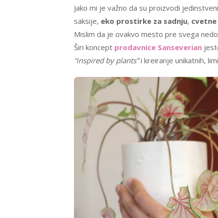
Jako mi je važno da su proizvodi jedinstveni 
saksije,
eko prostirke za sadnju
,
cvetne
Mislim da je ovakvo mesto pre svega nedost
Širi koncept
prodavnice Sanseverian
jest
“inspired by plants”
i kreiranje unikatnih, li