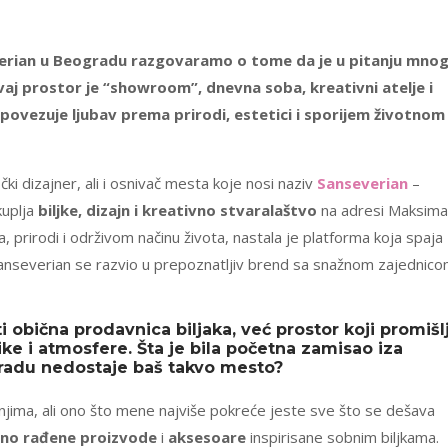
erian u Beogradu razgovaramo o tome da je u pitanju mno
vaj prostor je “showroom”, dnevna soba, kreativni atelje i
povezuje ljubav prema prirodi, estetici i sporijem životnom
ički dizajner, ali i osnivač mesta koje nosi naziv
Sanseverian
–
kuplja
biljke, dizajn i kreativno stvaralaštvo
na adresi Maksima
 prirodi i održivom načinu života, nastala je platforma koja spaja
 Sanseverian se razvio u prepoznatljiv brend sa snažnom zajednico
i obična prodavnica biljaka, već prostor koji promišl
ke i atmosfere. Šta je bila početna zamisao iza
gradu nedostaje baš takvo mesto?
 njima, ali ono što mene najviše pokreće jeste sve što se dešava
čno rađene proizvode
i
aksesoare
inspirisane sobnim biljkama.