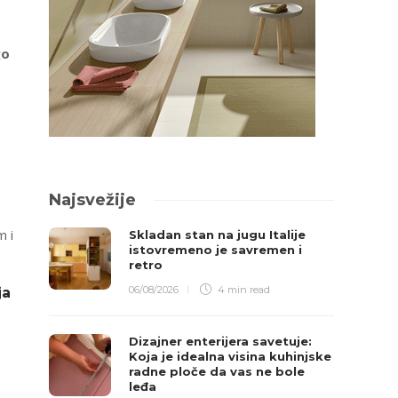
go
Najsvežije
m i
Skladan stan na jugu Italije
istovremeno je savremen i
retro
06/08/2026
4 min
read
ja
Dizajner enterijera savetuje:
Koja je idealna visina kuhinjske
radne ploče da vas ne bole
leđa