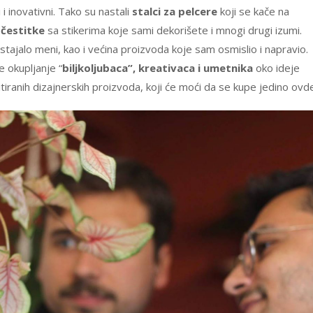
i inovativni. Tako su nastali
stalci za pelcere
koji se kače na
 čestitke
sa stikerima koje sami dekorišete i mnogi drugi izumi.
ajalo meni, kao i većina proizvoda koje sam osmislio i napravio.
e okupljanje “
biljkoljubaca”, kreativaca i umetnika
oko ideje
mitiranih dizajnerskih proizvoda, koji će moći da se kupe jedino ovd