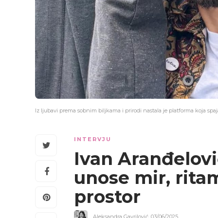
Iz ljubavi prema sobnim biljkama i prirodi nastala je platforma koja spaj
INTERVJU
Ivan Aranđelovi
unose mir, rita
prostor
Aleksandra Gavrilović
,
03/06/2025