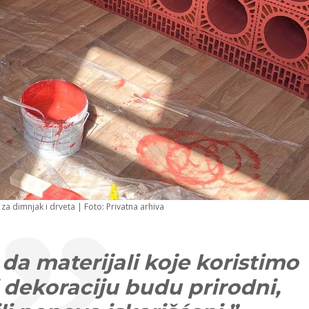
a dimnjak i drveta | Foto: Privatna arhiva
 da materijali koje koristimo
 i dekoraciju budu prirodni,