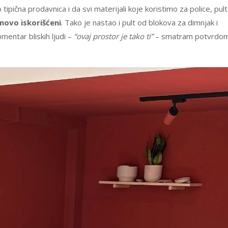
tipična prodavnica i da svi materijali koje koristimo za police, pult 
ponovo iskorišćeni
. Tako je nastao i pult od blokova za dimnjak i
omentar bliskih ljudi –
“ovaj prostor je tako ti”
– smatram potvrdo