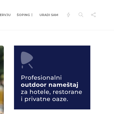
TERVJU
ŠOPING
URADI SAM