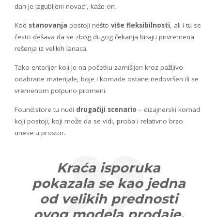
dan je izgubljeni novac”, kaže on.
Kod
stanovanja
postoji nešto
više fleksibilnosti
, ali i tu se
često dešava da se zbog dugog čekanja biraju privremena
rešenja iz velikih lanaca.
Tako enterijer koji je na početku zamišljen kroz pažljivo
odabrane materijale, boje i komade ostane nedovršen ili se
vremenom potpuno promeni.
Found.store tu nudi
drugačiji scenario
– dizajnerski komad
koji postoji, koji može da se vidi, proba i relativno brzo
unese u prostor.
Kraća isporuka
pokazala se kao jedna
od velikih prednosti
ovog modela prodaje.