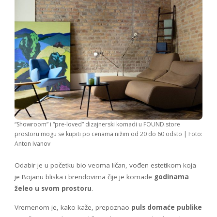
“Showroom” i “pre-loved” dizajnerski komadi u FOUND.store
prostoru mogu se kupiti po cenama nižim od 20 do 60 odsto | Foto:
Anton Ivanov
Odabir je u početku bio veoma ličan, vođen estetikom koja
je Bojanu bliska i brendovima čije je komade
godinama
želeo u svom prostoru
.
Vremenom je, kako kaže, prepoznao
puls domaće publike