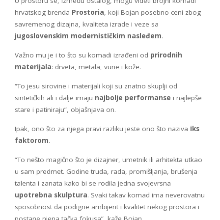
U prostoru se, između ostalog, mogu videti brojni komadi
hrvatskog brenda
Prostoria
, koji Bojan posebno ceni zbog
savremenog dizajna, kvaliteta izrade i veze sa
jugoslovenskim modernističkim nasleđem
.
Važno mu je i to što su komadi izrađeni od
prirodnih
materijala
: drveta, metala, vune i kože.
“To jesu sirovine i materijali koji su znatno skuplji od
sintetičkih ali i dalje imaju
najbolje performanse
i najlepše
stare i patiniraju”, objašnjava on.
Ipak, ono što za njega pravi razliku jeste ono što naziva
iks
faktorom
.
“To nešto magično što je dizajner, umetnik ili arhitekta utkao
u sam predmet. Godine truda, rada, promišljanja, brušenja
talenta i zanata kako bi se rodila jedna svojevrsna
upotrebna skulptura
. Svaki takav komad ima neverovatnu
sposobnost da podigne ambijent i kvalitet nekog prostora i
postane njena tačka fokusa”, kaže Bojan.