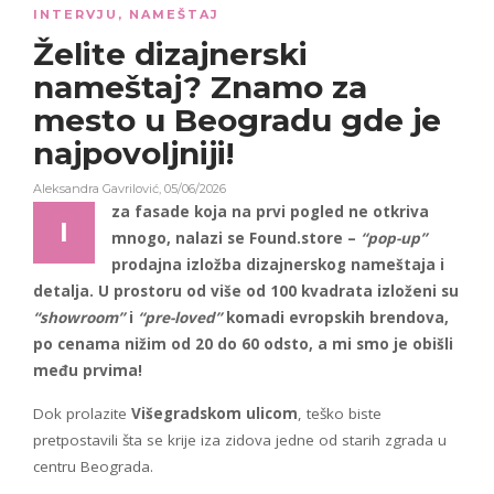
INTERVJU
,
NAMEŠTAJ
Želite dizajnerski
nameštaj? Znamo za
mesto u Beogradu gde je
najpovoljniji!
Aleksandra Gavrilović
,
05/06/2026
za fasade koja na prvi pogled ne otkriva
I
mnogo, nalazi se Found.store –
“pop-up”
prodajna izložba dizajnerskog nameštaja i
detalja. U prostoru od više od 100 kvadrata izloženi su
“showroom”
i
“pre-loved”
komadi evropskih brendova,
po cenama nižim od 20 do 60 odsto, a mi smo je obišli
među prvima!
Dok prolazite
Višegradskom ulicom
, teško biste
pretpostavili šta se krije iza zidova jedne od starih zgrada u
centru Beograda.