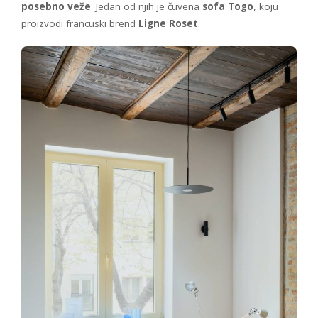
posebno veže
. Jedan od njih je čuvena
sofa Togo
, koju
proizvodi francuski brend
Ligne Roset
.