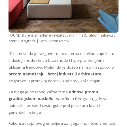
FOUND.store je smešten u revitalizovanom međuratnom saloncu u
centru Beograda | Foto: Anton Ivanov
“Čini mi se da je razgovor na ovu temu uspešno započet u
industriji mode i kritici brze mode i hiperpromenljivim
ciklusima trendova. Mislim da je došao na red i razgovor o
brzom nameštaju
i
brzoj industriji arhitekture
,
pogotovo u protekloj deceniji kod nas”, kaže Bojan.
Za njega je posebno važna tema
odnosa prema
graditeljskom nasleđu
, naročito u Beogradu, gde se
autentični prostori često gube pod pritiskom brzih i
generičkih rešenja.
Rekonstrukcija ovog enterijera za njega ima i ličnu vrednost.