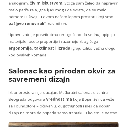
analognim,
živim iskustvom
. Stoga sam želeo da napravim
malo parče raja, gde ljudi mogu da svrate, da se malo
odmore i uživaju u ovom našem lepom prostoru koji smo
pažljivo renovirali
“, navodi on.
Upravo zato je posetiocima omogućeno da sednu, opipaju
materijale, osete proporcije i razumeju zbog čega
ergonomija, taktilnost i izrada
igraju toliko važnu ulogu
kod ovakvih komada.
Salonac kao prirodan okvir za
savremeni dizajn
Izbor prostora nije slučajan. Međuratni salonac u centru
Beograda odgovara
vrednostima
koje Bojan želi da veže
za Found.store – očuvanju, dugotrajnosti i ideji da dobar
dizajn ne mora da pripada samo trenutku u kojem je nastao.