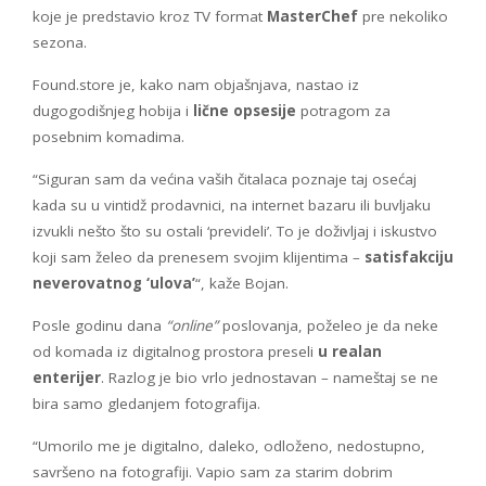
koje je predstavio kroz TV format
MasterChef
pre nekoliko
sezona.
Found.store je, kako nam objašnjava, nastao iz
dugogodišnjeg hobija i
lične opsesije
potragom za
posebnim komadima.
“Siguran sam da većina vaših čitalaca poznaje taj osećaj
kada su u vintidž prodavnici, na internet bazaru ili buvljaku
izvukli nešto što su ostali ‘prevideli’. To je doživljaj i iskustvo
koji sam želeo da prenesem svojim klijentima –
satisfakciju
neverovatnog ‘ulova’
“, kaže Bojan.
Posle godinu dana
“online”
poslovanja, poželeo je da neke
od komada iz digitalnog prostora preseli
u realan
enterijer
. Razlog je bio vrlo jednostavan – nameštaj se ne
bira samo gledanjem fotografija.
“Umorilo me je digitalno, daleko, odloženo, nedostupno,
savršeno na fotografiji. Vapio sam za starim dobrim