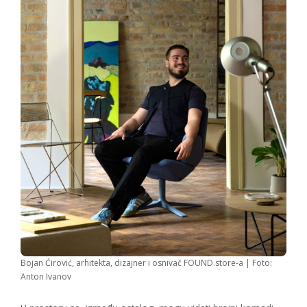
Bojan Ćirović, arhitekta, dizajner i osnivač FOUND.store-a | Foto:
Anton Ivanov