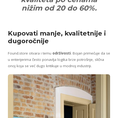
nižim od 20 do 60%.
Kupovati manje, kvalitetnije i
dugoročnije
Found.store otvara i temu
održivosti
. Bojan primećuje da se
u enterijerima često ponavlja logika brze potrošnje, slična
onoj koja se već dugo kritikuje u modnoj industriji.