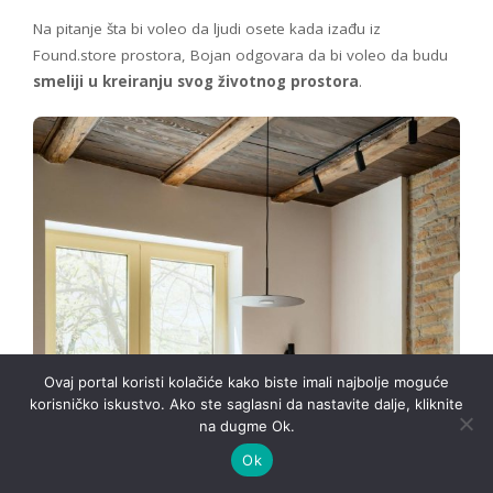
Na pitanje šta bi voleo da ljudi osete kada izađu iz
Found.store prostora, Bojan odgovara da bi voleo da budu
smeliji u kreiranju svog životnog prostora
.
Ovaj portal koristi kolačiće kako biste imali najbolje moguće
korisničko iskustvo. Ako ste saglasni da nastavite dalje, kliknite
na dugme Ok.
Ok