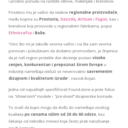
i proširio ponudu na različite stilove, materijale i brendove.
Posebno mu je važno da istakne
regionalne proizvođače
,
među kojima su
Prostoria,
Gazzda
,
Artisan
i
Fagus
, kao i
brendove koji proizvode u regionalnim fabrikama, poput
Ethnicrafta
i
Bolie.
“Ono što mi je takođe veoma važno i na šta sam veoma
ponosan i pokušavam da dodatno promovišem, je činjenica
da je naš region protekle dve decenije postao
visoko
cenjen, konkurentan i prepoznat širom Evrope
u
industriji nameštaja ističući se neverovatno
savremenim
dizajnom i kvalitetom izrade
“, navodi Bojan.
Jedna od najvažnijih specifičnosti Found.store-a jeste fokus
na
“showroom”
modele i
“pre-loved”
dizajnerske komade.
To znači da kupci mogu da dođu do nameštaja visokog
kvaliteta
po cenama nižim od 20 do 60 odsto
, bez
čekanja od nekoliko meseci koje često prati naručivanje