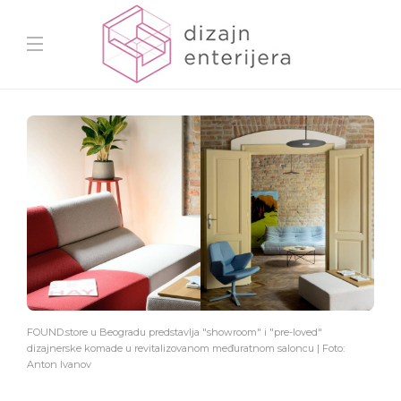
FOUND.store u Beogradu predstavlja "showroom" i "pre-loved"
dizajnerske komade u revitalizovanom međuratnom saloncu | Foto:
Anton Ivanov