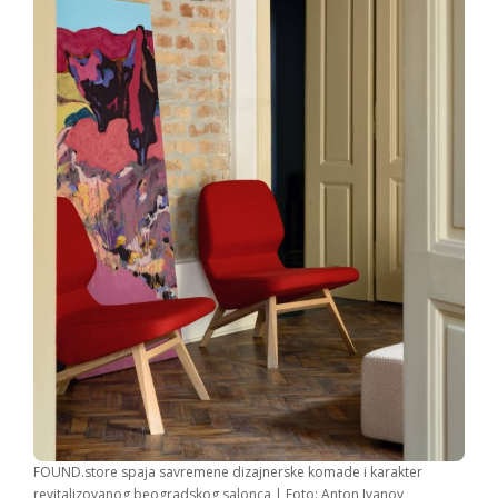
FOUND.store spaja savremene dizajnerske komade i karakter
revitalizovanog beogradskog salonca | Foto: Anton Ivanov