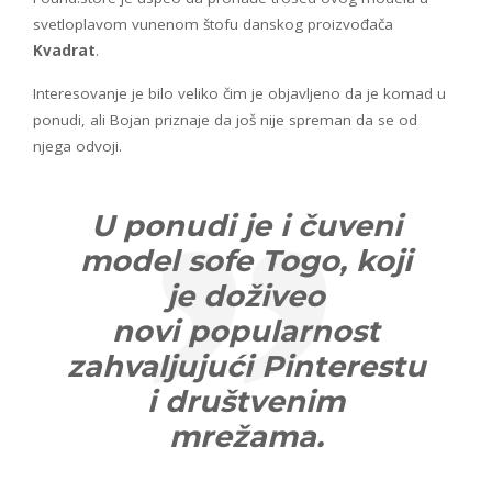
svetloplavom vunenom štofu danskog proizvođača
Kvadrat
.
Interesovanje je bilo veliko čim je objavljeno da je komad u
ponudi, ali Bojan priznaje da još nije spreman da se od
njega odvoji.
U ponudi je i čuveni
model sofe Togo, koji
je doživeo
novi popularnost
zahvaljujući Pinterestu
i društvenim
mrežama.