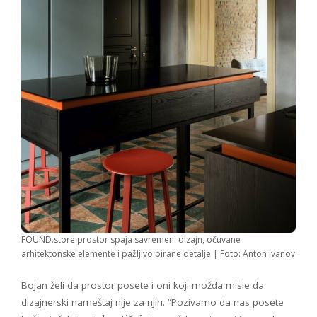
FOUND.store prostor spaja savremeni dizajn, očuvane
arhitektonske elemente i pažljivo birane detalje | Foto: Anton Ivanov
Bojan želi da prostor posete i oni koji možda misle da
dizajnerski nameštaj nije za njih. “Pozivamo da nas posete