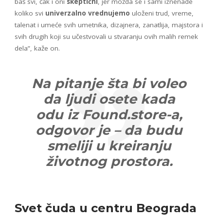
baš svi, čak i oni
skeptični
, jer možda se i sami iznenade
koliko svi
univerzalno vrednujemo
uloženi trud, vreme,
talenat i umeće svih umetnika, dizajnera, zanatlija, majstora i
svih drugih koji su učestvovali u stvaranju ovih malih remek
dela”, kaže on.
Na pitanje šta bi voleo
da ljudi osete kada
odu iz Found.store-a,
odgovor je – da budu
smeliji u kreiranju
životnog prostora.
Svet čuda u centru Beograda