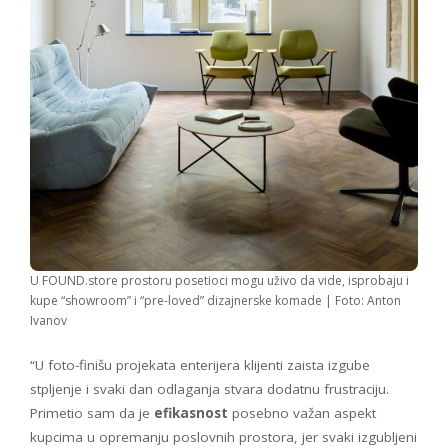
U FOUND.store prostoru posetioci mogu uživo da vide, isprobaju i
kupe “showroom” i “pre-loved” dizajnerske komade | Foto: Anton
Ivanov
“U foto-finišu projekata enterijera klijenti zaista izgube
stpljenje i svaki dan odlaganja stvara dodatnu frustraciju.
Primetio sam da je
efikasnost
posebno važan aspekt
kupcima u opremanju poslovnih prostora, jer svaki izgubljeni