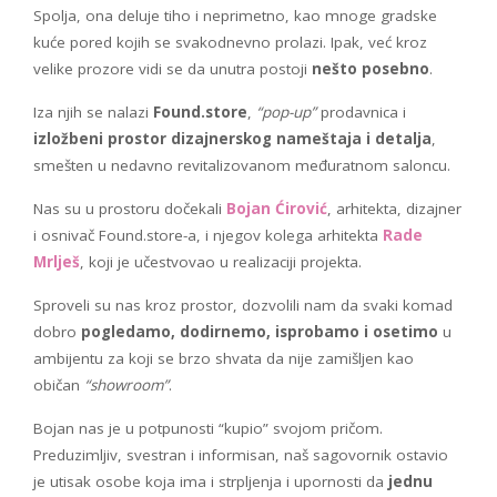
Spolja, ona deluje tiho i neprimetno, kao mnoge gradske
kuće pored kojih se svakodnevno prolazi. Ipak, već kroz
velike prozore vidi se da unutra postoji
nešto posebno
.
Iza njih se nalazi
Found.store
,
“pop-up”
prodavnica i
izložbeni prostor dizajnerskog nameštaja i detalja
,
smešten u nedavno revitalizovanom međuratnom saloncu.
Nas su u prostoru dočekali
Bojan Ćirović
, arhitekta, dizajner
i osnivač Found.store-a, i njegov kolega arhitekta
Rade
Mrlješ
, koji je učestvovao u realizaciji projekta.
Sproveli su nas kroz prostor, dozvolili nam da svaki komad
dobro
pogledamo, dodirnemo, isprobamo i osetimo
u
ambijentu za koji se brzo shvata da nije zamišljen kao
običan
“showroom”
.
Bojan nas je u potpunosti “kupio” svojom pričom.
Preduzimljiv, svestran i informisan, naš sagovornik ostavio
je utisak osobe koja ima i strpljenja i upornosti da
jednu