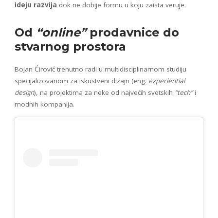
ideju razvija
dok ne dobije formu u koju zaista veruje.
Od
“online”
prodavnice do
stvarnog prostora
Bojan Ćirović trenutno radi u multidisciplinarnom studiju
specijalizovanom za iskustveni dizajn (eng.
experiential
design
), na projektima za neke od najvećih svetskih
“tech”
i
modnih kompanija.