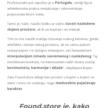
Profesionalni put započeo je u
Portugalu
, zemlji čija je
arhitektonska praksa revitalizacije i rekonstrukcije
prepoznata širom sveta.
Tamo je, kaže, naučio koliko je važno
čuvati nasleđene
slojeve prostora
, ali ih ne kopirati i ne imitirati.
“Oni su me naučili značaju očuvanja svakog kamena, grede,
artefakta i istorije nekog prostora, ali ne samo pukom
restauracijom i ni slučajno imitacijom, već fantastičnom
interpolacijom između savremenog i nasleđenog
. Taj
neočekivani kontrast, na interesantan način stvara osećaj
kontinuiteta, harmonije i sklada
“, objašnjava Bojan.
Zato Found.store deluje kao prostor u kojem u kojem se
staro i novo ne sudaraju, nego
međusobno pojačavaju
karakter
.
Found.store je, kako