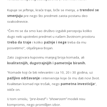
Kupuje se jeftinije, kraće traje, brže se menja, a
trendovi se
smenjuju
pre nego što predmeti zaista postanu deo
svakodnevice.
“Čini mi se da smo kao društvo izgubili percepciju koliko
dugo neki upotrebni predmet u našem životnom prostoru
treba da traje
i koliko
pažnje i nege
treba da mu
posvetimo”, objašnjava Bojan.
Zato zagovara kupovinu manjeg broja komada, ali
kvalitetnijih, dugotrajnijih i pametnije biranih.
“Komade koji će biti relevantni i za 10, 20 i 30 godina, uz
pažljivo održavanje
i intervencije koje će mu dati novi život.
Kvalitetan komad nije trošak, nego
pametna investicija
“,
ističe on.
U tom smislu,
“pre-loved”
i
“showroom”
modeli nisu
kompromis, nego promišljen izbor.