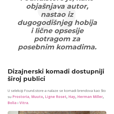
objašnjava autor,
nastao iz
dugogodišnjeg hobija
i lične opsesije
potragom za
posebnim komadima.
Dizajnerski komadi dostupniji
široj publici
U selekciji Found.store-a nalaze se komadi brendova kao što
su
Prostoria
,
Muuto
,
Ligne Roset
,
Hay
,
Herman Miller
,
Bolia
i
Vitra
.