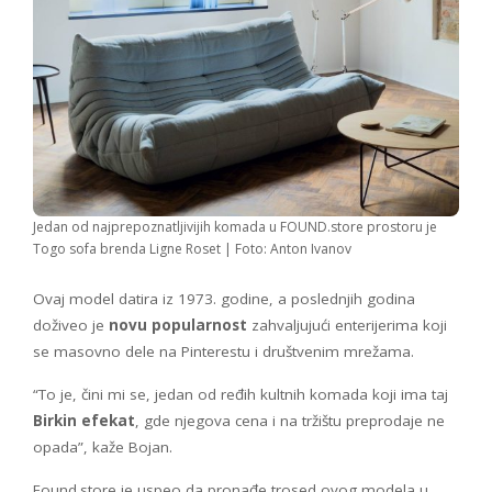
Jedan od najprepoznatljivijih komada u FOUND.store prostoru je
Togo sofa brenda Ligne Roset | Foto: Anton Ivanov
Ovaj model datira iz 1973. godine, a poslednjih godina
doživeo je
novu popularnost
zahvaljujući enterijerima koji
se masovno dele na Pinterestu i društvenim mrežama.
“To je, čini mi se, jedan od ređih kultnih komada koji ima taj
Birkin efekat
, gde njegova cena i na tržištu preprodaje ne
opada”, kaže Bojan.
Found.store je uspeo da pronađe trosed ovog modela u