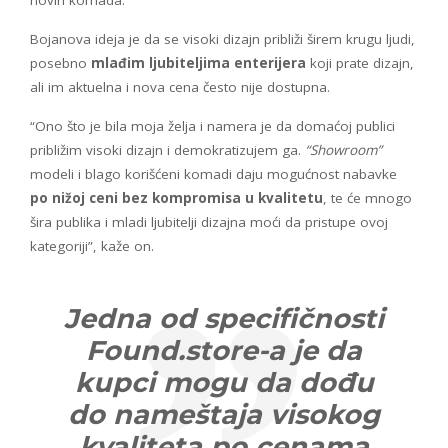
novih komada.
Bojanova ideja je da se visoki dizajn približi širem krugu ljudi,
posebno
mlađim ljubiteljima enterijera
koji prate dizajn,
ali im aktuelna i nova cena često nije dostupna.
“Ono što je bila moja želja i namera je da domaćoj publici
približim visoki dizajn i demokratizujem ga.
“Showroom”
modeli i blago korišćeni komadi daju mogućnost nabavke
po nižoj ceni bez kompromisa u kvalitetu
, te će mnogo
šira publika i mladi ljubitelji dizajna moći da pristupe ovoj
kategoriji”, kaže on.
Jedna od specifičnosti
Found.store-a je da
kupci mogu da dođu
do nameštaja visokog
kvaliteta po cenama