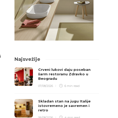
i
Najsvežije
Crveni lukovi daju poseban
šarm restoranu Zdravko u
Beogradu
07/08/2026
6 min
read
Skladan stan na jugu Italije
istovremeno je savremen i
retro
06/08/2026
4 min
read