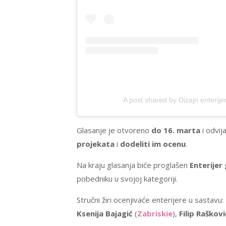
A post shared by Dizajn enterije
Glasanje je otvoreno
do 16. marta
i odvij
projekata
i
dodeliti im ocenu
.
Na kraju glasanja biće proglašen
Enterijer
pobedniku u svojoj kategoriji.
Stručni žiri ocenjivaće enterijere u sastavu:
Ksenija Bajagić
(
Zabriskie
),
Filip Raškovi