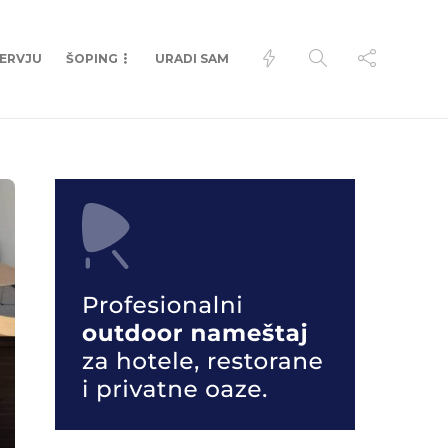
TERVJU
ŠOPING
URADI SAM