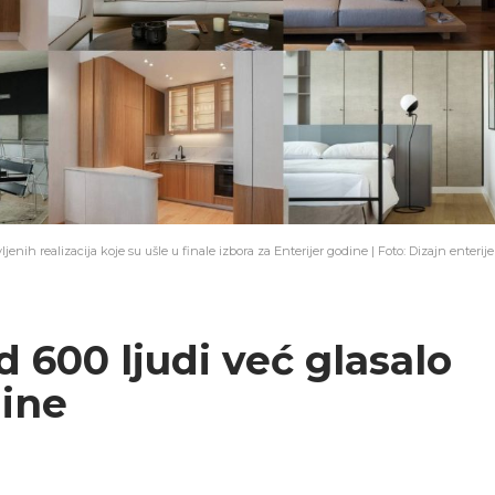
ljenih realizacija koje su ušle u finale izbora za Enterijer godine | Foto: Dizajn enterije
d 600 ljudi već glasalo
dine