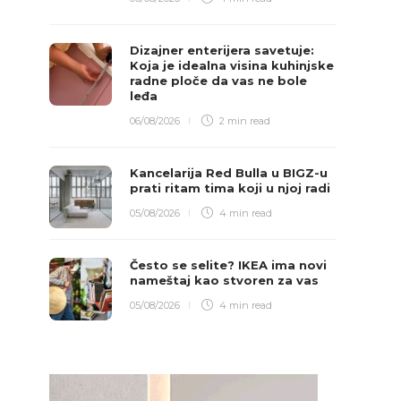
Dizajner enterijera savetuje:
Koja je idealna visina kuhinjske
radne ploče da vas ne bole
leđa
06/08/2026
2 min
read
Kancelarija Red Bulla u BIGZ-u
prati ritam tima koji u njoj radi
05/08/2026
4 min
read
Često se selite? IKEA ima novi
nameštaj kao stvoren za vas
05/08/2026
4 min
read