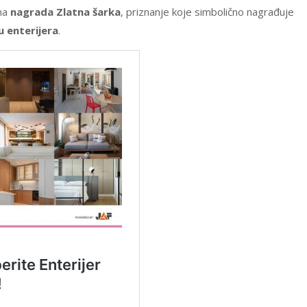
ena
nagrada Zlatna šarka
, priznanje koje simbolično nagrađuje
u enterijera
.