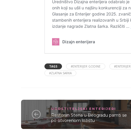
TAGS
#ENTERIJER GODINE
#ENTERIJE
#ZLATNA SARKA
UGOSTITELJSKI ENTERIJERI
Restoran Stena u Beogradu pamti se
po otvorenom ložištu