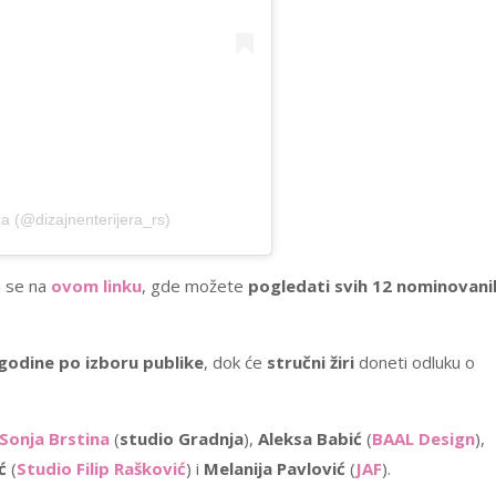
ra (@dizajnenterijera_rs)
a se na
ovom linku
, gde možete
pogledati svih 12 nominovani
 godine po izboru publike
, dok će
stručni žiri
doneti odluku o
Sonja Brstina
(
studio Gradnja
),
Aleksa Babić
(
BAAL Design
),
ć
(
Studio Filip Rašković
) i
Melanija Pavlović
(
JAF
).