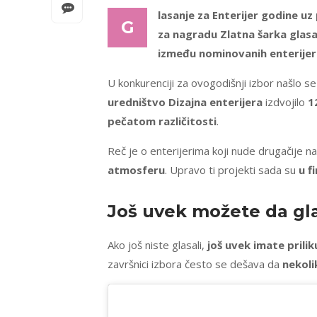
lasanje za Enterijer godine uz
G
za nagradu Zlatna šarka glasal
između nominovanih enterijera
U konkurenciji za ovogodišnji izbor našlo se
uredništvo Dizajna enterijera
izdvojilo
1
pečatom različitosti
.
Reč je o enterijerima koji nude drugačije n
atmosferu
. Upravo ti projekti sada su
u f
Još uvek možete da gl
Ako još niste glasali,
još uvek imate prilik
završnici izbora često se dešava da
nekoli