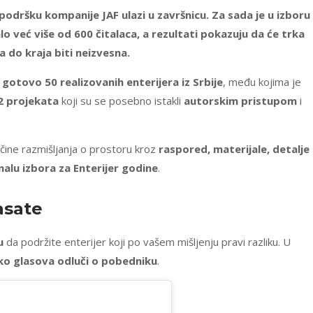
 podršku kompanije JAF ulazi u završnicu. Za sada je u izboru
o već više od 600 čitalaca, a rezultati pokazuju da će trka
 do kraja biti neizvesna.
gotovo 50 realizovanih enterijera iz Srbije
, među kojima je
2 projekata
koji su se posebno istakli
autorskim pristupom
i
ačine razmišljanja o prostoru kroz
raspored, materijale, detalje 
inalu izbora za Enterijer godine
.
asate
u
da podržite enterijer koji po vašem mišljenju pravi razliku. U
ko glasova odluči o pobedniku
.