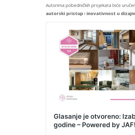
Autorima pobedničkih projekata biće uruč
autorski pristup
i
inovativnost u dizajn