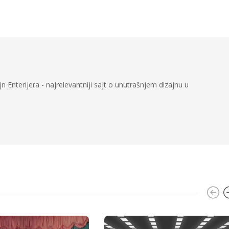
n Enterijera - najrelevantniji sajt o unutrašnjem dizajnu u