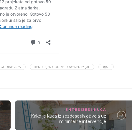
R GODINE 2025
#ENTERIJER GODINE POWERED BY JAF
#JAF
ENTERIJERI KUĆA
Kako je kuća iz šezdesetih oživela uz
minimalne intervencije