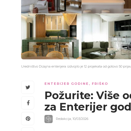
Uredništvo Dizajna enterijera izdvojilo je 12 projekata od gotovo 50 prijav
ENTERIJER GODINE
,
FRIŠKO
Požurite: Više o
za Enterijer go
Redakcija
,
10/03/2026