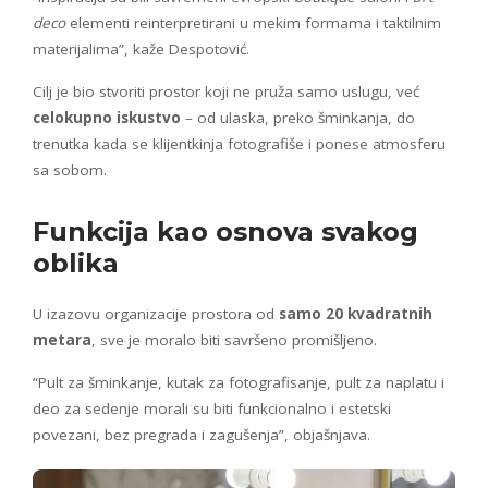
deco
elementi reinterpretirani u mekim formama i taktilnim
materijalima”, kaže Despotović.
Cilj je bio stvoriti prostor koji ne pruža samo uslugu, već
celokupno iskustvo
– od ulaska, preko šminkanja, do
trenutka kada se klijentkinja fotografiše i ponese atmosferu
sa sobom.
Funkcija kao osnova svakog
oblika
U izazovu organizacije prostora od
samo 20 kvadratnih
metara
, sve je moralo biti savršeno promišljeno.
“Pult za šminkanje, kutak za fotografisanje, pult za naplatu i
deo za sedenje morali su biti funkcionalno i estetski
povezani, bez pregrada i zagušenja”, objašnjava.