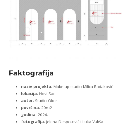
Faktografija
naziv projekta:
Make-up studio Milica Radaković
lokacija:
Novi Sad
autor:
Studio Oker
površina:
20m2
godina:
2024.
fotografija:
Jelena Despotović i Luka Vukša