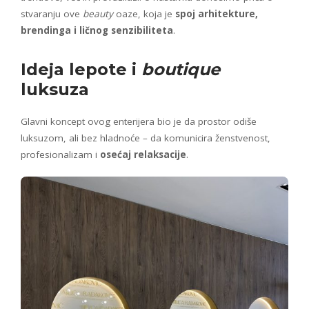
stvaranju ove
beauty
oaze, koja je
spoj arhitekture,
brendinga i ličnog senzibiliteta
.
Ideja lepote i
boutique
luksuza
Glavni koncept ovog enterijera bio je da prostor odiše
luksuzom, ali bez hladnoće – da komunicira ženstvenost,
profesionalizam i
osećaj relaksacije
.