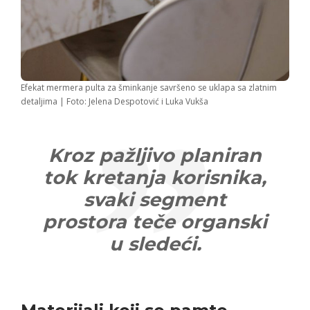
Efekat mermera pulta za šminkanje savršeno se uklapa sa zlatnim
detaljima | Foto: Jelena Despotović i Luka Vukša
Kroz pažljivo planiran
tok kretanja korisnika,
svaki segment
prostora teče organski
u sledeći.