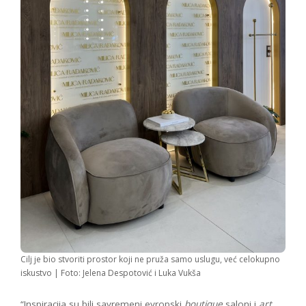
Cilj je bio stvoriti prostor koji ne pruža samo uslugu, već celokupno
iskustvo | Foto: Jelena Despotović i Luka Vukša
“Inspiracija su bili savremeni evropski
boutique
saloni i
art