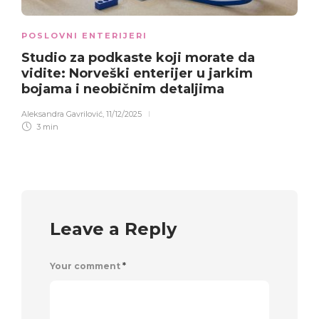
POSLOVNI ENTERIJERI
Studio za podkaste koji morate da
vidite: Norveški enterijer u jarkim
bojama i neobičnim detaljima
Aleksandra Gavrilović
,
11/12/2025
3 min
Leave a Reply
Your comment
*