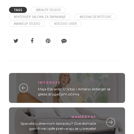
TAGS
#BEAUTY STUDIO
#ENTERIJER SALONA ZA SMINKANJE
#JELENA DESPOTOVIC
#MAKEUP STUDIO
#STUDIO OKER
INTERVJU
Maja Edvards: U Srbiji i Americi enterijer se
gleda drugačijim očima
NAMEŠTAJ
Spavate u dnevnom boravku? Ove domaće
garniture i sofe pretvaraju se u krevete!