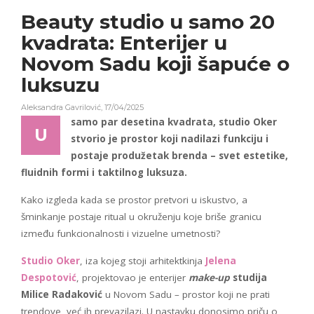
Beauty studio u samo 20
kvadrata: Enterijer u
Novom Sadu koji šapuće o
luksuzu
Aleksandra Gavrilović
,
17/04/2025
samo par desetina kvadrata, studio Oker
U
stvorio je prostor koji nadilazi funkciju i
postaje produžetak brenda – svet estetike,
fluidnih formi i taktilnog luksuza.
Kako izgleda kada se prostor pretvori u iskustvo, a
šminkanje postaje ritual u okruženju koje briše granicu
između funkcionalnosti i vizuelne umetnosti?
Studio Oker
, iza kojeg stoji arhitektkinja
Jelena
Despotović
, projektovao je enterijer
make-up
studija
Milice Radaković
u Novom Sadu – prostor koji ne prati
trendove, već ih prevazilazi. U nastavku donosimo priču o