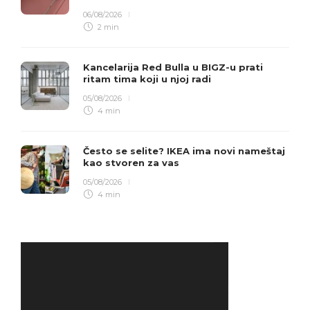
06/08/2026
2 min
Kancelarija Red Bulla u BIGZ-u prati
ritam tima koji u njoj radi
05/08/2026
4 min
Često se selite? IKEA ima novi nameštaj
kao stvoren za vas
05/08/2026
4 min