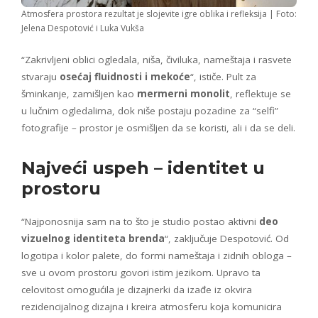
Atmosfera prostora rezultat je slojevite igre oblika i refleksija | Foto:
Jelena Despotović i Luka Vukša
“Zakrivljeni oblici ogledala, niša, čiviluka, nameštaja i rasvete
stvaraju
osećaj fluidnosti i mekoće
“, ističe. Pult za
šminkanje, zamišljen kao
mermerni monolit
, reflektuje se
u lučnim ogledalima, dok niše postaju pozadine za “selfi”
fotografije – prostor je osmišljen da se koristi, ali i da se deli.
Najveći uspeh – identitet u
prostoru
“Najponosnija sam na to što je studio postao aktivni
deo
vizuelnog identiteta brenda
“, zaključuje Despotović. Od
logotipa i kolor palete, do formi nameštaja i zidnih obloga –
sve u ovom prostoru govori istim jezikom. Upravo ta
celovitost omogućila je dizajnerki da izađe iz okvira
rezidencijalnog dizajna i kreira atmosferu koja komunicira