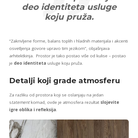
deo identiteta usluge
koju pruža.
“Zakrivljene forme, balans toplih i hladnih materijala i akcenti
osvetljenja govore upravo tim jezikom”, objašnjava
arhitektkinja. Prostor je tako postao više od kulise – postao
je
deo identiteta
usluge koju pruža.
Detalji koji grade atmosferu
Za razliku od prostora koji se oslanjaju na jedan
s
tatement
komad, ovde je atmosfera rezultat
slojevite
igre oblika i refleksija
.