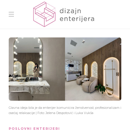
Glavna ideja bila je da enterijer komunicira ženstvenost, profesionalizam i
osećaj relaksacije | Foto: Jelena Despotović i Luka Vukša
POSLOVNI ENTERIJERI