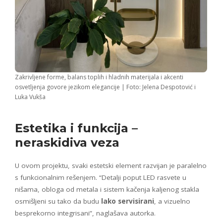
Zakrivljene forme, balans toplih i hladnih materijala i akcenti
osvetljenja govore jezikom elegancije | Foto: Jelena Despotović i
Luka Vukša
Estetika i funkcija –
neraskidiva veza
U ovom projektu, svaki estetski element razvijan je paralelno
s funkcionalnim rešenjem. “Detalji poput LED rasvete u
nišama, obloga od metala i sistem kačenja kaljenog stakla
osmišljeni su tako da budu
lako servisirani
, a vizuelno
besprekorno integrisani”, naglašava autorka.