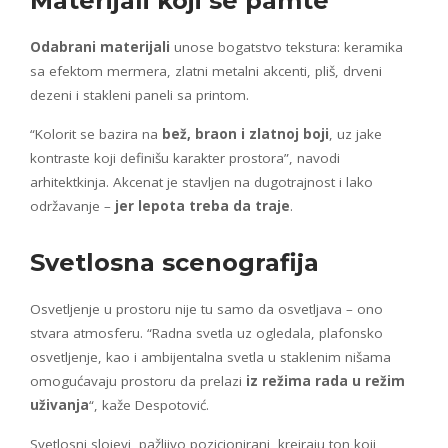
Materijali koji se pamte
Odabrani materijali
unose bogatstvo tekstura: keramika
sa efektom mermera, zlatni metalni akcenti, pliš, drveni
dezeni i stakleni paneli sa printom.
“Kolorit se bazira na
bež, braon i zlatnoj boji
, uz jake
kontraste koji definišu karakter prostora”, navodi
arhitektkinja. Akcenat je stavljen na dugotrajnost i lako
održavanje –
jer lepota treba da traje
.
Svetlosna scenografija
Osvetljenje u prostoru nije tu samo da osvetljava – ono
stvara atmosferu. “Radna svetla uz ogledala, plafonsko
osvetljenje, kao i ambijentalna svetla u staklenim nišama
omogućavaju prostoru da prelazi
iz režima rada u režim
uživanja
“, kaže Despotović.
Svetlosni slojevi, pažljivo pozicionirani, kreiraju ton koji