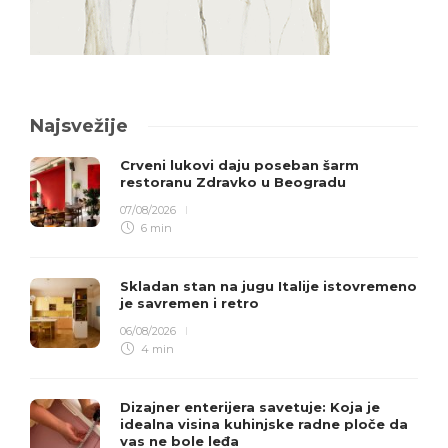
Najsvežije
Crveni lukovi daju poseban šarm
restoranu Zdravko u Beogradu
07/08/2026
6 min
Skladan stan na jugu Italije istovremeno
je savremen i retro
06/08/2026
4 min
Dizajner enterijera savetuje: Koja je
idealna visina kuhinjske radne ploče da
vas ne bole leđa