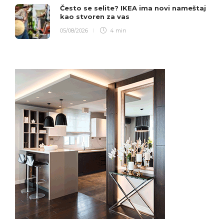
Često se selite? IKEA ima novi nameštaj
kao stvoren za vas
05/08/2026
4 min