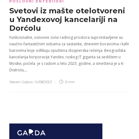
POSLOVNI ENTERIJERI
Svetovi iz mašte otelotvoreni
u
Yandexovoj kancelariji na
Dorćolu
Funkcionalne, osnovne zone radnog prostora suprotstavljene su
naučno-fantastičnim sobama za sastanke, dnevnim boravcima i kafe
barovima koje odlikuju opuštena dizajnerska rešenja. Beogradska
kancelarija korporacije Yandex, ruskog IT giganta sa sedištem u
Moskvi, počela je s radom u leto 2023. godine, a smeštena je u K-
Districtu,…
Stevan Gojkov
,
14/08/2023
6 min