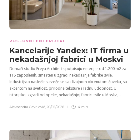
POSLOVNI ENTERIJERI
Kancelarije Yandex: IT firma u
nekadašnjoj fabrici u Moskvi
Domaći studio Freya Architects potpisuju enterijer od 1.200 m2 za
115 zaposlenih, smešten u zgradi nekadašnje fabrike svile.
Industrijsko nasleđe susreće se sa dizajnom okrenutom čoveku, sa
akcentom na svetlost, prirodne teksture i radnu udobnost. U
istorijskoj zgradi od opeke, nekadašnjoj fabrici svile u Moskvi,…
Aleksandra Gavrilović
,
20/02/2026
4 min