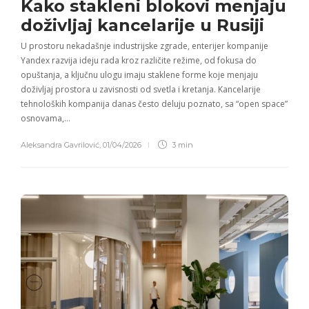
Kako stakleni blokovi menjaju
doživljaj kancelarije u Rusiji
U prostoru nekadašnje industrijske zgrade, enterijer kompanije
Yandex razvija ideju rada kroz različite režime, od fokusa do
opuštanja, a ključnu ulogu imaju staklene forme koje menjaju
doživljaj prostora u zavisnosti od svetla i kretanja. Kancelarije
tehnoloških kompanija danas često deluju poznato, sa “open space”
osnovama,…
Aleksandra Gavrilović
,
01/04/2026
3 min