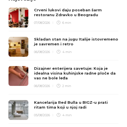
Crveni lukovi daju poseban šarm
restoranu Zdravko u Beogradu
07/08/2026
6 min
Skladan stan na jugu Italije istovremeno
je savremen i retro
06/08/2026
4 min
Dizajner enterijera savetuje: Koja je
idealna visina kuhinjske radne ploče da
vas ne bole leđa
06/08/2026
2 min
Kancelarija Red Bulla u BIGZ-u prati
ritam tima koji u njoj radi
05/08/2026
4 min