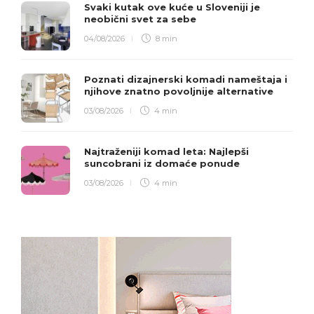
Svaki kutak ove kuće u Sloveniji je
neobični svet za sebe
04/08/2026
8 min
Poznati dizajnerski komadi nameštaja i
njihove znatno povoljnije alternative
03/08/2026
4 min
Najtraženiji komad leta: Najlepši
suncobrani iz domaće ponude
03/08/2026
4 min