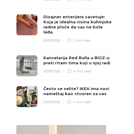
Dizajner enterijera savetuje:
Koja je idealna visina kuhinjske
radne ploče da vas ne bole
leđa
06/08/2026
2 min
read
Kancelarija Red Bulla u BIGZ-u
prati ritam tima koji u njoj radi
05/08/2026
4 min
read
Često se selite? IKEA ima novi
nameštaj kao stvoren za vas
05/08/2026
4 min
read