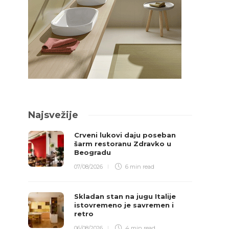
Najsvežije
Crveni lukovi daju poseban
šarm restoranu Zdravko u
Beogradu
07/08/2026
6 min
read
Skladan stan na jugu Italije
istovremeno je savremen i
retro
06/08/2026
4 min
read