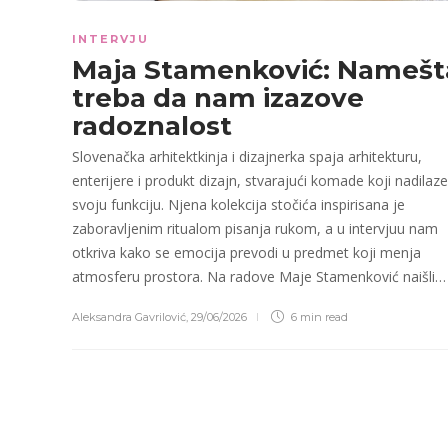
INTERVJU
Maja Stamenković: Namešt
treba da nam izazove
radoznalost
Slovenačka arhitektkinja i dizajnerka spaja arhitekturu,
enterijere i produkt dizajn, stvarajući komade koji nadilaze
svoju funkciju. Njena kolekcija stočića inspirisana je
zaboravljenim ritualom pisanja rukom, a u intervjuu nam
otkriva kako se emocija prevodi u predmet koji menja
atmosferu prostora. Na radove Maje Stamenković naišli…
Aleksandra Gavrilović
,
29/06/2026
6 min
read