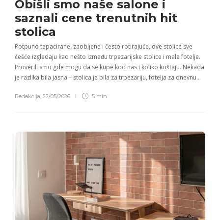
Obišli smo naše salone i
saznali cene trenutnih hit
stolica
Potpuno tapacirane, zaobljene i često rotirajuće, ove stolice sve
češće izgledaju kao nešto između trpezarijske stolice i male fotelje.
Proverili smo gde mogu da se kupe kod nas i koliko koštaju. Nekada
je razlika bila jasna – stolica je bila za trpezariju, fotelja za dnevnu…
Redakcija
,
22/05/2026
5 min