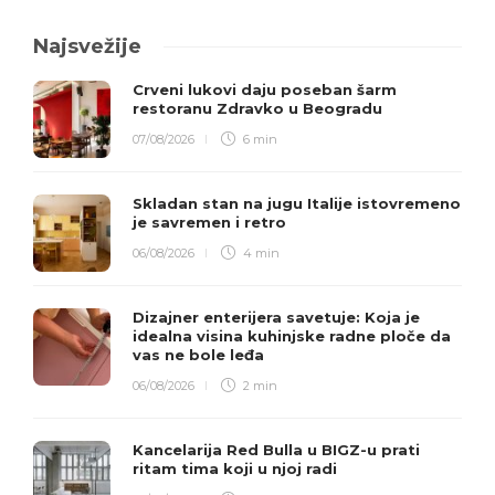
Najsvežije
Crveni lukovi daju poseban šarm
restoranu Zdravko u Beogradu
07/08/2026
6 min
Skladan stan na jugu Italije istovremeno
je savremen i retro
06/08/2026
4 min
Dizajner enterijera savetuje: Koja je
idealna visina kuhinjske radne ploče da
vas ne bole leđa
06/08/2026
2 min
Kancelarija Red Bulla u BIGZ-u prati
ritam tima koji u njoj radi