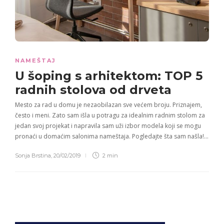
NAMEŠTAJ
U šoping s arhitektom: TOP 5
radnih stolova
od drveta
Mesto za rad u domu je nezaobilazan sve većem broju. Priznajem,
često i meni. Zato sam išla u potragu za idealnim radnim stolom za
jedan svoj projekat i napravila sam uži izbor modela koji se mogu
pronaći u domaćim salonima nameštaja. Pogledajte šta sam našla!…
Sonja Brstina
,
20/02/2019
2 min