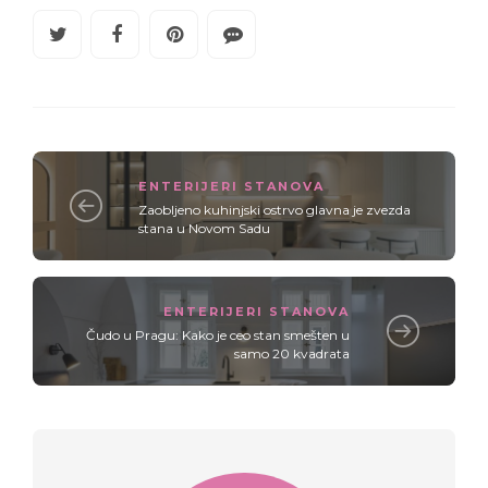
ENTERIJERI STANOVA
Zaobljeno kuhinjski ostrvo glavna je zvezda
stana u Novom Sadu
ENTERIJERI STANOVA
Čudo u Pragu: Kako je ceo stan smešten u
samo 20 kvadrata