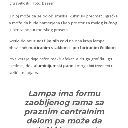
igru svetlosti | Foto: Dezeen
U njoj može da se odloži šminka, kuhinjski predmeti, igračke,
a može da bude namenjena i kao prostor za malog kućnog
ljubimca poput morskog praseta.
Svetlo dolazi iz
vertikalnih cevi
na oba kraja lampe,
obavijenih
matiranim staklom
ili
perforiranim čelikom
.
Prva verzija daje nešto mekši efekat, a druga grafičku igru
svetlosti, dok
aluminijumski paneli
mogu biti izvedeni u
različitim bojama.
Lampa ima formu
zaobljenog rama sa
praznim centralnim
delom pa može da