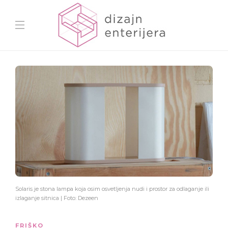
Solaris je stona lampa koja osim osvetljenja nudi i prostor za odlaganje ili
izlaganje sitnica | Foto: Dezeen
FRIŠKO