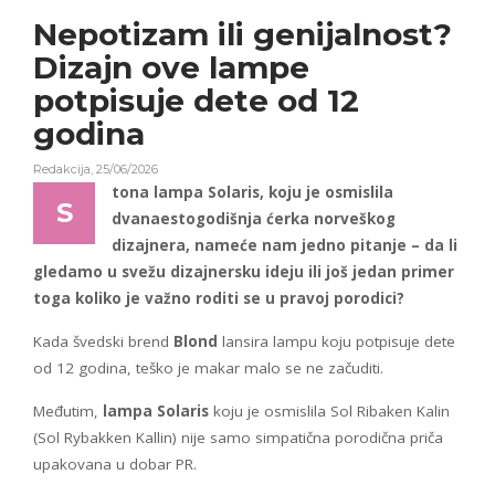
Nepotizam ili genijalnost?
Dizajn ove lampe
potpisuje dete od 12
godina
Redakcija
,
25/06/2026
tona lampa Solaris, koju je osmislila
S
dvanaestogodišnja ćerka norveškog
dizajnera, nameće nam jedno pitanje – da li
gledamo u svežu dizajnersku ideju ili još jedan primer
toga koliko je važno roditi se u pravoj porodici?
Kada švedski brend
Blond
lansira lampu koju potpisuje dete
od 12 godina, teško je makar malo se ne začuditi.
Međutim,
lampa Solaris
koju je osmislila Sol Ribaken Kalin
(Sol Rybakken Kallin) nije samo simpatična porodična priča
upakovana u dobar PR.