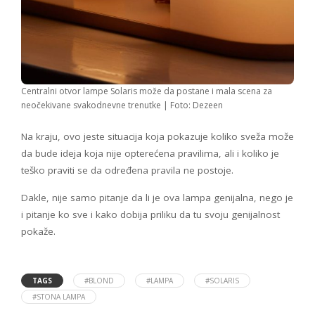
Centralni otvor lampe Solaris može da postane i mala scena za
neočekivane svakodnevne trenutke | Foto: Dezeen
Na kraju, ovo jeste situacija koja pokazuje koliko sveža može
da bude ideja koja nije opterećena pravilima, ali i koliko je
teško praviti se da određena pravila ne postoje.
Dakle, nije samo pitanje da li je ova lampa genijalna, nego je
i pitanje ko sve i kako dobija priliku da tu svoju genijalnost
pokaže.
TAGS
#BLOND
#LAMPA
#SOLARIS
#STONA LAMPA