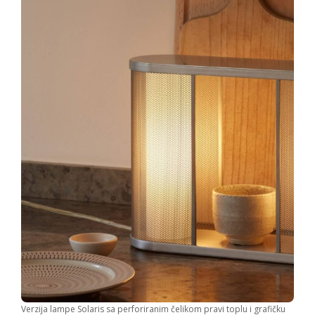
Verzija lampe Solaris sa perforiranim čelikom pravi toplu i grafičku