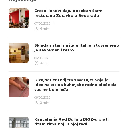
Crveni lukovi daju poseban šarm
restoranu Zdravko u Beogradu
07/08/2026
6 min
Skladan stan na jugu Italije istovremeno
je savremen i retro
06/08/2026
4 min
Dizajner enterijera savetuje: Koja je
idealna visina kuhinjske radne ploče da
vas ne bole leđa
06/08/2026
2 min
Kancelarija Red Bulla u BIGZ-u prati
ritam tima koji u njoj radi