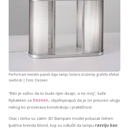
Perforirani metalni paneli daju lampi Solaris izraženiji grafički efekat
svetlosti | Foto: Dezeen
“Bilo je važno da to bude njen dizajn, a ne moj”, kaže
Rybakken za
Dezeen
, objašnjavajući da je on preuzeo ulogu
nekog ko proverava konstrukciju i praktičnost.
Otac i ćerka su zatim 3D štampani model pokazali čelnim
ljudima brenda Blond, koji su odlučili da lampu
razviju kao