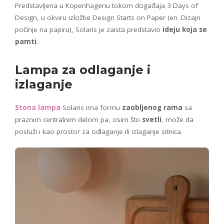
Predstavljena u Kopenhagenu tokom događaja 3 Days of
Design, u okviru izložbe Design Starts on Paper (en. Dizajn
počinje na papiru), Solaris je zaista predstavio
ideju koja se
pamti
.
Lampa za odlaganje i
izlaganje
Stona lampa
Solaris ima formu
zaobljenog rama
sa
praznim centralnim delom pa, osim što
svetli
, može da
posluži i kao prostor za odlaganje ili izlaganje sitnica.