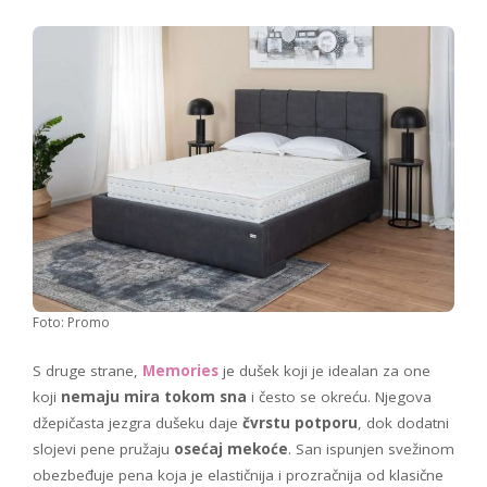
Foto: Promo
S druge strane,
Memories
je dušek koji je idealan za one
koji
nemaju mira tokom sna
i često se okreću. Njegova
džepičasta jezgra dušeku daje
čvrstu potporu
, dok dodatni
slojevi pene pružaju
osećaj mekoće
. San ispunjen svežinom
obezbeđuje pena koja je elastičnija i prozračnija od klasične