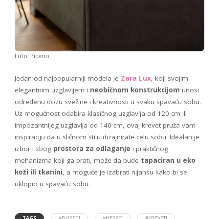
Foto: Promo
Jedan od najpopularniji modela je
Zara Lux
, koji svojim
elegantnim uzglavljem i
neobičnom konstrukcijom
unosi
određenu dozu svežine i kreativnosti u svaku spavaću sobu.
Uz mogućnost odabira klasičnog uzglavlja od 120 cm ili
impozantnijeg uzglavlja od 140 cm, ovaj krevet pruža vam
inspiraciju da u sličnom stilu dizajnirate celu sobu. Idealan je
izbor i zbog
prostora za odlaganje
i praktičnog
mehanizma koji ga prati, može da bude
tapaciran u eko
koži ili tkanini
, a moguće je izabrati nijansu kako bi se
uklopio u spavaću sobu.
TAGS
#DUSECI
#HESPO
#KREVETI