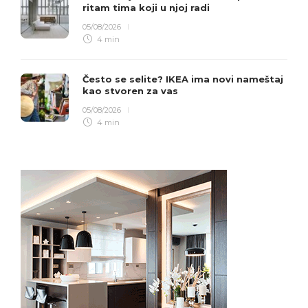
ritam tima koji u njoj radi
05/08/2026
4 min
Često se selite? IKEA ima novi nameštaj
kao stvoren za vas
05/08/2026
4 min