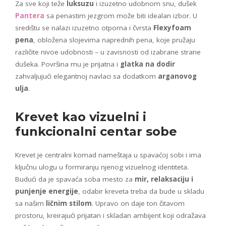
Za sve koji teže
luksuzu
i izuzetno udobnom snu, dušek
Pantera
sa penastim jezgrom može biti idealan izbor. U
središtu se nalazi izuzetno otporna i čvrsta
Flexyfoam
pena
, obložena slojevima naprednih pena, koje pružaju
različite nivoe udobnosti – u zavisnosti od izabrane strane
dušeka. Površina mu je prijatna i
glatka na dodir
zahvaljujući elegantnoj navlaci sa dodatkom
arganovog
ulja
.
Krevet kao vizuelni i
funkcionalni centar sobe
Krevet je centralni komad nameštaja u spavaćoj sobi i ima
ključnu ulogu u formiranju njenog vizuelnog identiteta.
Budući da je spavaća soba mesto za
mir, relaksaciju i
punjenje energije
, odabir kreveta treba da bude u skladu
sa našim
ličnim stilom
. Upravo on daje ton čitavom
prostoru, kreirajući prijatan i skladan ambijent koji odražava