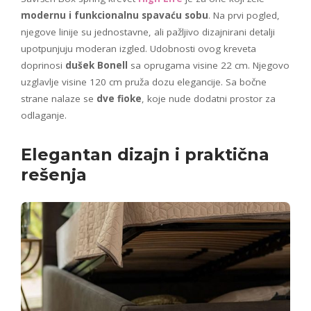
modernu i funkcionalnu spavaću sobu
. Na prvi pogled,
njegove linije su jednostavne, ali pažljivo dizajnirani detalji
upotpunjuju moderan izgled. Udobnosti ovog kreveta
doprinosi
dušek Bonell
sa oprugama visine 22 cm. Njegovo
uzglavlje visine 120 cm pruža dozu elegancije. Sa bočne
strane nalaze se
dve fioke
, koje nude dodatni prostor za
odlaganje.
Elegantan dizajn i praktična
rešenja