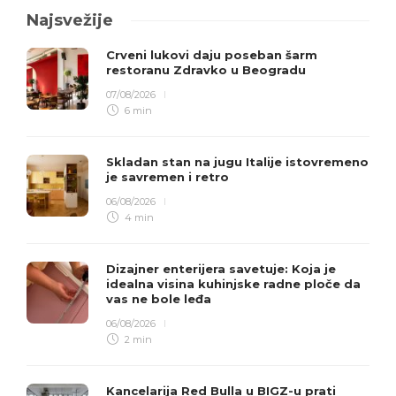
Najsvežije
Crveni lukovi daju poseban šarm
restoranu Zdravko u Beogradu
07/08/2026
6 min
Skladan stan na jugu Italije istovremeno
je savremen i retro
06/08/2026
4 min
Dizajner enterijera savetuje: Koja je
idealna visina kuhinjske radne ploče da
vas ne bole leđa
06/08/2026
2 min
Kancelarija Red Bulla u BIGZ-u prati