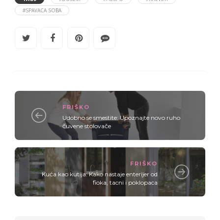
#SPAVACA SOBA
FRIŠKO
Udobno se smestite: Upoznajte novo ruho
čuvene stolovače
FRIŠKO
Kuća kao kutija: Kako nastaje enterijer od
fioka, tacni i poklopaca