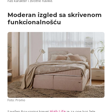
naš karakter i životne navike.
Moderan izgled sa skrivenom
funkcionalnošću
Foto: Promo
Savršen Box-spring krevet
High Life
je za one koji žele