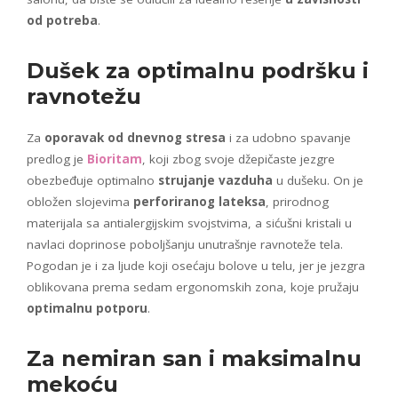
od potreba
.
Dušek za optimalnu podršku i
ravnotežu
Za
oporavak od dnevnog stresa
i za udobno spavanje
predlog je
Bioritam
, koji zbog svoje džepičaste jezgre
obezbeđuje optimalno
strujanje vazduha
u dušeku. On je
obložen slojevima
perforiranog lateksa
, prirodnog
materijala sa antialergijskim svojstvima, a sićušni kristali u
navlaci doprinose poboljšanju unutrašnje ravnoteže tela.
Pogodan je i za ljude koji osećaju bolove u telu, jer je jezgra
oblikovana prema sedam ergonomskih zona, koje pružaju
optimalnu potporu
.
Za nemiran san i maksimalnu
mekoću