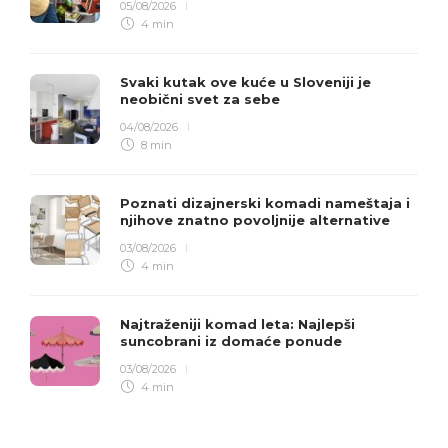
05/08/2026
4 min
Svaki kutak ove kuće u Sloveniji je
neobični svet za sebe
04/08/2026
8 min
Poznati dizajnerski komadi nameštaja i
njihove znatno povoljnije alternative
03/08/2026
4 min
Najtraženiji komad leta: Najlepši
suncobrani iz domaće ponude
03/08/2026
4 min