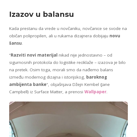
Izazov u balansu
Kada prestanu da vrede u novčaniku, novčanice se svode na
običan polipropilen, ali u rukama dizajnera dobijaju
novu
šansu
.
“
Razviti novi materijal
nikad nije jednostavno – od
sigurnosnih protokola do logistike reciklaže – izazova je bilo
na pretek. Osim toga, morali smo da nađemo balans
između modernog dizajna i istorijskog,
baroknog
ambijenta banke
“, objašnjava Džejn Kembel (Jane
Campbell) iz Surface Matter, a prenosi
Wallpaper
.