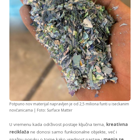
Potpuno nov materijal napravljen je od 2,5 miliona funti u iseckanim
novčanicama | Foto: Surface Matter
U vremenu kada održivost postaje ključna tema,
kreativna
reciklaža
ne donosi samo funkcionalne objekte, već i
snažnu poruku o tome kako vrednost nastaje i
menja se