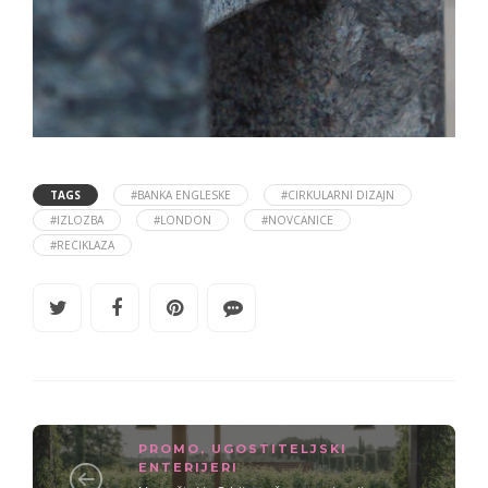
TAGS
#BANKA ENGLESKE
#CIRKULARNI DIZAJN
#IZLOZBA
#LONDON
#NOVCANICE
#RECIKLAZA
PROMO
,
UGOSTITELJSKI
ENTERIJERI