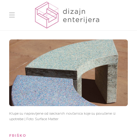
Klupe su napravljene od iseckanih novčanica koje su povučene iz
upotrebe | Foto: Surface Matter
FRIŠKO