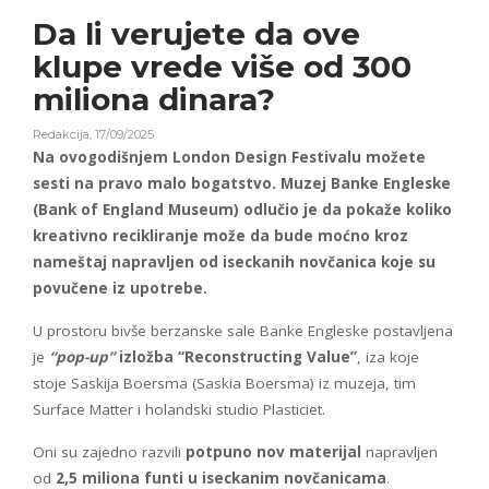
Da li verujete da ove
klupe vrede više od 300
miliona dinara?
Redakcija
,
17/09/2025
Na ovogodišnjem London Design Festivalu možete
sesti na pravo malo bogatstvo. Muzej Banke Engleske
(Bank of England Museum) odlučio je da pokaže koliko
kreativno recikliranje može da bude moćno kroz
nameštaj napravljen od iseckanih novčanica koje su
povučene iz upotrebe.
U prostoru bivše berzanske sale Banke Engleske postavljena
je
“pop-up”
izložba “Reconstructing Value”
, iza koje
stoje Saskija Boersma (Saskia Boersma) iz muzeja, tim
Surface Matter i holandski studio Plasticiet.
Oni su zajedno razvili
potpuno nov materijal
napravljen
od
2,5 miliona funti u iseckanim novčanicama
.