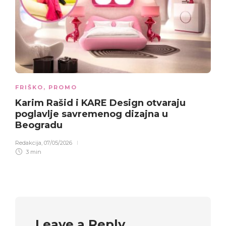
FRIŠKO
,
PROMO
Karim Rašid i KARE Design otvaraju
poglavlje savremenog dizajna u
Beogradu
Redakcija
,
07/05/2026
3 min
Leave a Reply