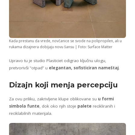
Kada prestanu da vrede, novčanice se svode na polipropilen, ali u
rukama dizajnera dobijaju novu šansu | Foto: Surface Matter
Upravo tu je studio Plasticiet odigrao ključnu ulogu,
pretvorivši “otpad” u
elegantan, sofisticiran nameštaj
.
Dizajn koji menja percepciju
Za ovu priliku, zakrivljene klupe oblikovane su
u formi
simbola funte
, dok oko njih stoje
palete
recikliranih i
reciklabilnih materijala.