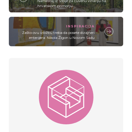
Nameštaj iz Srbije za čuvenu vinariju na
hrvatskom primorju
INSPIRACIJA
Zašto ovu izložbu treba da posete dizajneri
enterijera: Nikola Žigon u Novom Sadu