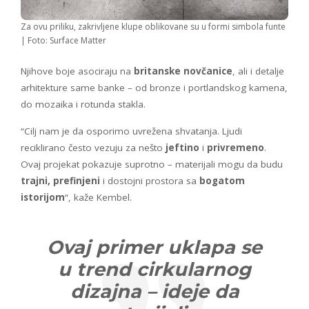
Za ovu priliku, zakrivljene klupe oblikovane su u formi simbola funte
| Foto: Surface Matter
Njihove boje asociraju na
britanske novčanice
, ali i detalje
arhitekture same banke – od bronze i portlandskog kamena,
do mozaika i rotunda stakla.
“Cilj nam je da osporimo uvrežena shvatanja. Ljudi
reciklirano često vezuju za nešto
jeftino
i
privremeno
.
Ovaj projekat pokazuje suprotno – materijali mogu da budu
trajni, prefinjeni
i dostojni prostora sa
bogatom
istorijom
“, kaže Kembel.
Ovaj primer uklapa se
u trend cirkularnog
dizajna – ideje da