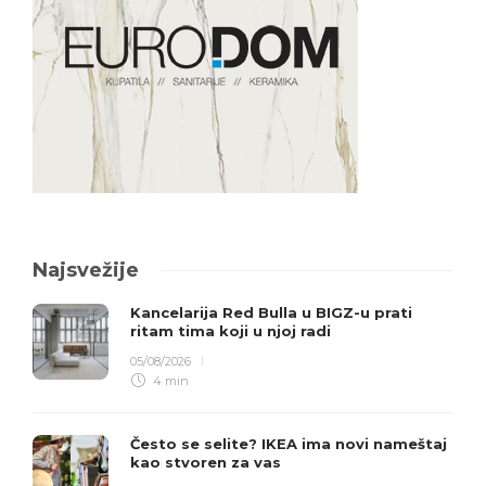
Najsvežije
Kancelarija Red Bulla u BIGZ-u prati
ritam tima koji u njoj radi
05/08/2026
4 min
Često se selite? IKEA ima novi nameštaj
kao stvoren za vas