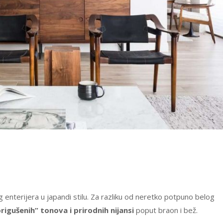
g enterijera u japandi stilu. Za razliku od neretko potpuno belog
prigušenih” tonova i prirodnih nijansi
poput braon i bež.