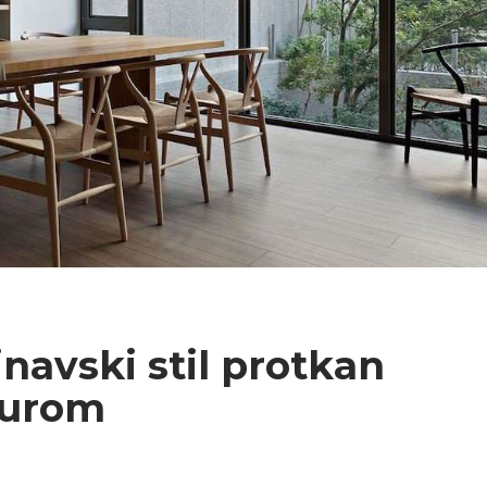
avski stil protkan
turom