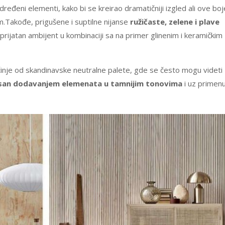
eđeni elementi, kako bi se kreirao dramatičniji izgled ali ove boj
.Takođe, prigušene i suptilne nijanse
ružičaste, zelene i plave
prijatan ambijent u kombinaciji sa na primer glinenim i keramičkim
činje od skandinavske neutralne palete, gde se često mogu videti
san dodavanjem elemenata u tamnijim tonovima
i uz primen