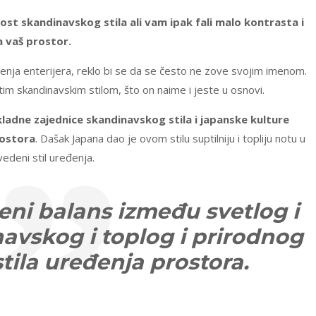
st skandinavskog stila ali vam ipak fali malo kontrasta i
a vaš prostor.
eđenja enterijera, reklo bi se da se često ne zove svojim imenom.
m skandinavskim stilom, što on naime i jeste u osnovi.
kladne zajednice skandinavskog stila i japanske kulture
rostora
. Dašak Japana dao je ovom stilu suptilniju i topliju notu u
edeni stil uređenja.
eni balans između svetlog i
avskog i toplog i prirodnog
tila uređenja prostora.