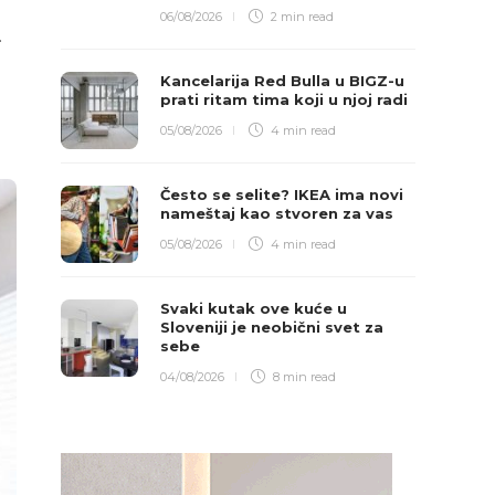
06/08/2026
2 min
read
.
Kancelarija Red Bulla u BIGZ-u
prati ritam tima koji u njoj radi
05/08/2026
4 min
read
Često se selite? IKEA ima novi
nameštaj kao stvoren za vas
05/08/2026
4 min
read
Svaki kutak ove kuće u
Sloveniji je neobični svet za
sebe
04/08/2026
8 min
read