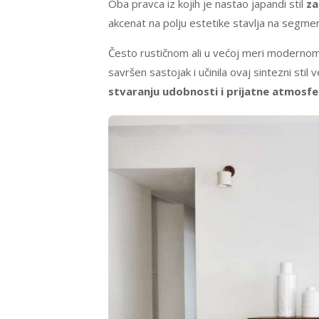
Oba pravca iz kojih je nastao japandi stil
za
akcenat na polju estetike stavlja na segme
Često rustičnom ali u većoj meri modernom 
savršen sastojak i učinila ovaj sintezni stil
stvaranju udobnosti i prijatne atmosfe