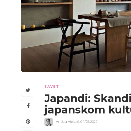
SAVETI
Japandi:
Skandin
japanskom kul
Anđela Aleksić
,
04/02/2020