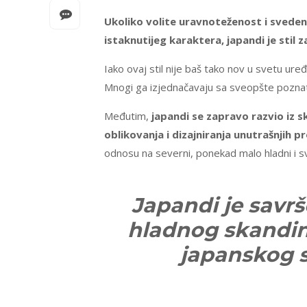
Ukoliko volite uravnoteženost i svedeno
istaknutijeg karaktera, japandi je stil z
Iako ovaj stil nije baš tako nov u svetu ur
Mnogi ga izjednačavaju sa sveopšte poznati
Međutim,
japandi se zapravo razvio iz s
oblikovanja i dizajniranja unutrašnjih p
odnosu na severni, ponekad malo hladni i sv
Japandi je savrš
hladnog skandin
japanskog s