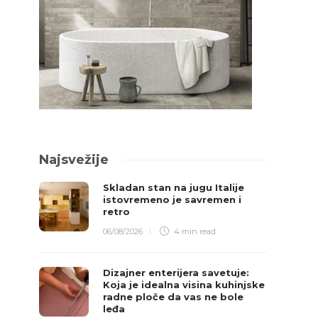
Najsvežije
Skladan stan na jugu Italije
istovremeno je savremen i
retro
06/08/2026
4 min
read
Dizajner enterijera savetuje:
Koja je idealna visina kuhinjske
radne ploče da vas ne bole
leđa