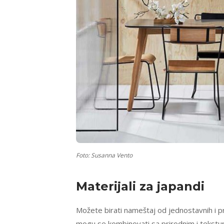
Foto: Susanna Vento
Materijali
za japandi
Možete birati nameštaj od jednostavnih i pri
mogu se kombinovati sa prirodnim i tekstu