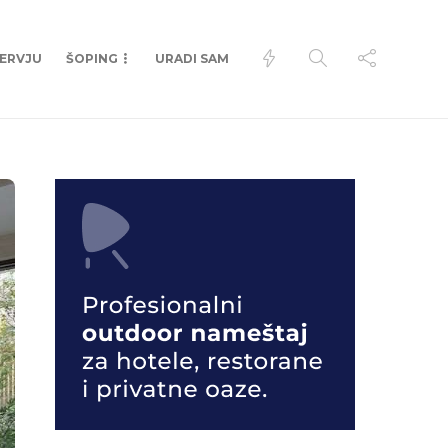
TERVJU
ŠOPING
URADI SAM