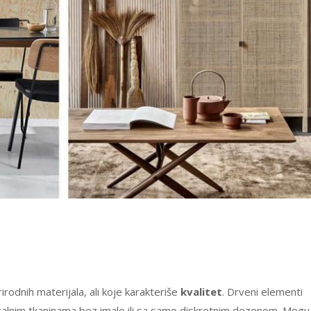
rodnih materijala, ali koje karakteriše
kvalitet
. Drveni elementi
ralnim tkaninama bez imalo ili sa samo diskretnim dezenom. Mogu