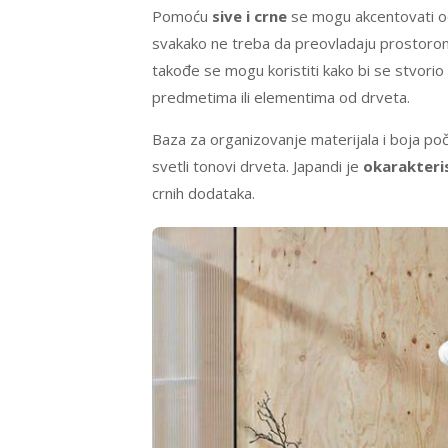
Pomoću
sive i crne
se mogu akcentovati odr
svakako ne treba da preovladaju prostorom
takođe se mogu koristiti kako bi se stvorio 
predmetima ili elementima od drveta.
Baza za organizovanje materijala i boja po
svetli tonovi drveta. Japandi je
okarakteri
crnih dodataka.