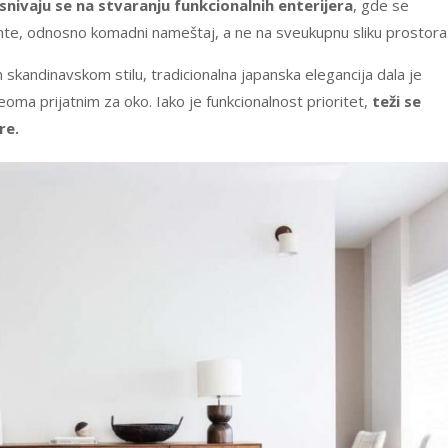
snivaju se na stvaranju funkcionalnih enterijera
, gde se
nte, odnosno komadni nameštaj, a ne na sveukupnu sliku prostora
skandinavskom stilu, tradicionalna japanska elegancija dala je
 veoma prijatnim za oko. Iako je funkcionalnost prioritet,
teži se
re.