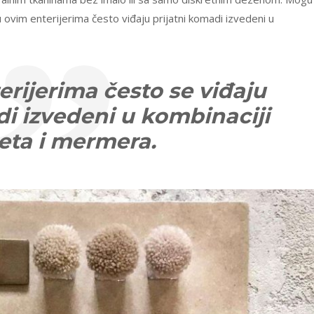
u ovim enterijerima često viđaju prijatni komadi izvedeni u
erijerima često se viđaju
di izvedeni u kombinaciji
eta i mermera.