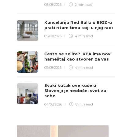
06/08/2026
2 min
read
Kancelarija Red Bulla u BIGZ-u
prati ritam tima koji u njoj radi
05/08/2026
4 min
read
Često se selite? IKEA ima novi
nameštaj kao stvoren za vas
05/08/2026
4 min
read
Svaki kutak ove kuće u
Sloveniji je neobični svet za
sebe
04/08/2026
8 min
read