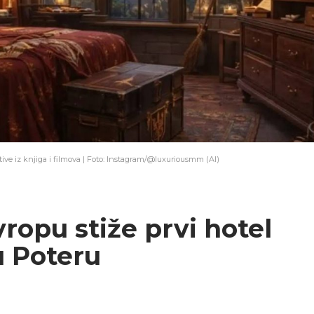
ive iz knjiga i filmova | Foto: Instagram/@luxuriousmm (AI)
opu stiže prvi hotel
u Poteru