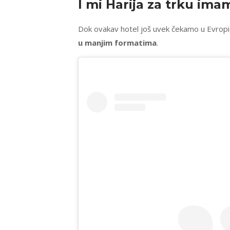
I mi Harija za trku ima
Dok ovakav hotel još uvek čekamo u Evropi,
u manjim formatima
.