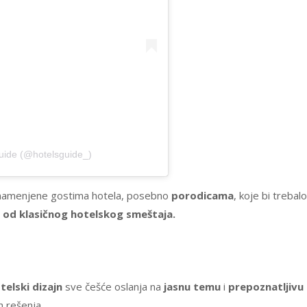
ide (@hotelsguide_)
amenjene gostima hotela, posebno
porodicama
, koje bi trebalo
 od klasičnog hotelskog smeštaja.
telski dizajn
sve češće oslanja na
jasnu temu
i
prepoznatljivu
h rešenja.