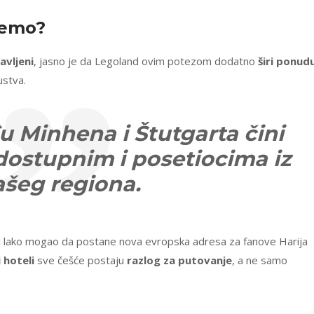
jemo?
avljeni
, jasno je da Legoland ovim potezom dodatno
širi ponud
ustva.
u Minhena i Štutgarta čini
 dostupnim i posetiocima iz
ašeg regiona.
 bi lako mogao da postane nova evropska adresa za fanove Harija
 hoteli
sve češće postaju
razlog za putovanje
, a ne samo