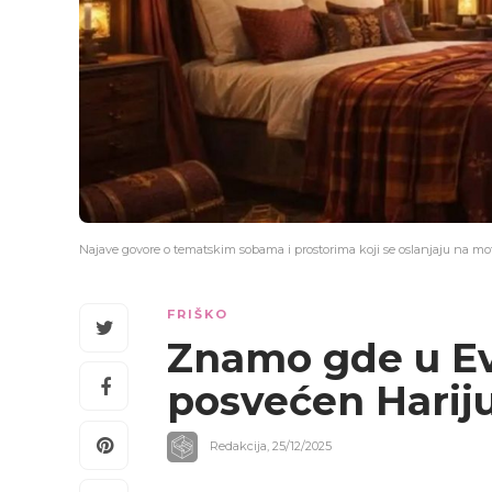
Najave govore o tematskim sobama i prostorima koji se oslanjaju na mot
FRIŠKO
Znamo gde u Evr
posvećen Harij
Redakcija
,
25/12/2025