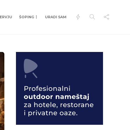
TERVJU
ŠOPING
URADI SAM