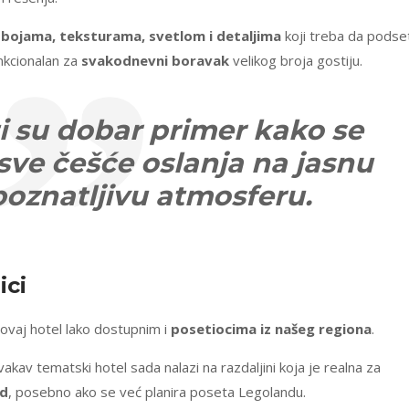
a
bojama, teksturama, svetlom i detaljima
koji treba da podse
unkcionalan za
svakodnevni boravak
velikog broja gostiju.
i su dobar primer kako se
 sve češće oslanja na jasnu
poznatljivu atmosferu.
ici
 ovaj hotel lako dostupnim i
posetiocima iz našeg regiona
.
vakav tematski hotel sada nalazi na razdaljini koja je realna za
nd
, posebno ako se već planira poseta Legolandu.