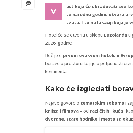
est koja će obradovati sve koj
V
se naredne godine otvara pr
svetu. I to na lokaciji koja j
Hotel će se otvoriti u sklopu
Legolanda
u 
2026. godine.
Reč je o
prvom ovakvom hotelu u Evrop
borave u prostoru koji je u potpunosti osm
kontinenta.
Kako će izgledati bora
Najave govore o
tematskim sobama
i za
knjiga i filmova
– od
različitih “kuća”
kao
dvorane, stare hodnike i mesta za okup