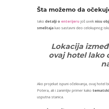
Šta možemo da očeku
Iako
detalji o
enterijeru
još uvek
nisu obj
smeštaja
kao sastavni deo celokupnog isk
Lokacija izmeđ
ovaj hotel lako
n
Ako projekat ispuni očekivanja, ovaj hotel
Potera, ali i zanimljiv primer kako
tematski
usputna stanica.