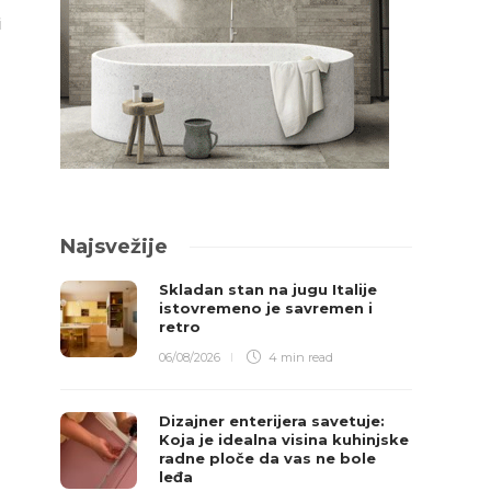
i
Najsvežije
Skladan stan na jugu Italije
istovremeno je savremen i
retro
06/08/2026
4 min
read
Dizajner enterijera savetuje:
Koja je idealna visina kuhinjske
radne ploče da vas ne bole
leđa