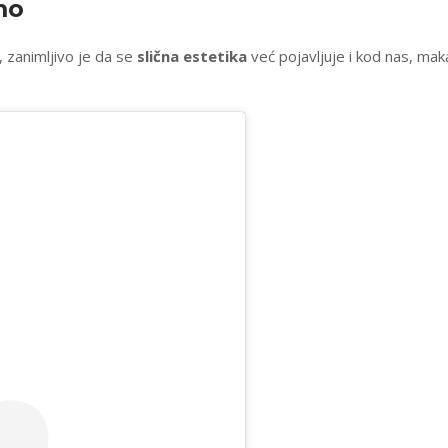
mo
 zanimljivo je da se
slična estetika
već pojavljuje i kod nas, mak