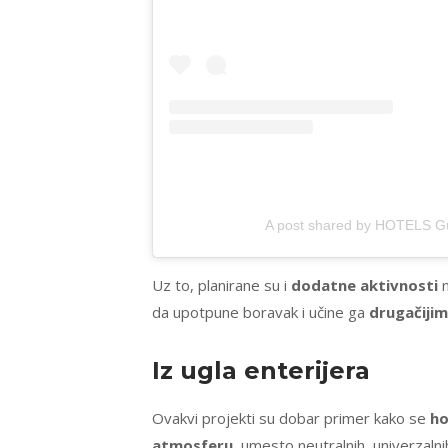
A post shared by HOTELS Gu
Uz to, planirane su i
dodatne aktivnosti
n
da upotpune boravak i učine ga
drugačijim
Iz ugla enterijera
Ovakvi projekti su dobar primer kako se
ho
atmosferu
, umesto neutralnih, univerzalni