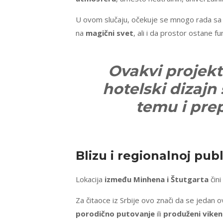
U ovom slučaju, očekuje se mnogo rada s
na
magični svet
, ali i da prostor ostane f
Ovakvi projekt
hotelski dizajn
temu i pre
Blizu i regionalnoj publ
Lokacija
između Minhena i Štutgarta
čini
Za čitaoce iz Srbije ovo znači da se jedan o
porodično putovanje
ili
produženi vike