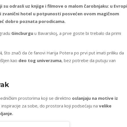
i su odrasli uz knjige i filmove o malom čarobnjaku: u Evrop
vi zvanični hotel u potpunosti posvećen ovom magičnom
e već dobro poznata porodicama.
gradu
Gincburgu
u Bavarskoj, a prve goste bi trebalo da primi
i
, što znači da će fanovi Harija Potera po prvi put imati priliku da
išljen kao
deo tog univerzuma
, bez potrebe da putuju van
vak
jedničkim prostorima koji se direktno
oslanjaju na motive iz
 inspiracije za sobe, do prostora koji podsećaju na
velike
ljanje.