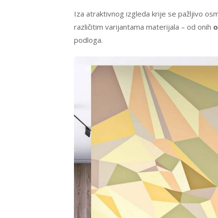
Iza atraktivnog izgleda krije se pažljivo osm
različitim varijantama materijala – od onih
o
podloga.