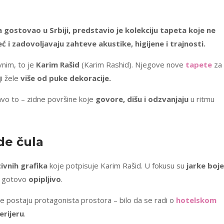
ta gostovao u Srbiji, predstavio je kolekciju tapeta koje ne
 i zadovoljavaju zahteve akustike, higijene i trajnosti.
vnim, to je
Karim Rašid
(Karim Rashid). Njegove nove
tapete
za
i žele
više od puke dekoracije.
vo to – zidne površine koje
govore, dišu i odzvanjaju
u ritmu
de čula
ivnih grafika
koje potpisuje Karim Rašid. U fokusu su
jarke boje
u gotovo
opipljivo
.
postaju protagonista prostora – bilo da se radi o
hotelskom
erijeru
.