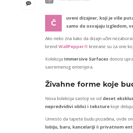
uveni dizajner, koji je više pu
Č
samo da osvajaju izgledom, već
Ako neko zna kako da dizajn učini nezabora
brend
WallPepper®
kreirane su za one koj
Kolekcija
Immersive Surfaces
donosi upra
savremenog enterijera.
Živahne forme koje bu
Nova kolekcija sastoji se od
deset ekskluz
nepredvidivi oblici i teksture
koje deluj
Umesto da tapete budu pozadina, ovde one 
lobiju, baru, kancelariji
ili
privatnom ent