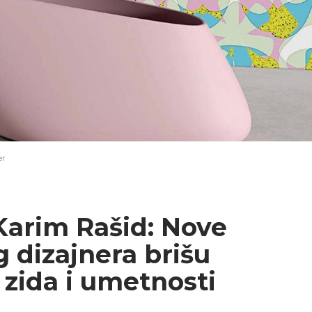
er
arim Rašid: Nove
 dizajnera brišu
zida i umetnosti