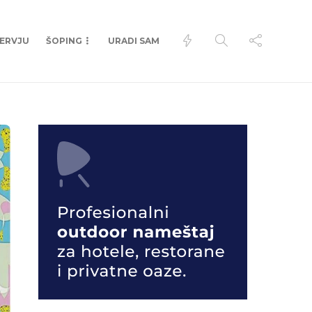
TERVJU
ŠOPING
URADI SAM