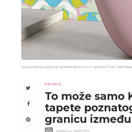
Nova kolekcija sastoji se od deset ekskluzivnih grafika | Foto: WallPepp
FRIŠKO
To može samo K
tapete poznatog
granicu između 
Redakcija
,
29/07/2025