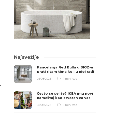
Najsvežije
Kancelarija Red Bulla u BIGZ-u
prati ritam tima koji u njoj radi
05/08/2026
4 min
read
,
Često se selite? IKEA ima novi
nameštaj kao stvoren za vas
05/08/2026
4 min
read