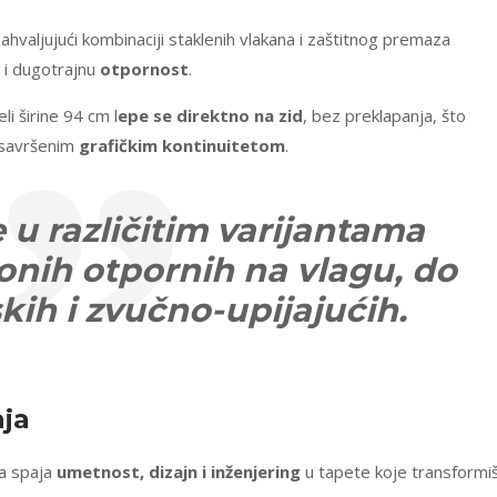
ahvaljujući kombinaciji staklenih vlakana i zaštitnog premaza
i dugotrajnu
otpornost
.
li širine 94 cm l
epe se direktno na zid
, bez preklapanja, što
 savršenim
grafičkim kontinuitetom
.
 u različitim varijantama
 onih otpornih na vlagu, do
kih i zvučno-upijajućih.
aja
da spaja
umetnost, dizajn i inženjering
u tapete koje transformi