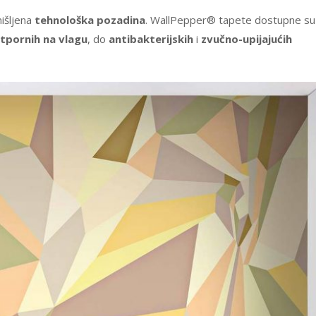
išljena
tehnološka pozadina
. WallPepper® tapete dostupne su
tpornih na vlagu
, do
antibakterijskih
i
zvučno-upijajućih