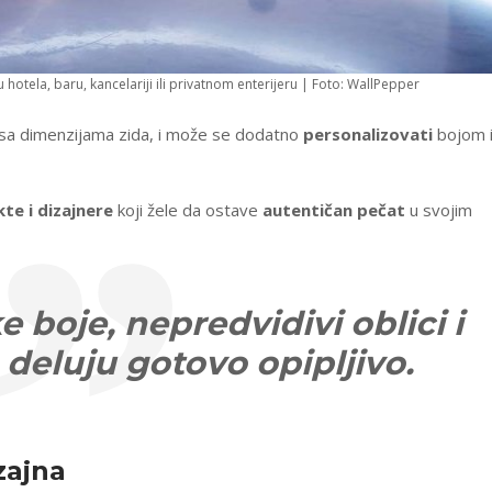
 hotela, baru, kancelariji ili privatnom enterijeru | Foto: WallPepper
u sa dimenzijama zida, i može se dodatno
personalizovati
bojom i
kte i dizajnere
koji žele da ostave
autentičan pečat
u svojim
e boje, nepredvidivi oblici i
 deluju gotovo opipljivo.
zajna