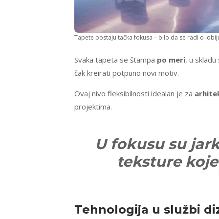
Tapete postaju tačka fokusa – bilo da se radi o lobiju
Svaka tapeta se štampa
po meri
, u sklad
čak kreirati potpuno novi motiv.
Ovaj nivo fleksibilnosti idealan je za
arhite
projektima.
U fokusu su jark
teksture koje
Tehnologija u službi di