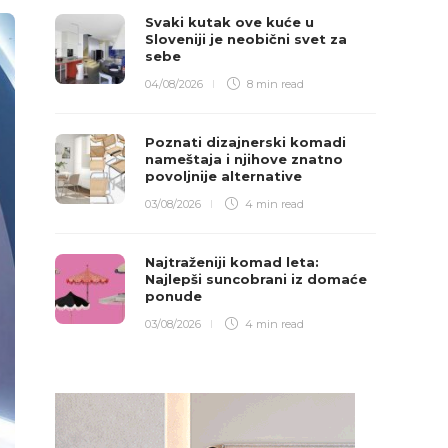
Svaki kutak ove kuće u
Sloveniji je neobični svet za
sebe
04/08/2026
8 min
read
Poznati dizajnerski komadi
nameštaja i njihove znatno
povoljnije alternative
03/08/2026
4 min
read
Najtraženiji komad leta:
Najlepši suncobrani iz domaće
ponude
03/08/2026
4 min
read