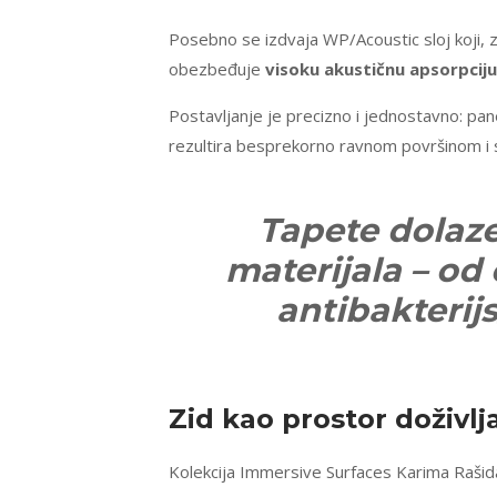
Posebno se izdvaja WP/Acoustic sloj koji, z
obezbeđuje
visoku akustičnu apsorpciju
Postavljanje je precizno i jednostavno: pane
rezultira besprekorno ravnom površinom i
Tapete dolaze
materijala – od
antibakterijs
Zid kao prostor doživlj
Kolekcija Immersive Surfaces Karima Raši