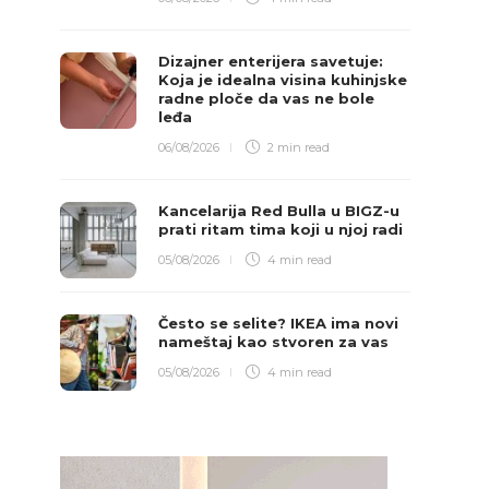
Dizajner enterijera savetuje:
Koja je idealna visina kuhinjske
radne ploče da vas ne bole
leđa
06/08/2026
2 min
read
Kancelarija Red Bulla u BIGZ-u
prati ritam tima koji u njoj radi
05/08/2026
4 min
read
Često se selite? IKEA ima novi
nameštaj kao stvoren za vas
05/08/2026
4 min
read