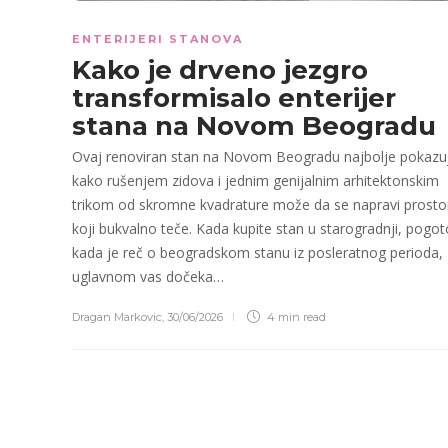
ENTERIJERI STANOVA
Kako je drveno jezgro
transformisalo enterijer
stana na Novom Beogradu
Ovaj renoviran stan na Novom Beogradu najbolje pokazu
kako rušenjem zidova i jednim genijalnim arhitektonskim
trikom od skromne kvadrature može da se napravi prosto
koji bukvalno teče. Kada kupite stan u starogradnji, pogo
kada je reč o beogradskom stanu iz posleratnog perioda,
uglavnom vas dočeka…
Dragan Markovic
,
30/06/2026
4 min
read