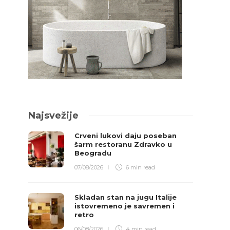
Najsvežije
Crveni lukovi daju poseban
šarm restoranu Zdravko u
Beogradu
07/08/2026
6 min
read
Skladan stan na jugu Italije
istovremeno je savremen i
retro
06/08/2026
4 min
read