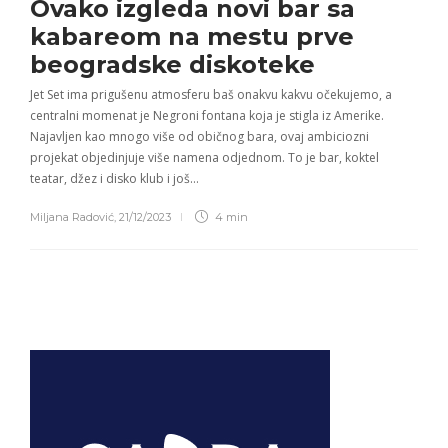
Ovako izgleda
novi bar sa
kabareom
na mestu prve
beogradske diskoteke
Jet Set ima prigušenu atmosferu baš onakvu kakvu očekujemo, a
centralni momenat je Negroni fontana koja je stigla iz Amerike.
Najavljen kao mnogo više od običnog bara, ovaj ambiciozni
projekat objedinjuje više namena odjednom. To je bar, koktel
teatar, džez i disko klub i još…
Miljana Radović
,
21/12/2023
4 min