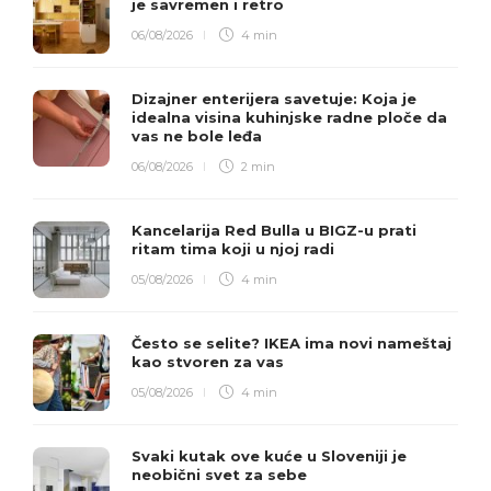
je savremen i retro
06/08/2026
4 min
Dizajner enterijera savetuje: Koja je
idealna visina kuhinjske radne ploče da
vas ne bole leđa
06/08/2026
2 min
Kancelarija Red Bulla u BIGZ-u prati
ritam tima koji u njoj radi
05/08/2026
4 min
Često se selite? IKEA ima novi nameštaj
kao stvoren za vas
05/08/2026
4 min
Svaki kutak ove kuće u Sloveniji je
neobični svet za sebe