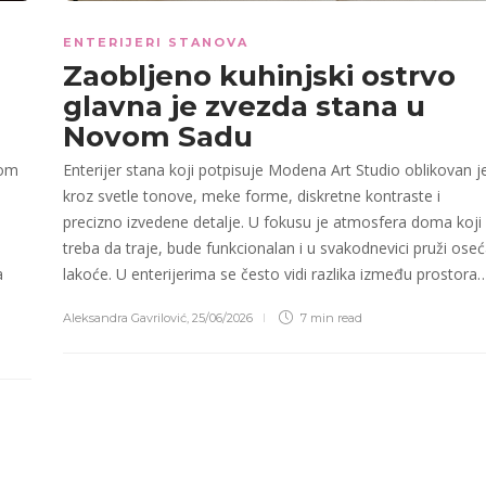
ENTERIJERI STANOVA
Zaobljeno kuhinjski ostrvo
glavna je zvezda stana u
Novom Sadu
dom
Enterijer stana koji potpisuje Modena Art Studio oblikovan j
kroz svetle tonove, meke forme, diskretne kontraste i
precizno izvedene detalje. U fokusu je atmosfera doma koji
treba da traje, bude funkcionalan i u svakodnevici pruži oseć
a
lakoće. U enterijerima se često vidi razlika između prostora
Aleksandra Gavrilović
,
25/06/2026
7 min
read