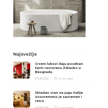
Najsvežije
Crveni lukovi daju poseban
šarm restoranu Zdravko u
Beogradu
07/08/2026
6 min
read
Skladan stan na jugu Italije
istovremeno je savremen i
retro
06/08/2026
4 min
read