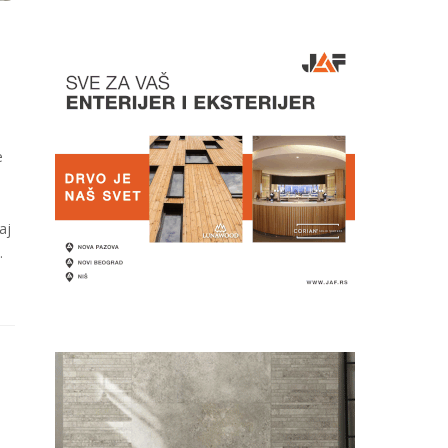
e
aj
…