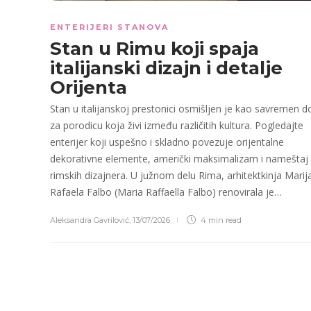
ENTERIJERI STANOVA
Stan u Rimu koji spaja
italijanski dizajn i detalje
Orijenta
Stan u italijanskoj prestonici osmišljen je kao savremen 
za porodicu koja živi između različitih kultura. Pogledajte
enterijer koji uspešno i skladno povezuje orijentalne
dekorativne elemente, američki maksimalizam i nameštaj
rimskih dizajnera. U južnom delu Rima, arhitektkinja Marij
Rafaela Falbo (Maria Raffaella Falbo) renovirala je…
Aleksandra Gavrilović
,
13/07/2026
4 min
read