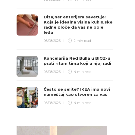
Dizajner enterijera savetuje:
Koja je idealna visina kuhinjske
radne ploče da vas ne bole
leđa
06/08/2026
2 min
read
Kancelarija Red Bulla u BIGZ-u
prati ritam tima koji u njoj radi
05/08/2026
4 min
read
Često se selite? IKEA ima novi
nameštaj kao stvoren za vas
05/08/2026
4 min
read