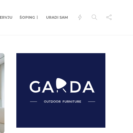
TERVJU
ŠOPING
URADI SAM