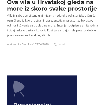
Ova vila u Hrvatskoj gleda na
more iz skoro svake prostorije
Villa Mirabel, smeštena u Mimicama nedaleko od istorijskog Omiša,
osmišljena je kao prostran i reprezentativan prostor za boravak,
odmor i uživanje uz pogled na more. Enterijer potpisuje arhitektkinja
i dizajnerka Alberta Nikolov iz Rovinja, sa idejom da prostor dobije
jasan savremeni karakter, ali i da…
Aleksandra Gavrilović
,
03/04/2026
4 min