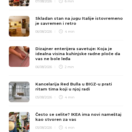
07/08/2026
6 min
Skladan stan na jugu Italije istovremeno
je savremen i retro
06/08/2026
4 min
Dizajner enterijera savetuje: Koja je
idealna visina kuhinjske radne ploče da
vas ne bole leđa
06/08/2026
2 min
Kancelarija Red Bulla u BIGZ-u prati
ritam tima koji u njoj radi
05/08/2026
4 min
Često se selite? IKEA ima novi nameštaj
kao stvoren za vas
05/08/2026
4 min