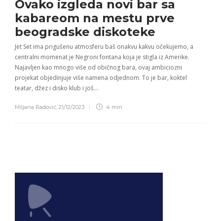
Ovako izgleda
novi bar sa
kabareom
na mestu prve
beogradske diskoteke
Jet Set ima prigušenu atmosferu baš onakvu kakvu očekujemo, a
centralni momenat je Negroni fontana koja je stigla iz Amerike.
Najavljen kao mnogo više od običnog bara, ovaj ambiciozni
projekat objedinjuje više namena odjednom. To je bar, koktel
teatar, džez i disko klub i još…
Miljana Radović
,
21/12/2023
4 min