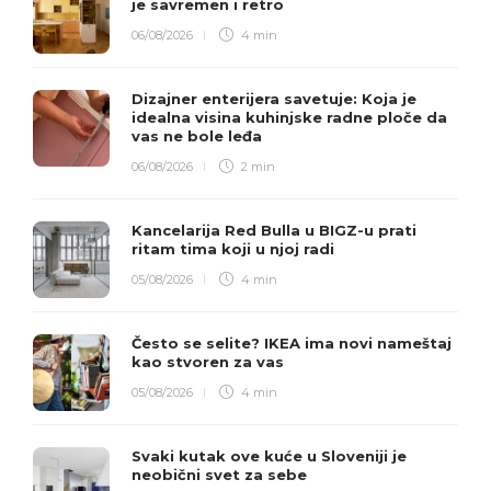
je savremen i retro
06/08/2026
4 min
Dizajner enterijera savetuje: Koja je
idealna visina kuhinjske radne ploče da
vas ne bole leđa
06/08/2026
2 min
Kancelarija Red Bulla u BIGZ-u prati
ritam tima koji u njoj radi
05/08/2026
4 min
Često se selite? IKEA ima novi nameštaj
kao stvoren za vas
05/08/2026
4 min
Svaki kutak ove kuće u Sloveniji je
neobični svet za sebe