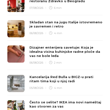
restoranu Zdravko u Beogradu
07/08/2026
6 min
Skladan stan na jugu Italije istovremeno
je savremen i retro
06/08/2026
4 min
Dizajner enterijera savetuje: Koja je
idealna visina kuhinjske radne ploče da
vas ne bole leđa
06/08/2026
2 min
Kancelarija Red Bulla u BIGZ-u prati
ritam tima koji u njoj radi
05/08/2026
4 min
Često se selite? IKEA ima novi nameštaj
kao stvoren za vas