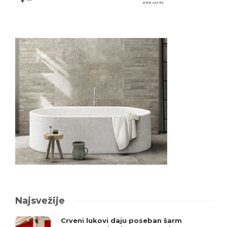
Najsvežije
Crveni lukovi daju poseban šarm