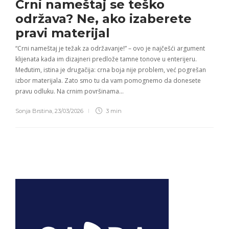
Crni nameštaj se teško
održava? Ne, ako izaberete
pravi materijal
“Crni nameštaj je težak za održavanje!” – ovo je najčešći argument
klijenata kada im dizajneri predlože tamne tonove u enterijeru.
Međutim, istina je drugačija: crna boja nije problem, već pogrešan
izbor materijala. Zato smo tu da vam pomognemo da donesete
pravu odluku. Na crnim površinama…
Sonja Brstina
,
23/03/2026
3 min