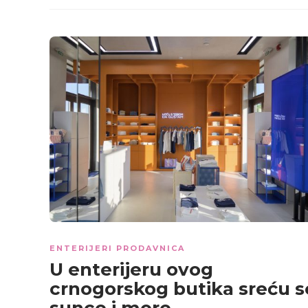
ENTERIJERI PRODAVNICA
U enterijeru ovog
crnogorskog butika sreću s
sunce i more