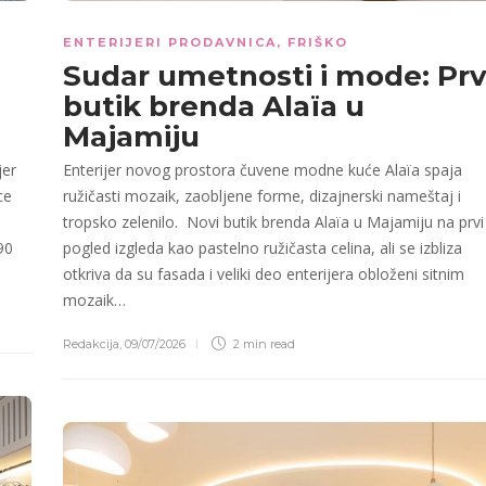
ENTERIJERI PRODAVNICA
,
FRIŠKO
Sudar umetnosti i mode: Prv
butik brenda Alaïa u
Majamiju
jer
Enterijer novog prostora čuvene modne kuće Alaïa spaja
ce
ružičasti mozaik, zaobljene forme, dizajnerski nameštaj i
tropsko zelenilo. Novi butik brenda Alaïa u Majamiju na prvi
90
pogled izgleda kao pastelno ružičasta celina, ali se izbliza
otkriva da su fasada i veliki deo enterijera obloženi sitnim
mozaik…
Redakcija
,
09/07/2026
2 min
read