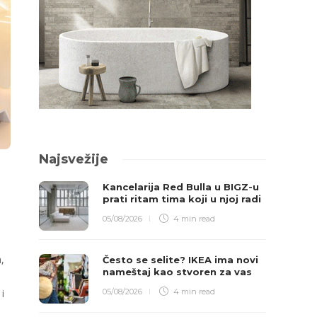
Najsvežije
Kancelarija Red Bulla u BIGZ-u
prati ritam tima koji u njoj radi
05/08/2026
4 min
read
,
Često se selite? IKEA ima novi
nameštaj kao stvoren za vas
i
05/08/2026
4 min
read