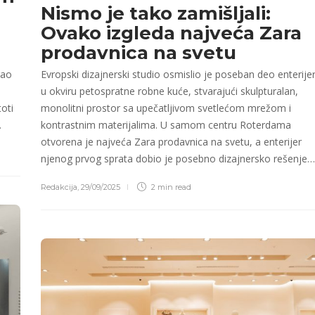
Nismo je tako zamišljali:
Ovako izgleda najveća Zara
prodavnica na svetu
rao
Evropski dizajnerski studio osmislio je poseban deo enterije
u okviru petospratne robne kuće, stvarajući skulpturalan,
oti
monolitni prostor sa upečatljivom svetlećom mrežom i
…
kontrastnim materijalima. U samom centru Roterdama
otvorena je najveća Zara prodavnica na svetu, a enterijer
njenog prvog sprata dobio je posebno dizajnersko rešenje…
Redakcija
,
29/09/2025
2 min
read