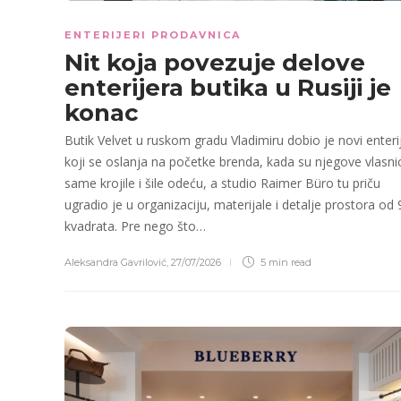
ENTERIJERI PRODAVNICA
Nit koja povezuje delove
enterijera butika u Rusiji je
konac
Butik Velvet u ruskom gradu Vladimiru dobio je novi enteri
koji se oslanja na početke brenda, kada su njegove vlasni
same krojile i šile odeću, a studio Raimer Büro tu priču
ugradio je u organizaciju, materijale i detalje prostora od 
kvadrata. Pre nego što…
Aleksandra Gavrilović
,
27/07/2026
5 min
read