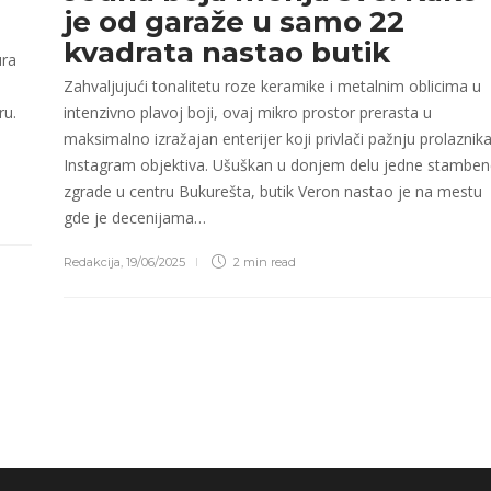
je od garaže u samo 22
kvadrata nastao butik
ura
Zahvaljujući tonalitetu roze keramike i metalnim oblicima u
ru.
intenzivno plavoj boji, ovaj mikro prostor prerasta u
maksimalno izražajan enterijer koji privlači pažnju prolaznika
Instagram objektiva. Ušuškan u donjem delu jedne stambe
zgrade u centru Bukurešta, butik Veron nastao je na mestu
gde je decenijama…
Redakcija
,
19/06/2025
2 min
read