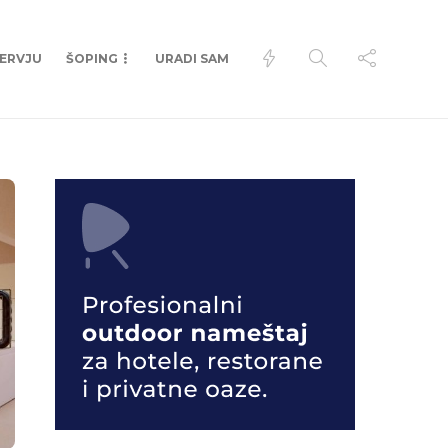
TERVJU
ŠOPING
URADI SAM