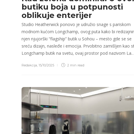
butiku boja u potpunosti
oblikuje enterijer
Studio Heatherwick ponovo je udružio snage s pariskom
modnom kućom Longchamp, ovog puta kako bi redizajni
njen njujorški “flagship” butik u Sohou – mesto gde se se
sreću dizajn, nasleđe i emocija. Prvobitno zamišljen kao st
Longchamp butik na svetu, ovaj prostor pod nazivom La
Redakcija
,
15/10/2025
2 min
read