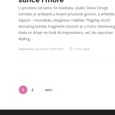
U prostoru od samo 50 kvadrata, studio Divna Design
osmislio je ambijent u kojem proizvodi govore, a arhitekt
šapuće – monolitan, elegantan i taktilan “flagship store”
domaćeg brenda Fragmenti otvoren je u Porto Monteneg
Kada se dizajn ne trudi da impresionira, već da uspostavi
dijalog,…
Aleksandra Gavrilović
,
14/07/2025
3 min
read
1
2
NEXT