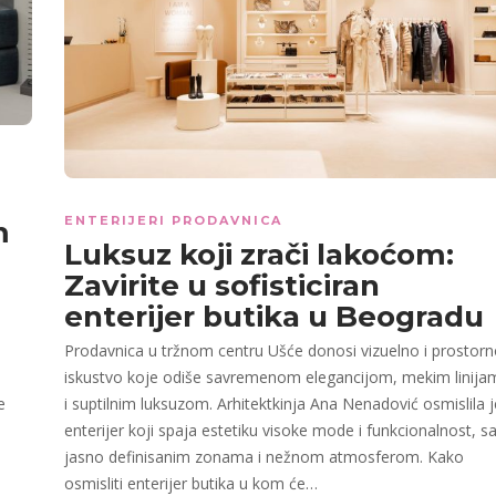
ENTERIJERI PRODAVNICA
m
Luksuz koji zrači lakoćom:
Zavirite u sofisticiran
enterijer butika u Beogradu
Prodavnica u tržnom centru Ušće donosi vizuelno i prostor
iskustvo koje odiše savremenom elegancijom, mekim linija
e
i suptilnim luksuzom. Arhitektkinja Ana Nenadović osmislila j
enterijer koji spaja estetiku visoke mode i funkcionalnost, s
jasno definisanim zonama i nežnom atmosferom. Kako
osmisliti enterijer butika u kom će…