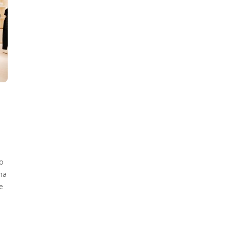
no
ma
e
a