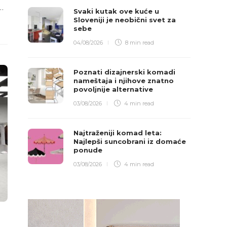
…
Svaki kutak ove kuće u
Sloveniji je neobični svet za
sebe
04/08/2026
8 min
read
Poznati dizajnerski komadi
nameštaja i njihove znatno
povoljnije alternative
03/08/2026
4 min
read
Najtraženiji komad leta:
Najlepši suncobrani iz domaće
ponude
03/08/2026
4 min
read