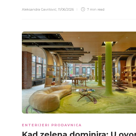
Aleksandra Gavrilović
,
11/06/2026
7 min
read
ENTERIJERI PRODAVNICA
Kad zelena dominira: U ov