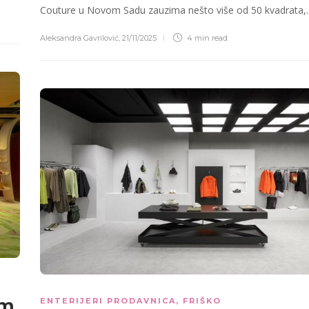
Couture u Novom Sadu zauzima nešto više od 50 kvadrata,
Aleksandra Gavrilović
,
21/11/2025
4 min
read
om
ENTERIJERI PRODAVNICA
,
FRIŠKO