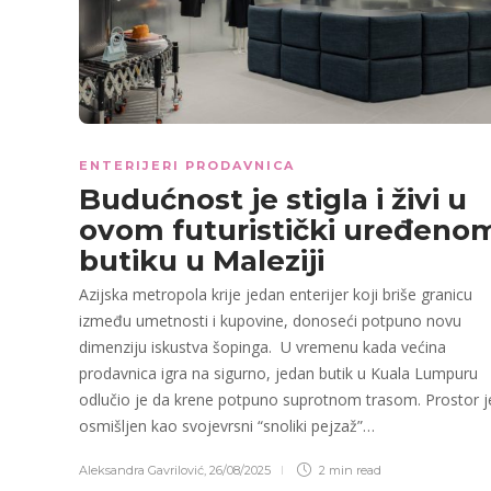
ENTERIJERI PRODAVNICA
Budućnost je stigla i živi u
ovom futuristički uređeno
butiku u Maleziji
Azijska metropola krije jedan enterijer koji briše granicu
između umetnosti i kupovine, donoseći potpuno novu
dimenziju iskustva šopinga. U vremenu kada većina
prodavnica igra na sigurno, jedan butik u Kuala Lumpuru
odlučio je da krene potpuno suprotnom trasom. Prostor j
osmišljen kao svojevrsni “snoliki pejzaž”…
Aleksandra Gavrilović
,
26/08/2025
2 min
read