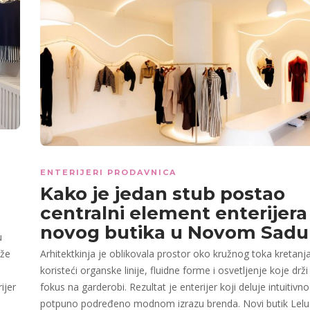
ENTERIJERI PRODAVNICA
Kako je jedan stub postao
centralni element enterijera
novog butika u Novom Sadu
u
ože
Arhitektkinja je oblikovala prostor oko kružnog toka kretanja
u
koristeći organske linije, fluidne forme i osvetljenje koje drži
ijer
fokus na garderobi. Rezultat je enterijer koji deluje intuitivno 
potpuno podređeno modnom izrazu brenda. Novi butik Lelu