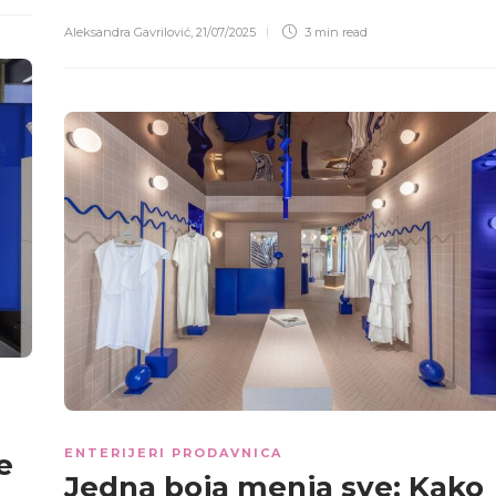
Aleksandra Gavrilović
,
21/07/2025
3 min
read
ENTERIJERI PRODAVNICA
e
Jedna boja menja sve: Kako