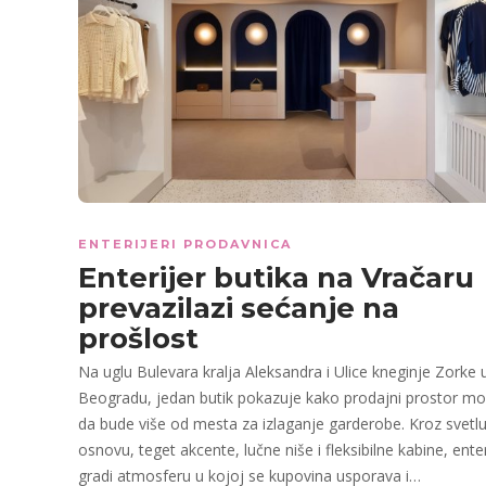
ENTERIJERI PRODAVNICA
Enterijer butika na Vračaru
prevazilazi sećanje na
prošlost
Na uglu Bulevara kralja Aleksandra i Ulice kneginje Zorke 
Beogradu, jedan butik pokazuje kako prodajni prostor m
da bude više od mesta za izlaganje garderobe. Kroz svetl
osnovu, teget akcente, lučne niše i fleksibilne kabine, enter
gradi atmosferu u kojoj se kupovina usporava i…