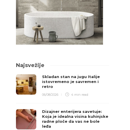
Najsvežije
Skladan stan na jugu Italije
istovremeno je savremen i
retro
06/08/2026
4 min
read
Dizajner enterijera savetuje:
Koja je idealna visina kuhinjske
radne ploče da vas ne bole
leđa