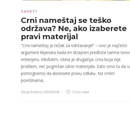
SAVETI
Crni nameštaj se teško
održava? Ne, ako izaberete
pravi materijal
“Crni nameštaj je težak za održavanje!” – ovo je najčešći
argument klijenata kada im dizajneri predlože tamne tono
enterijeru. Međutim, istina je drugačija: crna boja nije
problem, već pogrešan izbor materijala. Zato smo tu da 
pomognemo da donesete pravu odluku. Na crnim
površinama…
Sonja Brstina
,
23/03/2026
3 min
read