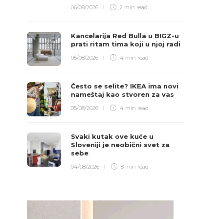
06/08/2026
2 min
read
Kancelarija Red Bulla u BIGZ-u
prati ritam tima koji u njoj radi
05/08/2026
4 min
read
Često se selite? IKEA ima novi
nameštaj kao stvoren za vas
05/08/2026
4 min
read
Svaki kutak ove kuće u
Sloveniji je neobični svet za
sebe
04/08/2026
8 min
read