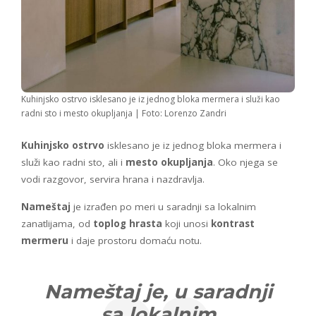
Kuhinjsko ostrvo isklesano je iz jednog bloka mermera i služi kao
radni sto i mesto okupljanja | Foto: Lorenzo Zandri
Kuhinjsko ostrvo
isklesano je iz jednog bloka mermera i
služi kao radni sto, ali i
mesto okupljanja
. Oko njega se
vodi razgovor, servira hrana i nazdravlja.
Nameštaj
je izrađen po meri u saradnji sa lokalnim
zanatlijama, od
toplog hrasta
koji unosi
kontrast
mermeru
i daje prostoru domaću notu.
Nameštaj je, u saradnji
sa lokalnim