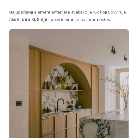
Najupadljiviji element enterijera svakako je luk koji uokviruje
radni deo kuhinje
i pozicioniran je naspram ostrva.