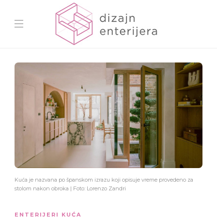
Kuća je nazvana po španskom izrazu koji opisuje vreme provedeno za
stolom nakon obroka | Foto: Lorenzo Zandri
ENTERIJERI KUĆA