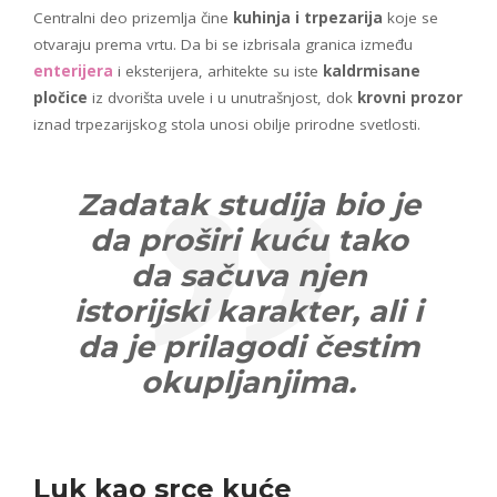
Centralni deo prizemlja čine
kuhinja i trpezarija
koje se
otvaraju prema vrtu. Da bi se izbrisala granica između
enterijera
i eksterijera, arhitekte su iste
kaldrmisane
pločice
iz dvorišta uvele i u unutrašnjost, dok
krovni prozor
iznad trpezarijskog stola unosi obilje prirodne svetlosti.
Zadatak studija bio je
da proširi kuću tako
da sačuva njen
istorijski karakter, ali i
da je prilagodi čestim
okupljanjima.
Luk kao srce kuće