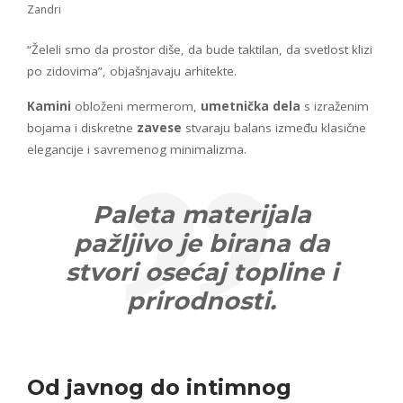
Zandri
“Želeli smo da prostor diše, da bude taktilan, da svetlost klizi
po zidovima”, objašnjavaju arhitekte.
Kamini
obloženi mermerom,
umetnička dela
s izraženim
bojama i diskretne
zavese
stvaraju balans između klasične
elegancije i savremenog minimalizma.
Paleta materijala
pažljivo je birana da
stvori osećaj topline i
prirodnosti.
Od javnog do intimnog