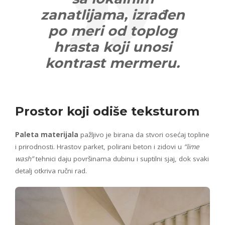
zanatlijama, izrađen
po meri od toplog
hrasta koji unosi
kontrast mermeru.
Prostor koji odiše teksturom
Paleta materijala
pažljivo je birana da stvori osećaj topline
i prirodnosti. Hrastov parket, polirani beton i zidovi u
“lime
wash”
tehnici daju površinama dubinu i suptilni sjaj, dok svaki
detalj otkriva ručni rad.