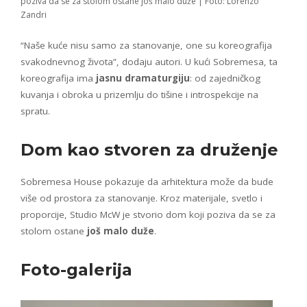
poziva da se za stolom ostane još malo duže | Foto: Lorenzo
Zandri
“Naše kuće nisu samo za stanovanje, one su koreografija
svakodnevnog života”, dodaju autori. U kući Sobremesa, ta
koreografija ima
jasnu dramaturgiju
: od zajedničkog
kuvanja i obroka u prizemlju do tišine i introspekcije na
spratu.
Dom kao stvoren za druženje
Sobremesa House pokazuje da arhitektura može da bude
više od prostora za stanovanje. Kroz materijale, svetlo i
proporcije, Studio McW je stvorio dom koji poziva da se za
stolom ostane
još malo duže
.
Foto-galerija