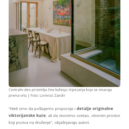
Centralni deo prizemlja čine kuhinja i trpezarija koje se otvaraju
prema vrtu | Foto: Lorenzo Zandri
“Hteli smo da poštujemo proporcije i
detalje originalne
viktorijanske kuće
, ali da stvorimo svetao, otvoren prostor
koji poziva na druženje”, objašnjavaju autori.