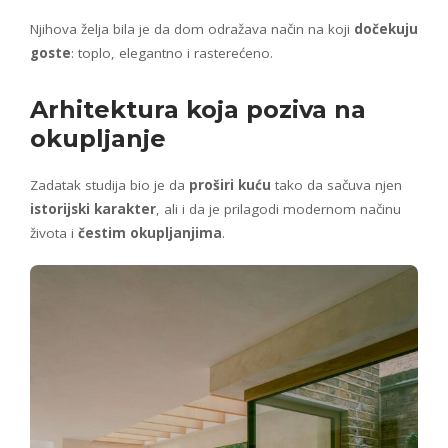
Njihova želja bila je da dom odražava način na koji
dočekuju
goste
: toplo, elegantno i rasterećeno.
Arhitektura koja poziva na
okupljanje
Zadatak studija bio je da
proširi kuću
tako da sačuva njen
istorijski karakter
, ali i da je prilagodi modernom načinu
života i
čestim okupljanjima
.