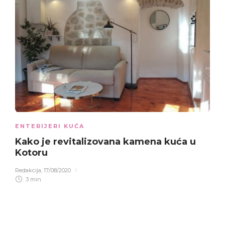
ENTERIJERI KUĆA
Kako je revitalizovana
kamena
kuća u
Kotoru
Redakcija
,
17/08/2020
3 min