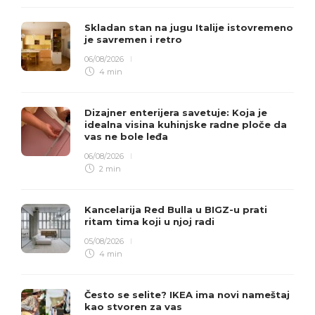
Skladan stan na jugu Italije istovremeno
je savremen i retro
06/08/2026
4 min
Dizajner enterijera savetuje: Koja je
idealna visina kuhinjske radne ploče da
vas ne bole leđa
06/08/2026
2 min
Kancelarija Red Bulla u BIGZ-u prati
ritam tima koji u njoj radi
05/08/2026
4 min
Često se selite? IKEA ima novi nameštaj
kao stvoren za vas