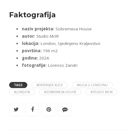
Faktografija
naziv projekta:
Sobremesa House
autor:
Studio McW
lokacija:
London, Ujedinjeno Kraljevstvo
površina:
196 m2
godina:
2024.
fotografije:
Lorenzo Zandri
TAGS
#ENTERIJER KUCE
#KUCA U LONDONU
#LONDON
#SOBREMESA HOUSE
#STUDIO MCW