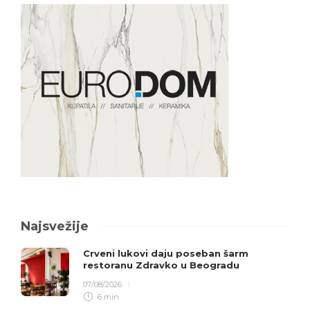
Najsvežije
Crveni lukovi daju poseban šarm
restoranu Zdravko u Beogradu
07/08/2026
6 min