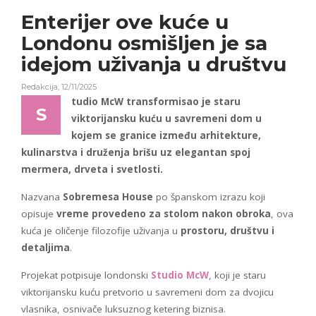
Enterijer ove kuće u
Londonu osmišljen je sa
idejom uživanja u društvu
Redakcija
,
12/11/2025
tudio McW transformisao je staru
S
viktorijansku kuću u savremeni dom u
kojem se granice između arhitekture,
kulinarstva i druženja brišu uz elegantan spoj
mermera, drveta i svetlosti.
Nazvana
Sobremesa House
po španskom izrazu koji
opisuje
vreme provedeno za stolom nakon obroka
, ova
kuća je oličenje filozofije uživanja u
prostoru, društvu i
detaljima
.
Projekat potpisuje londonski
Studio McW
, koji je staru
viktorijansku kuću pretvorio u savremeni dom za dvojicu
vlasnika, osnivače luksuznog ketering biznisa.