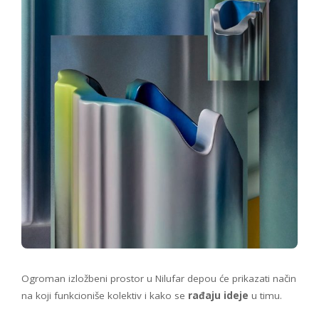
Ogroman izložbeni prostor u Nilufar depou će prikazati način
na koji funkcioniše kolektiv i kako se
rađaju ideje
u timu.