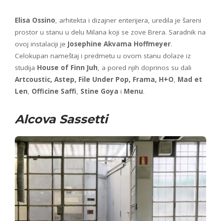
Elisa Ossino
, arhitekta i dizajner enterijera, uredila je šareni
prostor u stanu u delu Milana koji se zove Brera. Saradnik na
ovoj instalaciji je
Josephine Akvama Hoffmeyer
.
Celokupan nameštaj i predmetu u ovom stanu dolaze iz
studija
House of Finn Juh
, a pored njih doprinos su dali
Artcoustic, Astep, File Under Pop, Frama,
H+O
,
Mad et
Len
,
Officine Saffi
,
Stine Goya
i
Menu
.
Alcova Sassetti