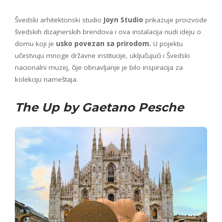
Švedski arhitektonski studio
Joyn Studio
prikazuje proizvode
švedskih dizajnerskih brendova i ova instalacija nudi ideju o
domu koji je
usko povezan sa prirodom.
U pojektu
učestvuju mnoge državne institucije, uključujući i Švedski
nacionalni muzej, čije obnavljanje je bilo inspiracija za
kolekciju nameštaja.
The Up by Gaetano Pesche