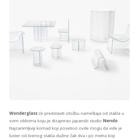
Wonderglass
će predstaviti izložbu nameštaja od stakla u
svim oblicima koju je dizajnirao japanski studio
Nendo
.
Najzanimljiviji komad koji posetioci ovde mogu da vide je
luster od livenog stakla dužine čak dva i po metra koji