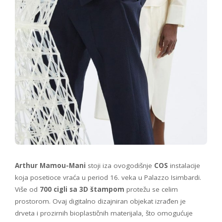
Arthur Mamou-Mani
stoji iza ovogodišnje
COS
instalacije
koja posetioce vraća u period 16. veka u Palazzo Isimbardi.
Više od
700 cigli sa 3D štampom
protežu se celim
prostorom. Ovaj digitalno dizajniran objekat izrađen je
drveta i prozirnih bioplastičnih materijala, što omogućuje