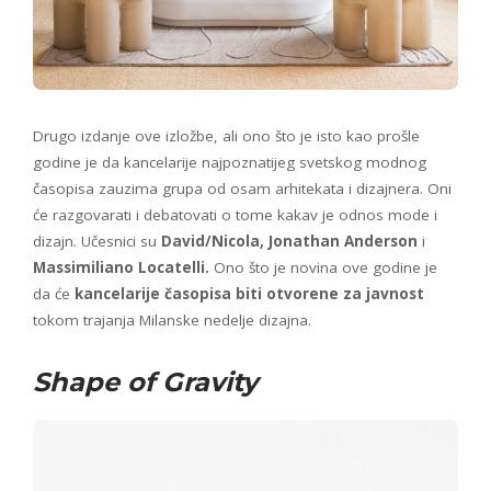
Drugo izdanje ove izložbe, ali ono što je isto kao prošle
godine je da kancelarije najpoznatijeg svetskog modnog
časopisa zauzima grupa od osam arhitekata i dizajnera. Oni
će razgovarati i debatovati o tome kakav je odnos mode i
dizajn. Učesnici su
David/Nicola, Jonathan Anderson
i
Massimiliano Locatelli.
Ono što je novina ove godine je
da će
kancelarije časopisa biti otvorene za javnost
tokom trajanja Milanske nedelje dizajna.
Shape of Gravity