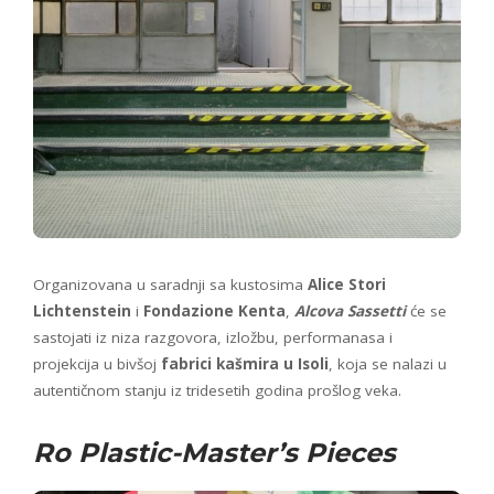
Organizovana u saradnji sa kustosima
Alice Stori
Lichtenstein
i
Fondazione Kenta
,
Alcova Sassetti
će se
sastojati iz niza razgovora, izložbu, performanasa i
projekcija u bivšoj
fabrici kašmira u Isoli
, koja se nalazi u
autentičnom stanju iz tridesetih godina prošlog veka.
Ro Plastic-Master’s Pieces