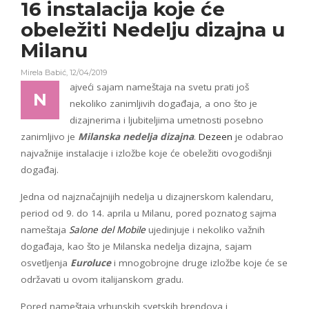
16 instalacija
koje će
obeležiti
Nedelju dizajna
u
Milanu
Mirela Babić
,
12/04/2019
ajveći sajam nameštaja na svetu prati još
N
nekoliko zanimljivih događaja, a ono što je
dizajnerima i ljubiteljima umetnosti posebno
zanimljivo je
Milanska nedelja dizajna
.
Dezeen
je odabrao
najvažnije instalacije i izložbe koje će obeležiti ovogodišnji
događaj.
Jedna od najznačajnijih nedelja u dizajnerskom kalendaru,
period od 9. do 14. aprila u Milanu, pored poznatog sajma
nameštaja
Salone del Mobile
ujedinjuje i nekoliko važnih
događaja, kao što je Milanska nedelja dizajna, sajam
osvetljenja
Euroluce
i mnogobrojne druge izložbe koje će se
održavati u ovom italijanskom gradu.
Pored nameštaja vrhunskih svetskih brendova i