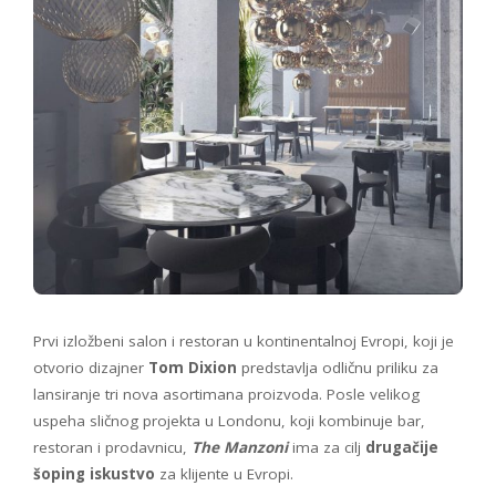
Prvi izložbeni salon i restoran u kontinentalnoj Evropi, koji je
otvorio dizajner
Tom Dixion
predstavlja odličnu priliku za
lansiranje tri nova asortimana proizvoda. Posle velikog
uspeha sličnog projekta u Londonu, koji kombinuje bar,
restoran i prodavnicu,
The Manzoni
ima za cilj
drugačije
šoping iskustvo
za klijente u Evropi.