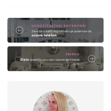
UGOSTITELJSKI ENTERIJERI
Zavirite u kafić koji ohrabruje posetioce da
ostave telefon
FRIŠKO
Zlato
obeležilo prvi dan Salone del Mobile
2019