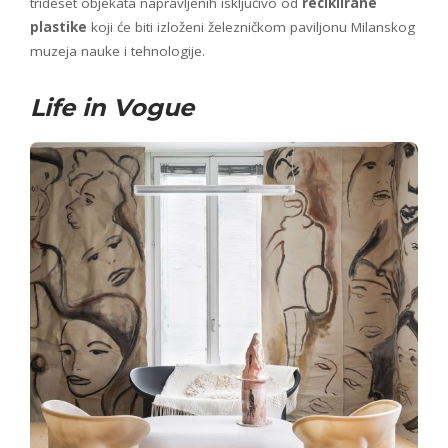
trideset objekata napravljenih isključivo od
reciklirane
plastike
koji će biti izloženi železničkom paviljonu Milanskog
muzeja nauke i tehnologije.
Life in Vogue