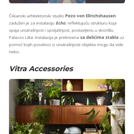
Čileanski arhitektonski studio
Pezo von Ellrichshausen
zadužen je za instalaciju
Echo
, reflektujuću strukturu koja
spaja unutrašnjost i spoljašnjost, postavljenu u dvorištu
Palazzo Litta. Instalacija je prekrivena
sa delićima stakla
uz
pomoć kojih posetioci iz unutrašnjosti objekta mogu da vide
nebo.
Vitra Accessories