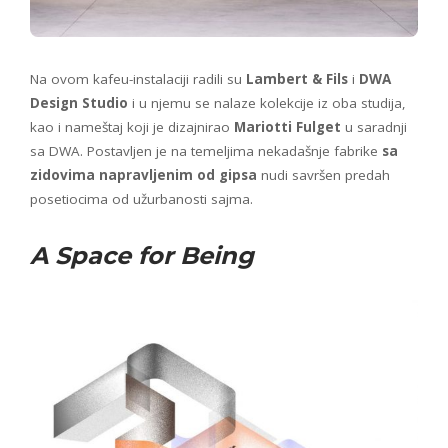
Na ovom kafeu-instalaciji radili su
Lambert & Fils
i
DWA
Design Studio
i u njemu se nalaze kolekcije iz oba studija,
kao i nameštaj koji je dizajnirao
Mariotti Fulget
u saradnji
sa DWA. Postavljen je na temeljima nekadašnje fabrike
sa
zidovima napravljenim od gipsa
nudi savršen predah
posetiocima od užurbanosti sajma.
A Space for Being