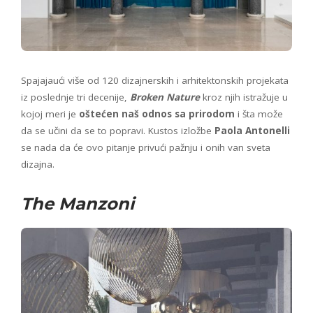
Spajajaući više od 120 dizajnerskih i arhitektonskih projekata
iz poslednje tri decenije,
Broken Nature
kroz njih istražuje u
kojoj meri je
oštećen naš odnos sa prirodom
i šta može
da se učini da se to popravi. Kustos izložbe
Paola Antonelli
se nada da će ovo pitanje privući pažnju i onih van sveta
dizajna.
The Manzoni