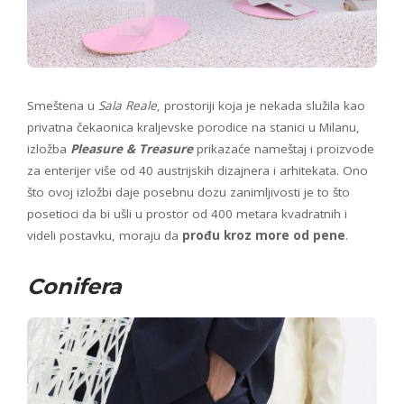
Smeštena u
Sala Reale
, prostoriji koja je nekada služila kao
privatna čekaonica kraljevske porodice na stanici u Milanu,
izložba
Pleasure & Treasure
prikazaće nameštaj i proizvode
za enterijer više od 40 austrijskih dizajnera i arhitekata. Ono
što ovoj izložbi daje posebnu dozu zanimljivosti je to što
posetioci da bi ušli u prostor od 400 metara kvadratnih i
videli postavku, moraju da
prođu kroz more od pene
.
Conifera