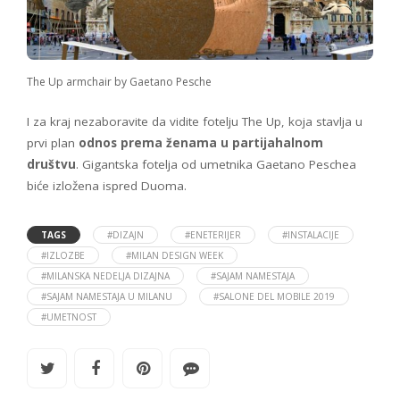
The Up armchair by Gaetano Pesche
I za kraj nezaboravite da vidite fotelju The Up, koja stavlja u
prvi plan
odnos prema ženama u partijahalnom
društvu
. Gigantska fotelja od umetnika Gaetano Peschea
biće izložena ispred Duoma.
TAGS
#DIZAJN
#ENETERIJER
#INSTALACIJE
#IZLOZBE
#MILAN DESIGN WEEK
#MILANSKA NEDELJA DIZAJNA
#SAJAM NAMESTAJA
#SAJAM NAMESTAJA U MILANU
#SALONE DEL MOBILE 2019
#UMETNOST