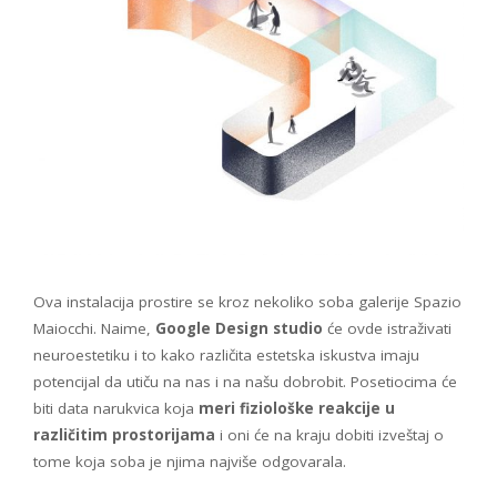
Ova instalacija prostire se kroz nekoliko soba galerije Spazio
Maiocchi. Naime,
Google Design studio
će ovde istraživati
neuroestetiku i to kako različita estetska iskustva imaju
potencijal da utiču na nas i na našu dobrobit. Posetiocima će
biti data narukvica koja
meri fiziološke reakcije u
različitim prostorijama
i oni će na kraju dobiti izveštaj o
tome koja soba je njima najviše odgovarala.