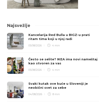
Najsvežije
Kancelarija Red Bulla u BIGZ-u prati
ritam tima koji u njoj radi
05/08/2026
4 min
Često se selite? IKEA ima novi nameštaj
kao stvoren za vas
05/08/2026
4 min
Svaki kutak ove kuće u Sloveniji je
neobični svet za sebe
04/08/2026
8 min