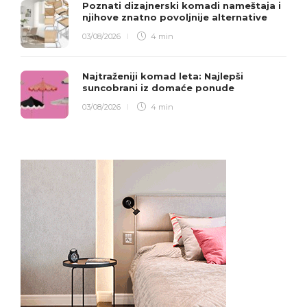
Poznati dizajnerski komadi nameštaja i
njihove znatno povoljnije alternative
03/08/2026
4 min
Najtraženiji komad leta: Najlepši
suncobrani iz domaće ponude
03/08/2026
4 min