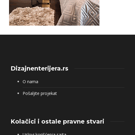
Dizajnenterijera.rs
O nama
Pošaljite projekat
Kolačici i ostale pravne stvari
Uslovi korišćenja sajta