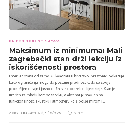
ENTERIJERI STANOVA
Maksimum iz minimuma: Mali
zagrebački stan drži lekciju iz
iskorišćenosti prostora
Enterijer stana od samo 36 kvadrata u hrvatskoj prestonici pokazuje
kako ograničenja mogu da postanu prednost kada se spoje
promišljen dizajn i jasno definisane potrebe klijentkinje. Stan je
uređen za mladu kompozitorku, a akcenat je stavljen na
funkcionalnost, akustiku i atmosferu koja odiše mirom i…
Aleksandra Gavrilović
,
31/07/2025
3 min