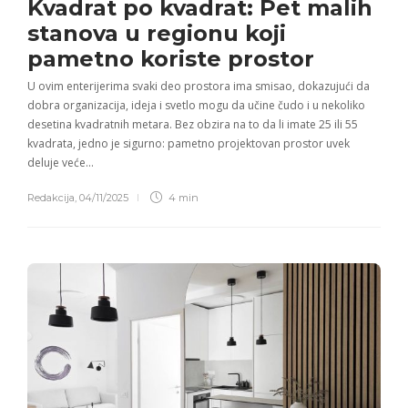
Kvadrat po kvadrat: Pet malih
stanova u regionu koji
pametno koriste prostor
U ovim enterijerima svaki deo prostora ima smisao, dokazujući da
dobra organizacija, ideja i svetlo mogu da učine čudo i u nekoliko
desetina kvadratnih metara. Bez obzira na to da li imate 25 ili 55
kvadrata, jedno je sigurno: pametno projektovan prostor uvek
deluje veće…
Redakcija
,
04/11/2025
4 min