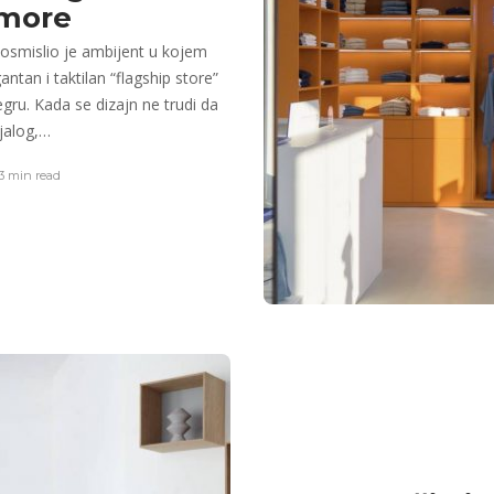
 more
osmislio je ambijent u kojem
ntan i taktilan “flagship store”
u. Kada se dizajn ne trudi da
ijalog,…
3 min
read