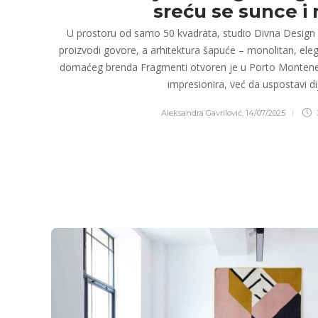
sreću se sunce i
U prostoru od samo 50 kvadrata, studio Divna Design 
proizvodi govore, a arhitektura šapuće – monolitan, elega
domaćeg brenda Fragmenti otvoren je u Porto Montenegr
impresionira, već da uspostavi d
Aleksandra Gavrilović
,
14/07/2025