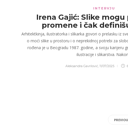
INTERVJU
Irena Gajić: Slike mog
promene i čak definišu
Arhitektkinja, ilustratorka i slikarka govori o prelasku iz s
o moći slike u prostoru i o neprekidnoj potrebi za slo
rođena je u Beogradu 1987. godine, a svoju karijeru gra
ilustracije i slikarstva. Nak
Aleksandra Gavrilović
,
11/07/2025
6
PREVIO