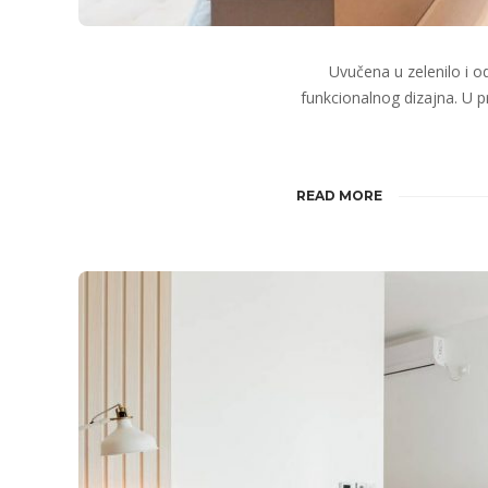
Uvučena u zelenilo i o
funkcionalnog dizajna. U p
READ MORE