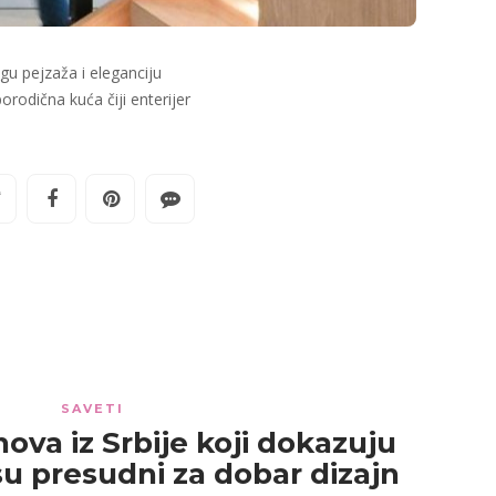
gu pejzaža i eleganciju
rodična kuća čiji enterijer
SAVETI
ova iz Srbije koji dokazuju
su presudni za dobar dizajn