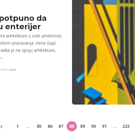
u potpuno da
 enterijer
veta arhitekture u svet umetnosti,
bodom izražavanja. Irena Gajić
dila je na spoju arhitekture,
on…
 min
read
1
…
85
86
87
88
89
90
91
…
223
US