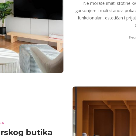
Ne morate imati stotine kv
garsonjere i mali stanovi pokaz
funkcionalan, estetičan i pri
Reda
CA
orskog butika