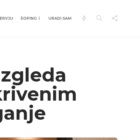
TERVJU
ŠOPING
URADI SAM
izgleda
krivenim
ganje