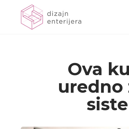
Ova ku
uredno 
sist