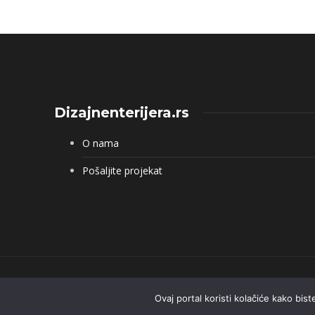
Dizajnenterijera.rs
O nama
Pošaljite projekat
Ovaj portal koristi kolačiće kako bis