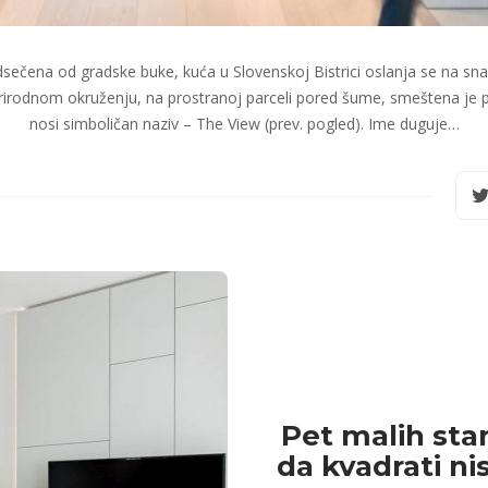
dsečena od gradske buke, kuća u Slovenskoj Bistrici oslanja se na sna
rirodnom okruženju, na prostranoj parceli pored šume, smeštena je po
nosi simboličan naziv – The View (prev. pogled). Ime duguje…
Pet malih stan
da kvadrati ni