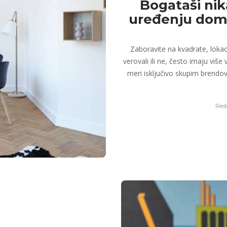
Bogataši nik
uređenju doma
Zaboravite na kvadrate, lokaci
verovali ili ne, često imaju v
meri isključivo skupim brendov
Reda