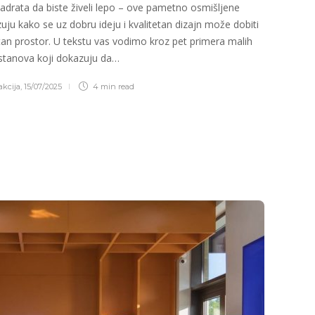
adrata da biste živeli lepo – ove pametno osmišljene
uju kako se uz dobru ideju i kvalitetan dizajn može dobiti
jatan prostor. U tekstu vas vodimo kroz pet primera malih
stanova koji dokazuju da…
kcija
,
15/07/2025
4 min
read