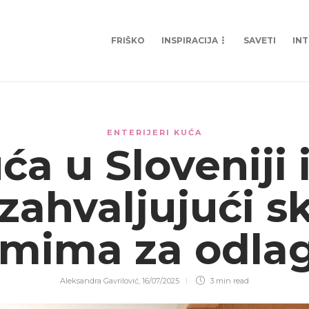
FRIŠKO
INSPIRACIJA
SAVETI
IN
ENTERIJERI KUĆA
ća u Sloveniji 
zahvaljujući s
emima za odla
Aleksandra Gavrilović
,
16/07/2025
3 min
read